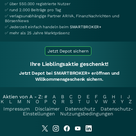
✅ über 550.000 registrierte Nutzer
✅ rund 2.000 Beiträge pro Tag
✅ verlagsunabhängige Partner ARIVA, FinanzNachrichten und
BörsenNews
✅ Jederzeit einfach handeln beim
SMARTBROKER+
✅ mehr als 25 Jahre Marktpräsenz
Jetzt Depot sichern
Ihre Lieblingsaktie geschenkt!
Jetzt Depot bei SMARTBROKER+ eröffnen und
Willkommensgeschenk sichern.
Aktien von A - Z:
#
A
B
C
D
E
F
G
H
I
J
K
L
M
N
O
P
Q
R
S
T
U
V
W
X
Y
Z
Impressum
Disclaimer
Datenschutz
Datenschutz-
Einstellungen
Nutzungsbedingungen