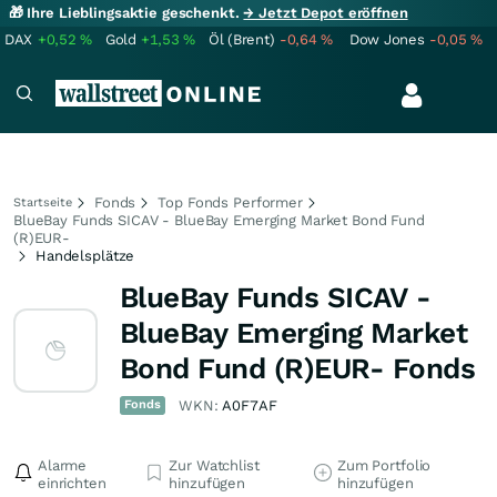
🎁 Ihre Lieblingsaktie geschenkt.
→ Jetzt Depot eröffnen
DAX
+0,52
%
Gold
+1,53
%
Öl (Brent)
-0,64
%
Dow Jones
-0,05
%
Fonds
Top Fonds Performer
Startseite
BlueBay Funds SICAV - BlueBay Emerging Market Bond Fund
(R)EUR-
Handelsplätze
BlueBay Funds SICAV -
BlueBay Emerging Market
Bond Fund (R)EUR- Fonds
Fonds
WKN:
A0F7AF
Alarme
Zur Watchlist
Zum Portfolio
einrichten
hinzufügen
hinzufügen