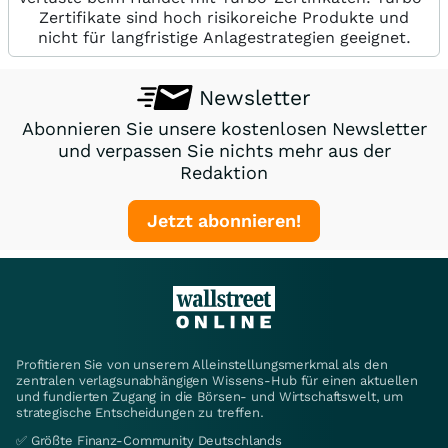
Zertifikate sind hoch risikoreiche Produkte und
nicht für langfristige Anlagestrategien geeignet.
Newsletter
Abonnieren Sie unsere kostenlosen Newsletter
und verpassen Sie nichts mehr aus der
Redaktion
Jetzt abonnieren!
Profitieren Sie von unserem Alleinstellungsmerkmal als den
zentralen verlagsunabhängigen Wissens-Hub für einen aktuellen
und fundierten Zugang in die Börsen- und Wirtschaftswelt, um
strategische Entscheidungen zu treffen.
✅ Größte Finanz-Community Deutschlands