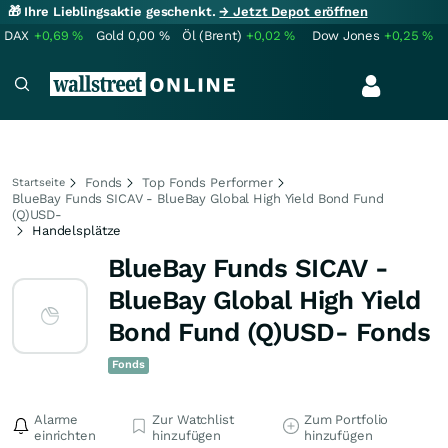
🎁 Ihre Lieblingsaktie geschenkt.
→ Jetzt Depot eröffnen
DAX
+0,69
%
Gold
0,00
%
Öl (Brent)
+0,02
%
Dow Jones
+0,25
%
Fonds
Top Fonds Performer
Startseite
BlueBay Funds SICAV - BlueBay Global High Yield Bond Fund
(Q)USD-
Handelsplätze
BlueBay Funds SICAV -
BlueBay Global High Yield
Bond Fund (Q)USD- Fonds
Fonds
Alarme
Zur Watchlist
Zum Portfolio
einrichten
hinzufügen
hinzufügen