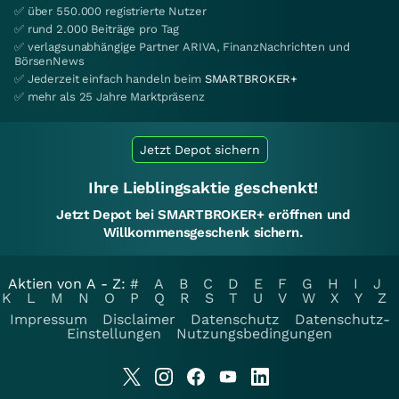
✅ über 550.000 registrierte Nutzer
✅ rund 2.000 Beiträge pro Tag
✅ verlagsunabhängige Partner ARIVA, FinanzNachrichten und
BörsenNews
✅ Jederzeit einfach handeln beim
SMARTBROKER+
✅ mehr als 25 Jahre Marktpräsenz
Jetzt Depot sichern
Ihre Lieblingsaktie geschenkt!
Jetzt Depot bei SMARTBROKER+ eröffnen und
Willkommensgeschenk sichern.
Aktien von A - Z:
#
A
B
C
D
E
F
G
H
I
J
K
L
M
N
O
P
Q
R
S
T
U
V
W
X
Y
Z
Impressum
Disclaimer
Datenschutz
Datenschutz-
Einstellungen
Nutzungsbedingungen