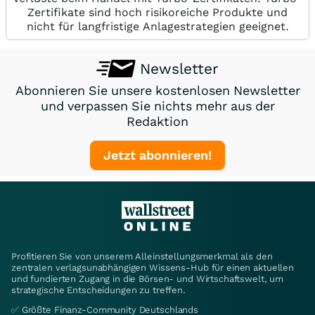
Zertifikate sind hoch risikoreiche Produkte und
nicht für langfristige Anlagestrategien geeignet.
Newsletter
Abonnieren Sie unsere kostenlosen Newsletter
und verpassen Sie nichts mehr aus der
Redaktion
Jetzt abonnieren!
Profitieren Sie von unserem Alleinstellungsmerkmal als den
zentralen verlagsunabhängigen Wissens-Hub für einen aktuellen
und fundierten Zugang in die Börsen- und Wirtschaftswelt, um
strategische Entscheidungen zu treffen.
✅ Größte Finanz-Community Deutschlands