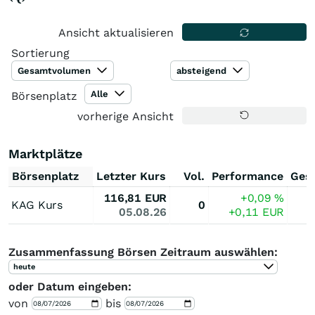
Ansicht aktualisieren
Sortierung
Gesamtvolumen
absteigend
Alle
Börsenplatz
vorherige Ansicht
Marktplätze
Börsenplatz
Letzter Kurs
Vol.
Performance
Ges
116,81
EUR
+0,09
%
KAG Kurs
0
05.08.26
+0,11
EUR
Zusammenfassung Börsen Zeitraum auswählen:
heute
oder Datum eingeben:
von
bis