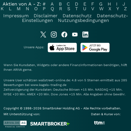
Aktien von A - Z:
#
A
B
C
D
E
F
G
H
I
J
K
L
M
N
O
P
Q
R
S
T
U
V
W
X
Y
Z
Impressum
Disclaimer
Datenschutz
Datenschutz-
Einstellungen
Nutzungsbedingungen
Unsere Apps:
Wenn Sie Kursdaten, Widgets oder andere Finanzinformationen benötigen, hilft
Ihnen
ARIVA
gerne.
Unsere User schätzen wallstreet-online.de: 4.8 von 5 Sternen ermittelt aus 285
Bewertungen bei www.kagels-trading.de
Zeitverzögerung der Kursdaten: Deutsche Börsen +15 Min. NASDAQ +15 Min.
NYSE +20 Min. AMEX +20 Min. Dow Jones +15 Min. Alle Angaben ohne Gewähr.
Copyright © 1998-2026 Smartbroker Holding AG - Alle Rechte vorbehalten.
Mit Unterstützung von:
Daten & Kurse von: