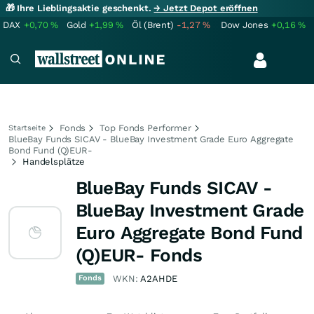
🎁 Ihre Lieblingsaktie geschenkt.
→ Jetzt Depot eröffnen
DAX
+0,70
%
Gold
+1,99
%
Öl (Brent)
-1,27
%
Dow Jones
+0,16
%
Fonds
Top Fonds Performer
Startseite
BlueBay Funds SICAV - BlueBay Investment Grade Euro Aggregate
Bond Fund (Q)EUR-
Handelsplätze
BlueBay Funds SICAV -
BlueBay Investment Grade
Euro Aggregate Bond Fund
(Q)EUR- Fonds
Fonds
WKN:
A2AHDE