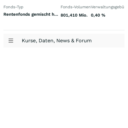
Fonds-Typ
Fonds-Volumen
Verwaltungsgebüh
Rentenfonds gemischt höherverzinst Welt Hart- und Weichwährungen (Welt)
801,410 Mio.
0,40
%
Kurse, Daten, News & Forum