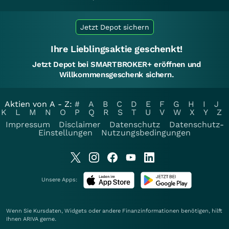
Jetzt Depot sichern
Ihre Lieblingsaktie geschenkt!
Jetzt Depot bei SMARTBROKER+ eröffnen und
Willkommensgeschenk sichern.
Aktien von A - Z:
#
A
B
C
D
E
F
G
H
I
J
K
L
M
N
O
P
Q
R
S
T
U
V
W
X
Y
Z
Impressum
Disclaimer
Datenschutz
Datenschutz-
Einstellungen
Nutzungsbedingungen
Unsere Apps:
Wenn Sie Kursdaten, Widgets oder andere Finanzinformationen benötigen, hilft
Ihnen
ARIVA
gerne.