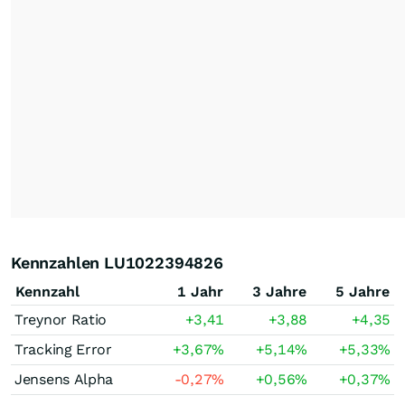
Kennzahlen LU1022394826
Kennzahl
1 Jahr
3 Jahre
5 Jahre
Treynor Ratio
+3,41
+3,88
+4,35
Tracking Error
+3,67
%
+5,14
%
+5,33
%
Jensens Alpha
-0,27
%
+0,56
%
+0,37
%