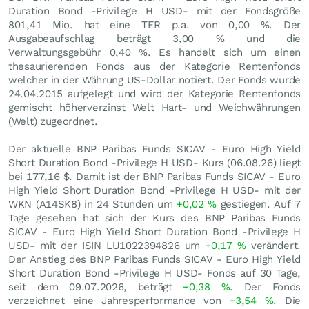
Duration Bond -Privilege H USD- mit der Fondsgröße
801,41 Mio. hat eine TER p.a. von 0,00 %. Der
Ausgabeaufschlag beträgt 3,00 % und die
Verwaltungsgebühr 0,40 %. Es handelt sich um einen
thesaurierenden Fonds aus der Kategorie Rentenfonds
welcher in der Währung US-Dollar notiert. Der Fonds wurde
24.04.2015 aufgelegt und wird der Kategorie Rentenfonds
gemischt höherverzinst Welt Hart- und Weichwährungen
(Welt) zugeordnet.
Der aktuelle BNP Paribas Funds SICAV - Euro High Yield
Short Duration Bond -Privilege H USD- Kurs (
06.08.26
) liegt
bei 177,16
$
. Damit ist der BNP Paribas Funds SICAV - Euro
High Yield Short Duration Bond -Privilege H USD- mit der
WKN (A14SK8) in 24 Stunden um
+0,02
%
gestiegen. Auf 7
Tage gesehen hat sich der Kurs des BNP Paribas Funds
SICAV - Euro High Yield Short Duration Bond -Privilege H
USD- mit der ISIN LU1022394826 um
+0,17
%
verändert.
Der Anstieg des BNP Paribas Funds SICAV - Euro High Yield
Short Duration Bond -Privilege H USD- Fonds auf 30 Tage,
seit dem 09.07.2026, beträgt
+0,38
%
. Der Fonds
verzeichnet eine Jahresperformance von
+3,54
%
. Die