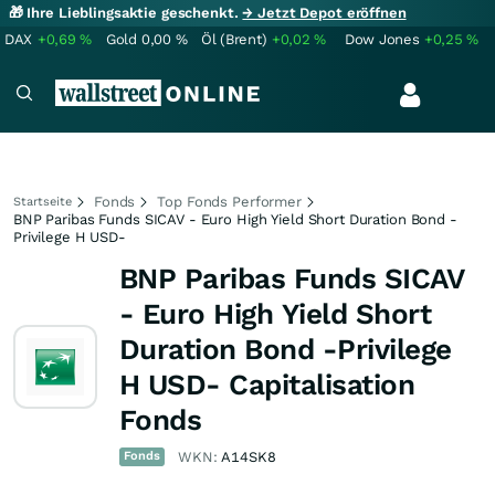
🎁 Ihre Lieblingsaktie geschenkt.
→ Jetzt Depot eröffnen
DAX
+0,69
%
Gold
0,00
%
Öl (Brent)
+0,02
%
Dow Jones
+0,25
%
Fonds
Top Fonds Performer
Startseite
BNP Paribas Funds SICAV - Euro High Yield Short Duration Bond -
Privilege H USD-
BNP Paribas Funds SICAV
- Euro High Yield Short
Duration Bond -Privilege
H USD- Capitalisation
Fonds
Fonds
WKN:
A14SK8