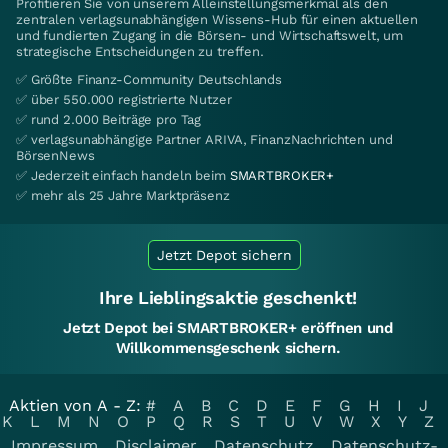
Profitieren Sie von unserem Alleinstellungsmerkmal als den
zentralen verlagsunabhängigen Wissens-Hub für einen aktuellen
und fundierten Zugang in die Börsen- und Wirtschaftswelt, um
strategische Entscheidungen zu treffen.
✅ Größte Finanz-Community Deutschlands
✅ über 550.000 registrierte Nutzer
✅ rund 2.000 Beiträge pro Tag
✅ verlagsunabhängige Partner ARIVA, FinanzNachrichten und
BörsenNews
✅ Jederzeit einfach handeln beim
SMARTBROKER+
✅ mehr als 25 Jahre Marktpräsenz
Jetzt Depot sichern
Ihre Lieblingsaktie geschenkt!
Jetzt Depot bei SMARTBROKER+ eröffnen und
Willkommensgeschenk sichern.
Aktien von A - Z:
#
A
B
C
D
E
F
G
H
I
J
K
L
M
N
O
P
Q
R
S
T
U
V
W
X
Y
Z
Impressum
Disclaimer
Datenschutz
Datenschutz-