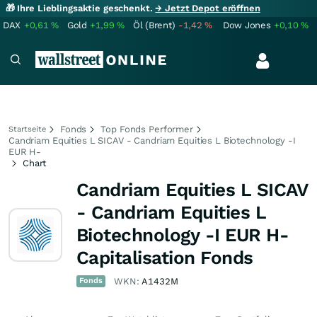
🎁 Ihre Lieblingsaktie geschenkt.
→ Jetzt Depot eröffnen
DAX
+0,61
%
Gold
+1,99
%
Öl (Brent)
-1,42
%
Dow Jones
+0,10
%
Fonds
Top Fonds Performer
Startseite
Candriam Equities L SICAV - Candriam Equities L Biotechnology -I
EUR H-
Chart
Candriam Equities L SICAV
- Candriam Equities L
Biotechnology -I EUR H-
Capitalisation Fonds
Fonds
WKN:
A1432M