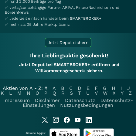
✅ rund 2.000 Beiträge pro Tag
✅ verlagsunabhängige Partner ARIVA, FinanzNachrichten und
BörsenNews
✅ Jederzeit einfach handeln beim
SMARTBROKER+
✅ mehr als 25 Jahre Marktpräsenz
Jetzt Depot sichern
Ihre Lieblingsaktie geschenkt!
Jetzt Depot bei SMARTBROKER+ eröffnen und
Willkommensgeschenk sichern.
Aktien von A - Z:
#
A
B
C
D
E
F
G
H
I
J
K
L
M
N
O
P
Q
R
S
T
U
V
W
X
Y
Z
Impressum
Disclaimer
Datenschutz
Datenschutz-
Einstellungen
Nutzungsbedingungen
Unsere Apps: