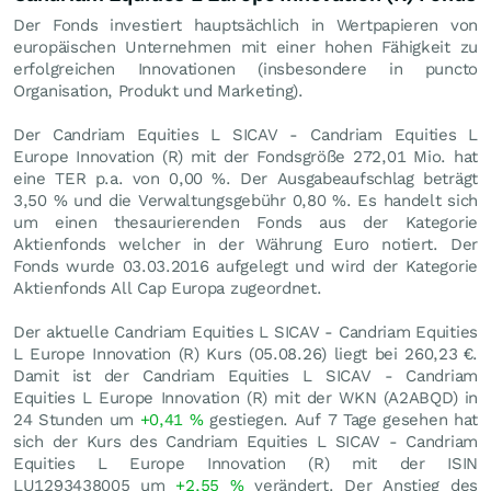
Der Fonds investiert hauptsächlich in Wertpapieren von
europäischen Unternehmen mit einer hohen Fähigkeit zu
erfolgreichen Innovationen (insbesondere in puncto
Organisation, Produkt und Marketing).
Der Candriam Equities L SICAV - Candriam Equities L
Europe Innovation (R) mit der Fondsgröße 272,01 Mio. hat
eine TER p.a. von 0,00 %. Der Ausgabeaufschlag beträgt
3,50 % und die Verwaltungsgebühr 0,80 %. Es handelt sich
um einen thesaurierenden Fonds aus der Kategorie
Aktienfonds welcher in der Währung Euro notiert. Der
Fonds wurde 03.03.2016 aufgelegt und wird der Kategorie
Aktienfonds All Cap Europa zugeordnet.
Der aktuelle Candriam Equities L SICAV - Candriam Equities
L Europe Innovation (R) Kurs (
05.08.26
) liegt bei 260,23
€
.
Damit ist der Candriam Equities L SICAV - Candriam
Equities L Europe Innovation (R) mit der WKN (A2ABQD) in
24 Stunden um
+0,41
%
gestiegen. Auf 7 Tage gesehen hat
sich der Kurs des Candriam Equities L SICAV - Candriam
Equities L Europe Innovation (R) mit der ISIN
LU1293438005 um
+2,55
%
verändert. Der Anstieg des