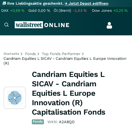
🎁 Ihre Lieblingsaktie geschenkt.
→ Jetzt Depot eröffnen
DAX
+0,69
%
Gold
0,00
%
Öl (Brent)
-1,53
%
Dow Jones
+0,25
%
Fonds
Top Fonds Performer
Startseite
Candriam Equities L SICAV - Candriam Equities L Europe Innovation
(R)
Candriam Equities L
SICAV - Candriam
Equities L Europe
Innovation (R)
Capitalisation Fonds
Fonds
WKN:
A2ABQD