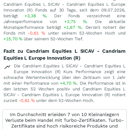
Candriam Equities L SICAV - Candriam Equities L Europe
Innovation (R) Fonds auf 30 Tage, seit dem 09.07.2026,
beträgt
+3,38
%
. Der Fonds verzeichnet eine
Jahresperformance von
+3,75
%
. Die aktuelle
Monatsperformance beträgt
+1,67
%
. Derzeit notiert der
Fonds mit
-0,61
%
unter seinem 52-Wochen Hoch und
+15,70
%
über seinem 52-Wochen Tief.
Fazit zu Candriam Equities L SICAV - Candriam
Equities L Europe Innovation (R)
Die Candriam Equities L SICAV - Candriam Equities L
Europe Innovation (R) Kurs Performance zeigt eine
schwache Wertentwicklung über den Zeitraum von 1 Jahr
mit einer Performance von
+4,70
%
. Die Performance ist in
den letzten 52 Wochen positiv und Candriam Equities L
SICAV - Candriam Equities L Europe Innovation (R) notiert
zurzeit
-0,61
%
unter dem 52-Wochen Hoch.
Im Durchschnitt erleiden 7 von 10 Kleinanlegern
Verluste beim Handel mit Turbo-Zertifikaten. Turbo-
Zertifikate sind hoch risikoreiche Produkte und