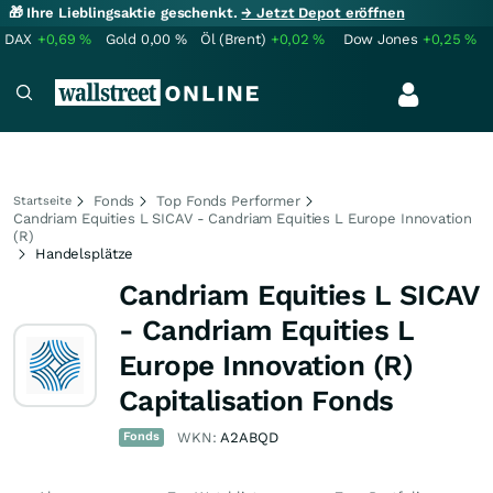
🎁 Ihre Lieblingsaktie geschenkt.
→ Jetzt Depot eröffnen
DAX
+0,69
%
Gold
0,00
%
Öl (Brent)
+0,02
%
Dow Jones
+0,25
%
Fonds
Top Fonds Performer
Startseite
Candriam Equities L SICAV - Candriam Equities L Europe Innovation
(R)
Handelsplätze
Candriam Equities L SICAV
- Candriam Equities L
Europe Innovation (R)
Capitalisation Fonds
Fonds
WKN:
A2ABQD