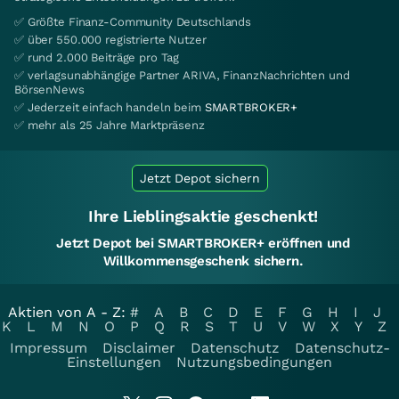
✅ Größte Finanz-Community Deutschlands
✅ über 550.000 registrierte Nutzer
✅ rund 2.000 Beiträge pro Tag
✅ verlagsunabhängige Partner ARIVA, FinanzNachrichten und
BörsenNews
✅ Jederzeit einfach handeln beim
SMARTBROKER+
✅ mehr als 25 Jahre Marktpräsenz
Jetzt Depot sichern
Ihre Lieblingsaktie geschenkt!
Jetzt Depot bei SMARTBROKER+ eröffnen und
Willkommensgeschenk sichern.
Aktien von A - Z:
#
A
B
C
D
E
F
G
H
I
J
K
L
M
N
O
P
Q
R
S
T
U
V
W
X
Y
Z
Impressum
Disclaimer
Datenschutz
Datenschutz-
Einstellungen
Nutzungsbedingungen