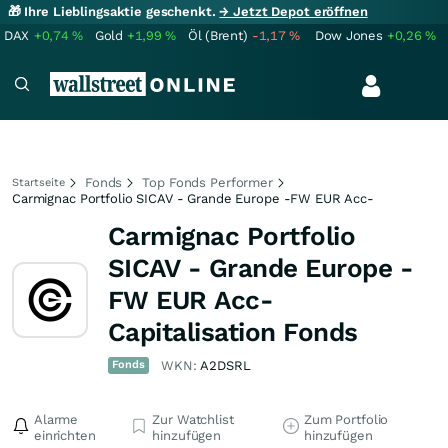
🎁 Ihre Lieblingsaktie geschenkt.
→ Jetzt Depot eröffnen
DAX
+0,74
%
Gold
+1,99
%
Öl (Brent)
-1,17
%
Dow Jones
+0,26
%
Fonds
Top Fonds Performer
Startseite
Carmignac Portfolio SICAV - Grande Europe -FW EUR Acc-
Carmignac Portfolio
SICAV - Grande Europe -
FW EUR Acc-
Capitalisation Fonds
Fonds
WKN:
A2DSRL
Alarme
Zur Watchlist
Zum Portfolio
einrichten
hinzufügen
hinzufügen