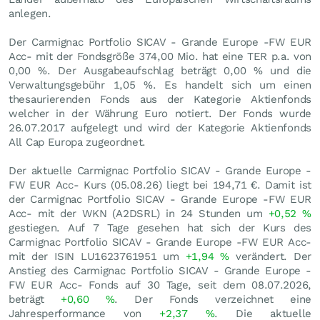
anlegen.
Der Carmignac Portfolio SICAV - Grande Europe -FW EUR
Acc- mit der Fondsgröße 374,00 Mio. hat eine TER p.a. von
0,00 %. Der Ausgabeaufschlag beträgt 0,00 % und die
Verwaltungsgebühr 1,05 %. Es handelt sich um einen
thesaurierenden Fonds aus der Kategorie Aktienfonds
welcher in der Währung Euro notiert. Der Fonds wurde
26.07.2017 aufgelegt und wird der Kategorie Aktienfonds
All Cap Europa zugeordnet.
Der aktuelle Carmignac Portfolio SICAV - Grande Europe -
FW EUR Acc- Kurs (
05.08.26
) liegt bei 194,71
€
. Damit ist
der Carmignac Portfolio SICAV - Grande Europe -FW EUR
Acc- mit der WKN (A2DSRL) in 24 Stunden um
+0,52
%
gestiegen. Auf 7 Tage gesehen hat sich der Kurs des
Carmignac Portfolio SICAV - Grande Europe -FW EUR Acc-
mit der ISIN LU1623761951 um
+1,94
%
verändert. Der
Anstieg des Carmignac Portfolio SICAV - Grande Europe -
FW EUR Acc- Fonds auf 30 Tage, seit dem 08.07.2026,
beträgt
+0,60
%
. Der Fonds verzeichnet eine
Jahresperformance von
+2,37
%
. Die aktuelle