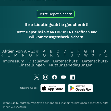
Jetzt Depot sichern
Ihre Lieblingsaktie geschenkt!
Jetzt Depot bei SMARTBROKER+ eröffnen und
Willkommensgeschenk sichern.
Aktien von A - Z:
#
A
B
C
D
E
F
G
H
I
J
K
L
M
N
O
P
Q
R
S
T
U
V
W
X
Y
Z
Impressum
Disclaimer
Datenschutz
Datenschutz-
Einstellungen
Nutzungsbedingungen
Unsere Apps:
Wenn Sie Kursdaten, Widgets oder andere Finanzinformationen benötigen, hilft
Ihnen
ARIVA
gerne.