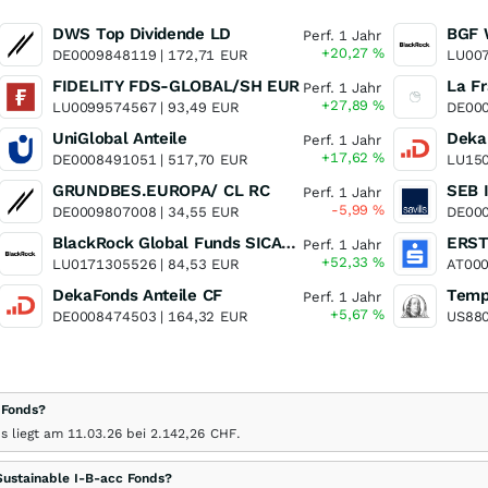
DWS Top Dividende LD
BGF 
Perf. 1 Jahr
+20,27
%
DE0009848119 |
172,71
EUR
LU007
FIDELITY FDS-GLOBAL/SH EUR
Perf. 1 Jahr
+27,89
%
LU0099574567 |
93,49
EUR
DE000
UniGlobal Anteile
Deka-
Perf. 1 Jahr
+17,62
%
DE0008491051 |
517,70
EUR
LU150
GRUNDBES.EUROPA/ CL RC
SEB 
Perf. 1 Jahr
-5,99
%
DE0009807008 |
34,55
EUR
DE000
BlackRock Global Funds SICAV - World Gold Fund A2
Perf. 1 Jahr
+52,33
%
LU0171305526 |
84,53
EUR
AT000
DekaFonds Anteile CF
Temp
Perf. 1 Jahr
+5,67
%
DE0008474503 |
164,32
EUR
US880
 Fonds?
ds liegt am
11.03.26
bei 2.142,26
CHF
.
ustainable I-B-acc Fonds?