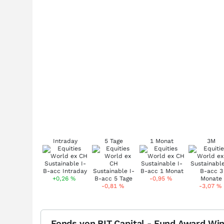
Intraday
5 Tage
1 Monat
3M
+0,26
%
-0,95
%
-0,81
%
-3,07
%
Fonds von BIT Capital - Fund Award Wi