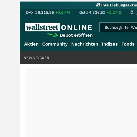
🎁 Ihre Lieblingsakt
DAX
26.315,95
+0,54
%
Gold
4.336,52
+2,27
%
Öl 
Depot eröffnen
Aktien
Community
Nachrichten
Indizes
Fonds
NEWS TICKER