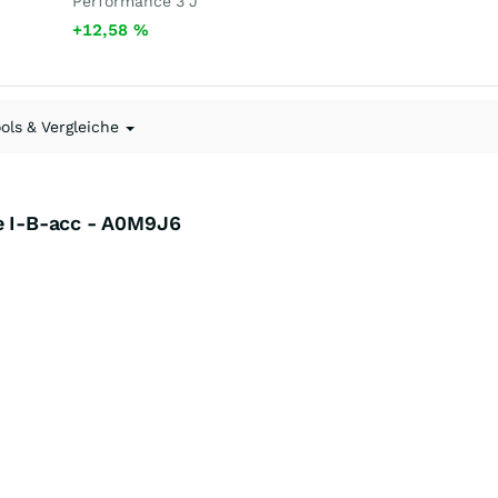
Performance 3 J
+12,58
%
ools & Vergleiche
le I-B-acc - A0M9J6