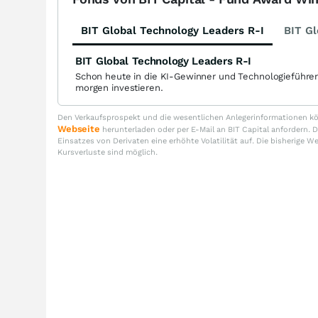
BIT Global Technology Leaders R-I
BIT Gl
BIT Global Technology Leaders R-I
Schon heute in die KI-Gewinner und Technologieführe
morgen investieren.
Den Verkaufsprospekt und die wesentlichen Anlegerinformationen kön
Webseite
herunterladen oder per E-Mail an BIT Capital anfordern
Einsatzes von Derivaten eine erhöhte Volatilität auf. Die bisherige W
Kursverluste sind möglich.