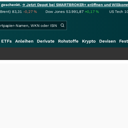
ie geschenkt.
→ Jetzt Depot bei SMARTBROKER+ eröffnen und Willkom
(Brent)
83,31
-0,27
%
Dow Jones
53.991,87
+0,17
%
US Tech 1
ETFs
Anleihen
Derivate
Rohstoffe
Krypto
Devisen
Fest