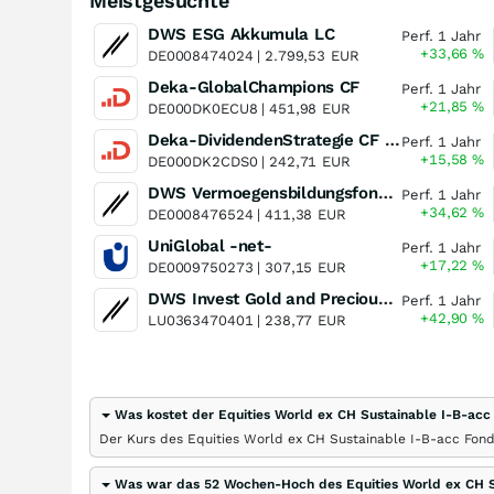
Meistgesuchte
DWS ESG Akkumula LC
Perf. 1 Jahr
+33,66
%
DE0008474024 |
2.799,53
EUR
Deka-GlobalChampions CF
Perf. 1 Jahr
+21,85
%
DE000DK0ECU8 |
451,98
EUR
Deka-DividendenStrategie CF (A)
Perf. 1 Jahr
+15,58
%
DE000DK2CDS0 |
242,71
EUR
DWS Vermoegensbildungsfonds I LD
Perf. 1 Jahr
+34,62
%
DE0008476524 |
411,38
EUR
UniGlobal -net-
Perf. 1 Jahr
+17,22
%
DE0009750273 |
307,15
EUR
DWS Invest Gold and Precious Metals Equities LD
Perf. 1 Jahr
+42,90
%
LU0363470401 |
238,77
EUR
Was kostet der Equities World ex CH Sustainable I-B-acc
Der Kurs des Equities World ex CH Sustainable I-B-acc Fon
Was war das 52 Wochen-Hoch des Equities World ex CH S