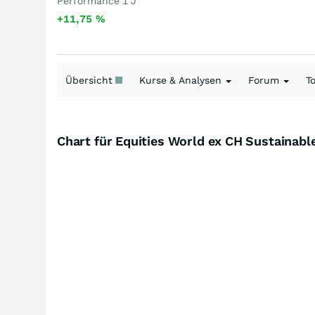
Performance 1 J
+11,75
%
Übersicht
Kurse & Analysen
Forum
T
Chart für Equities World ex CH Sustainab