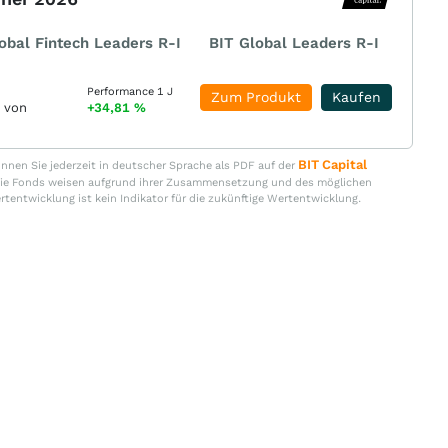
obal Fintech Leaders R-I
BIT Global Leaders R-I
Performance 1 J
Zum Produkt
Kaufen
r von
+34,81
%
BIT Capital
nen Sie jederzeit in deutscher Sprache als PDF auf der
. Die Fonds weisen aufgrund ihrer Zusammensetzung und des möglichen
ertentwicklung ist kein Indikator für die zukünftige Wertentwicklung.