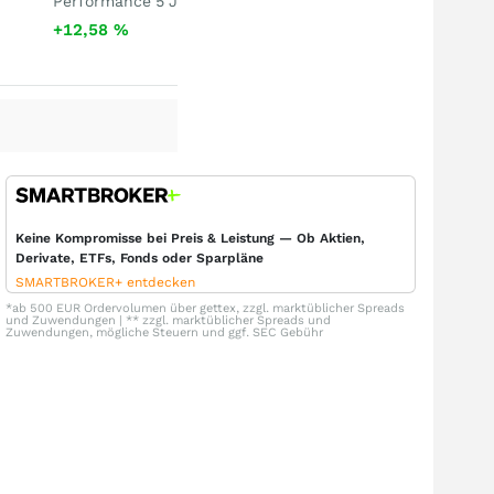
Performance 5 J
+12,58
%
Keine Kompromisse bei Preis & Leistung — Ob Aktien,
Derivate, ETFs, Fonds oder Sparpläne
SMARTBROKER+ entdecken
*ab 500 EUR Ordervolumen über gettex, zzgl. marktüblicher Spreads
und Zuwendungen | ** zzgl. marktüblicher Spreads und
Zuwendungen, mögliche Steuern und ggf. SEC Gebühr