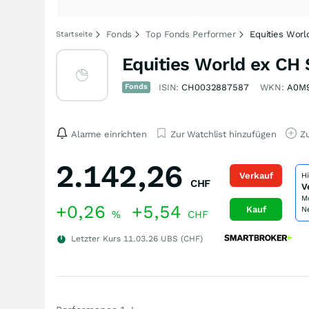
Fonds
Top Fonds Performer
Equities Worl
Startseite
Equities World ex CH 
Fonds
ISIN:
CH0032887587
WKN:
A0M
Alarme einrichten
Zur Watchlist hinzufügen
Zu
2.142,26
Verkauf
H
CHF
V
M
+0,26
+5,54
Kauf
N
%
CHF
Letzter Kurs
11.03.26
UBS (CHF)