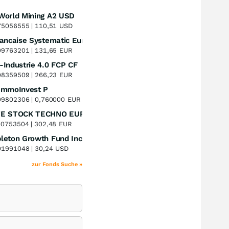
World Mining A2 USD
Perf. 1 Jahr
+59,72
%
5056555 |
110,51
USD
La Francaise Systematic European Equities R
Perf. 1 Jahr
+12,44
%
9763201 |
131,65
EUR
Industrie 4.0 FCP CF
Perf. 1 Jahr
+16,65
%
8359509 |
266,23
EUR
ImmoInvest P
Perf. 1 Jahr
+33,33
%
9802306 |
0,760000
EUR
ERSTE STOCK TECHNO EUR R01
Perf. 1 Jahr
+39,00
%
0753504 |
302,48
EUR
leton Growth Fund Inc A
Perf. 1 Jahr
+0,63
%
1991048 |
30,24
USD
zur Fonds Suche »