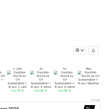
1 Jahr
3J
5J
Max
+11,75
%
+12,58
%
+12,58
%
Anzeige
nner 2026