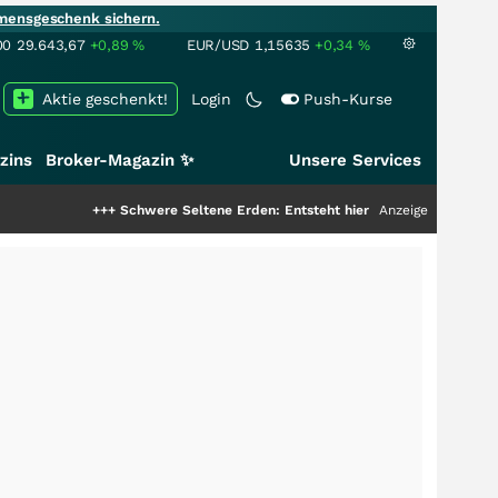
mensgeschenk sichern.
00
29.643,67
+0,89
%
EUR/USD
1,15635
+0,34
%
Aktie geschenkt!
Login
Push-Kurse
zins
Broker-Magazin ✨
Unsere Services
+++
Schwere Seltene Erden: Entsteht hier die nächste Milliardenstory?
Anzeige
++