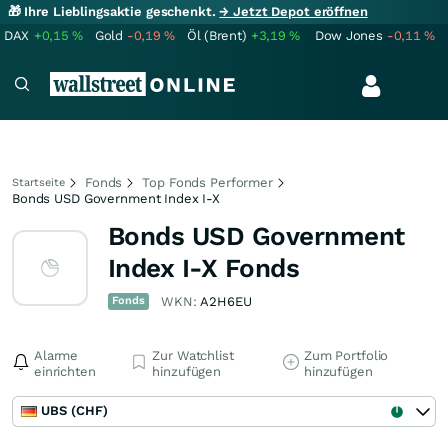
🎁 Ihre Lieblingsaktie geschenkt.
→ Jetzt Depot eröffnen
DAX
+0,15
%
Gold
-0,19
%
Öl (Brent)
+3,19
%
Dow Jones
-0,11
%
Fonds
Top Fonds Performer
Startseite
Bonds USD Government Index I-X
Bonds USD Government
Index I-X Fonds
Fonds
WKN:
A2H6EU
Alarme
Zur Watchlist
Zum Portfolio
einrichten
hinzufügen
hinzufügen
UBS (CHF)