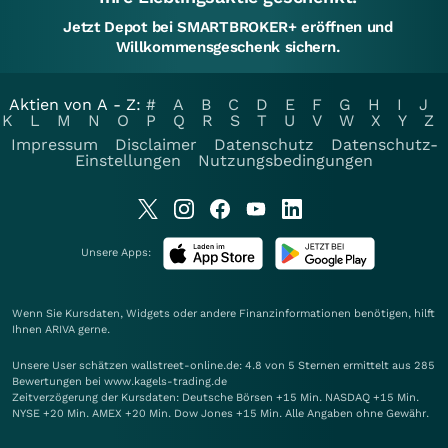
Jetzt Depot bei SMARTBROKER+ eröffnen und
Willkommensgeschenk sichern.
Aktien von A - Z:
#
A
B
C
D
E
F
G
H
I
J
K
L
M
N
O
P
Q
R
S
T
U
V
W
X
Y
Z
Impressum
Disclaimer
Datenschutz
Datenschutz-
Einstellungen
Nutzungsbedingungen
Unsere Apps:
Wenn Sie Kursdaten, Widgets oder andere Finanzinformationen benötigen, hilft
Ihnen
ARIVA
gerne.
Unsere User schätzen wallstreet-online.de: 4.8 von 5 Sternen ermittelt aus 285
Bewertungen bei www.kagels-trading.de
Zeitverzögerung der Kursdaten: Deutsche Börsen +15 Min. NASDAQ +15 Min.
NYSE +20 Min. AMEX +20 Min. Dow Jones +15 Min. Alle Angaben ohne Gewähr.