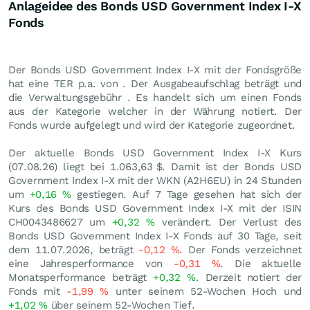
Anlageidee des Bonds USD Government Index I-X
Fonds
Der Bonds USD Government Index I-X mit der Fondsgröße
hat eine TER p.a. von . Der Ausgabeaufschlag beträgt und
die Verwaltungsgebühr . Es handelt sich um einen Fonds
aus der Kategorie welcher in der Währung notiert. Der
Fonds wurde aufgelegt und wird der Kategorie zugeordnet.
Der aktuelle Bonds USD Government Index I-X Kurs
(
07.08.26
) liegt bei 1.063,63
$
. Damit ist der Bonds USD
Government Index I-X mit der WKN (A2H6EU) in 24 Stunden
um
+0,16
%
gestiegen. Auf 7 Tage gesehen hat sich der
Kurs des Bonds USD Government Index I-X mit der ISIN
CH0043486627 um
+0,32
%
verändert. Der Verlust des
Bonds USD Government Index I-X Fonds auf 30 Tage, seit
dem 11.07.2026, beträgt
-0,12
%
. Der Fonds verzeichnet
eine Jahresperformance von
-0,31
%
. Die aktuelle
Monatsperformance beträgt
+0,32
%
. Derzeit notiert der
Fonds mit
-1,99
%
unter seinem 52-Wochen Hoch und
+1,02
%
über seinem 52-Wochen Tief.