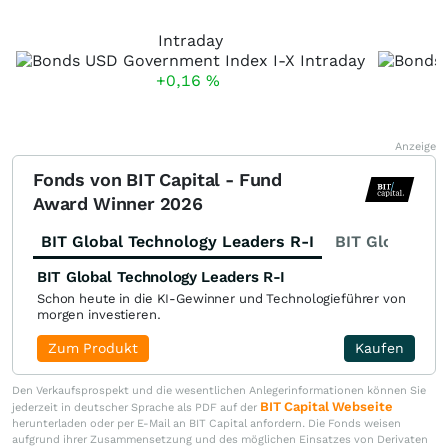
Intraday
+0,16
%
Anzeige
Fonds von BIT Capital - Fund
Award Winner 2026
BIT Global Technology Leaders R-I
BIT Global Fi
BIT Global Technology Leaders R-I
Schon heute in die KI-Gewinner und Technologieführer von
morgen investieren.
Zum Produkt
Kaufen
Den Verkaufsprospekt und die wesentlichen Anlegerinformationen können Sie
BIT Capital Webseite
jederzeit in deutscher Sprache als PDF auf der
herunterladen oder per E-Mail an BIT Capital anfordern. Die Fonds weisen
aufgrund ihrer Zusammensetzung und des möglichen Einsatzes von Derivaten