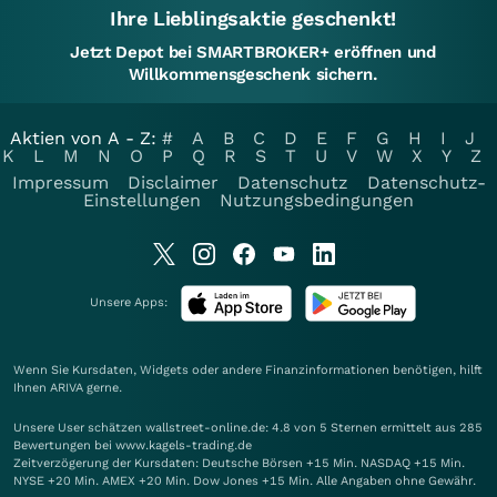
Ihre Lieblingsaktie geschenkt!
Jetzt Depot bei SMARTBROKER+ eröffnen und
Willkommensgeschenk sichern.
Aktien von A - Z:
#
A
B
C
D
E
F
G
H
I
J
K
L
M
N
O
P
Q
R
S
T
U
V
W
X
Y
Z
Impressum
Disclaimer
Datenschutz
Datenschutz-
Einstellungen
Nutzungsbedingungen
Unsere Apps:
Wenn Sie Kursdaten, Widgets oder andere Finanzinformationen benötigen, hilft
Ihnen
ARIVA
gerne.
Unsere User schätzen wallstreet-online.de: 4.8 von 5 Sternen ermittelt aus 285
Bewertungen bei www.kagels-trading.de
Zeitverzögerung der Kursdaten: Deutsche Börsen +15 Min. NASDAQ +15 Min.
NYSE +20 Min. AMEX +20 Min. Dow Jones +15 Min. Alle Angaben ohne Gewähr.