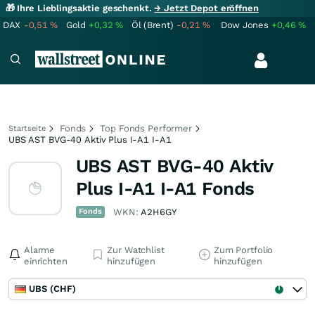
🎁 Ihre Lieblingsaktie geschenkt.
→ Jetzt Depot eröffnen
DAX
-0,51
%
Gold
+0,32
%
Öl (Brent)
-0,21
%
Dow Jones
+0,46
%
Fonds
Top Fonds Performer
Startseite
UBS AST BVG-40 Aktiv Plus I-A1 I-A1
UBS AST BVG-40 Aktiv
Plus I-A1 I-A1 Fonds
Fonds
WKN:
A2H6GY
Alarme
Zur Watchlist
Zum Portfolio
einrichten
hinzufügen
hinzufügen
UBS (CHF)