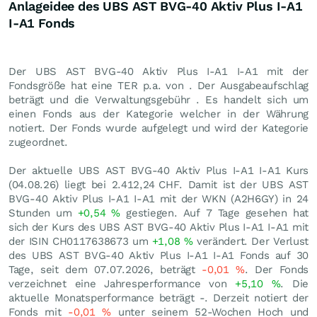
Anlageidee des UBS AST BVG-40 Aktiv Plus I-A1
I-A1 Fonds
Der UBS AST BVG-40 Aktiv Plus I-A1 I-A1 mit der
Fondsgröße hat eine TER p.a. von . Der Ausgabeaufschlag
beträgt und die Verwaltungsgebühr . Es handelt sich um
einen Fonds aus der Kategorie welcher in der Währung
notiert. Der Fonds wurde aufgelegt und wird der Kategorie
zugeordnet.
Der aktuelle UBS AST BVG-40 Aktiv Plus I-A1 I-A1 Kurs
(
04.08.26
) liegt bei 2.412,24
CHF
. Damit ist der UBS AST
BVG-40 Aktiv Plus I-A1 I-A1 mit der WKN (A2H6GY) in 24
Stunden um
+0,54
%
gestiegen. Auf 7 Tage gesehen hat
sich der Kurs des UBS AST BVG-40 Aktiv Plus I-A1 I-A1 mit
der ISIN CH0117638673 um
+1,08
%
verändert. Der Verlust
des UBS AST BVG-40 Aktiv Plus I-A1 I-A1 Fonds auf 30
Tage, seit dem 07.07.2026, beträgt
-0,01
%
. Der Fonds
verzeichnet eine Jahresperformance von
+5,10
%
. Die
aktuelle Monatsperformance beträgt -. Derzeit notiert der
Fonds mit
-0,01
%
unter seinem 52-Wochen Hoch und