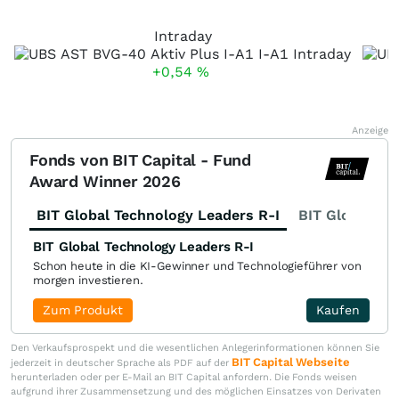
Intraday
+0,54
%
Anzeige
Fonds von BIT Capital - Fund
Award Winner 2026
BIT Global Technology Leaders R-I
BIT Global Fi
BIT Global Technology Leaders R-I
Schon heute in die KI-Gewinner und Technologieführer von
morgen investieren.
Zum Produkt
Kaufen
Den Verkaufsprospekt und die wesentlichen Anlegerinformationen können Sie
BIT Capital Webseite
jederzeit in deutscher Sprache als PDF auf der
herunterladen oder per E-Mail an BIT Capital anfordern. Die Fonds weisen
aufgrund ihrer Zusammensetzung und des möglichen Einsatzes von Derivaten