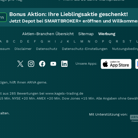
Bonus Aktion:
Ihre Lieblingsaktie geschenkt!
rn
Jetzt Depot bei SMARTBROKER+ eröffnen und Willkommen
Aktien-Branchen Übersicht
Sitemap
Werbung
A
B
C
D
E
F
G
H
I
J
K
L
M
N
O
P
Q
R
S
T
essum
Disclaimer
Datenschutz
Datenschutz-Einstellungen
Nutzungsbedin
Unsere Apps:
gen, hilft Ihnen
ARIVA
gerne.
elt aus 285 Bewertungen bei www.kagels-trading.de
15 Min. NYSE +20 Min. AMEX +20 Min. Dow Jones +15 Min. Alle Angaben ohne Gewäh
alten.
Mit Unterstützung von: