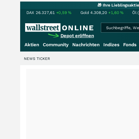
🎁 Ihre Lieblingsakt
DAX
26.327,61
+0,59
%
Gold
4.308,20
+1,60
%
Öl 
Depot eröffnen
Aktien
Community
Nachrichten
Indizes
Fonds
NEWS TICKER