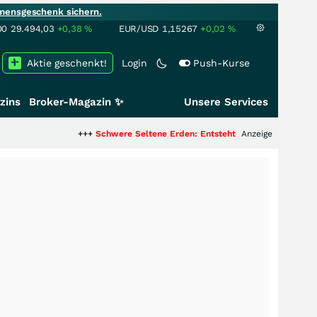
mensgeschenk sichern.
00
29.494,03
+0,38
%
EUR/USD
1,15267
+0,02
%
Aktie geschenkt!
Login
Push-Kurse
zins
Broker-Magazin ✨
Unsere Services
+++
Schwere Seltene Erden: Entsteht hier die nächste Milliarden
Anzeige