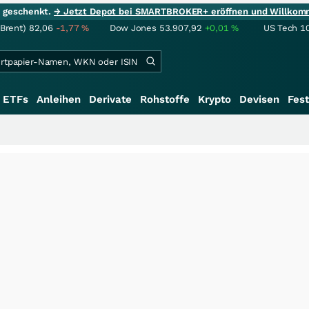
ie geschenkt.
→ Jetzt Depot bei SMARTBROKER+ eröffnen und Willkom
(Brent)
82,06
-1,77
%
Dow Jones
53.907,92
+0,01
%
US Tech 1
ETFs
Anleihen
Derivate
Rohstoffe
Krypto
Devisen
Fest