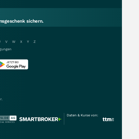
sgeschenk sichern.
U
V
W
X
Y
Z
gungen
r.
Daten & Kurse von: