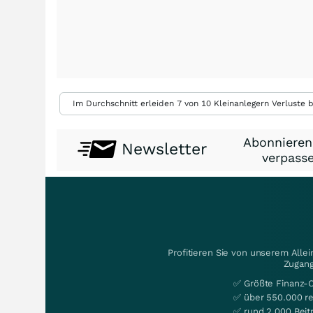
Im Durchschnitt erleiden 7 von 10 Kleinanlegern Verluste b
Abonnieren
Newsletter
verpasse
Profitieren Sie von unserem Alle
Zugang
✅ Größte Finanz-
✅ über 550.000 re
✅ rund 2.000 Beit