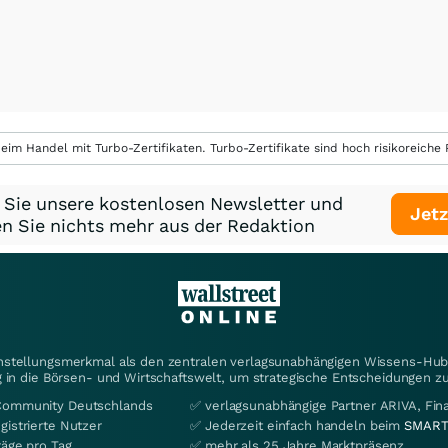
eim Handel mit Turbo-Zertifikaten. Turbo-Zertifikate sind hoch risikoreiche P
 Sie unsere kostenlosen Newsletter und
Jetz
n Sie nichts mehr aus der Redaktion
instellungsmerkmal als den zentralen verlagsunabhängigen Wissens-Hub 
 in die Börsen- und Wirtschaftswelt, um strategische Entscheidungen zu
Community Deutschlands
✅ verlagsunabhängige Partner ARIVA, Fi
gistrierte Nutzer
✅ Jederzeit einfach handeln beim
SMART
räge pro Tag
✅ mehr als 25 Jahre Marktpräsenz