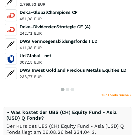
2.799,53
EUR
Deka-GlobalChampions CF
451,98
EUR
Deka-DividendenStrategie CF (A)
242,71
EUR
DWS Vermoegensbildungsfonds I LD
411,38
EUR
UniGlobal -net-
307,15
EUR
DWS Invest Gold and Precious Metals Equities LD
238,77
EUR
zur Fonds Suche »
Was kostet der UBS (CH) Equity Fund - Asia
(USD) Q Fonds?
Der Kurs des UBS (CH) Equity Fund - Asia (USD) Q
Fonds liegt am
06.08.26
bei 234,04
$
.