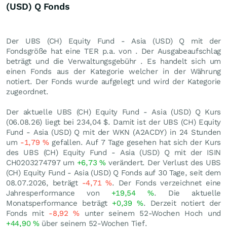
(USD) Q Fonds
Der UBS (CH) Equity Fund - Asia (USD) Q mit der
Fondsgröße hat eine TER p.a. von . Der Ausgabeaufschlag
beträgt und die Verwaltungsgebühr . Es handelt sich um
einen Fonds aus der Kategorie welcher in der Währung
notiert. Der Fonds wurde aufgelegt und wird der Kategorie
zugeordnet.
Der aktuelle UBS (CH) Equity Fund - Asia (USD) Q Kurs
(
06.08.26
) liegt bei 234,04
$
. Damit ist der UBS (CH) Equity
Fund - Asia (USD) Q mit der WKN (A2ACDY) in 24 Stunden
um
-1,79
%
gefallen. Auf 7 Tage gesehen hat sich der Kurs
des UBS (CH) Equity Fund - Asia (USD) Q mit der ISIN
CH0203274797 um
+6,73
%
verändert. Der Verlust des UBS
(CH) Equity Fund - Asia (USD) Q Fonds auf 30 Tage, seit dem
08.07.2026, beträgt
-4,71
%
. Der Fonds verzeichnet eine
Jahresperformance von
+19,54
%
. Die aktuelle
Monatsperformance beträgt
+0,39
%
. Derzeit notiert der
Fonds mit
-8,92
%
unter seinem 52-Wochen Hoch und
+44,90
%
über seinem 52-Wochen Tief.