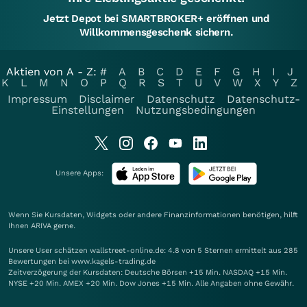
Jetzt Depot bei SMARTBROKER+ eröffnen und
Willkommensgeschenk sichern.
Aktien von A - Z:
#
A
B
C
D
E
F
G
H
I
J
K
L
M
N
O
P
Q
R
S
T
U
V
W
X
Y
Z
Impressum
Disclaimer
Datenschutz
Datenschutz-
Einstellungen
Nutzungsbedingungen
Unsere Apps:
Wenn Sie Kursdaten, Widgets oder andere Finanzinformationen benötigen, hilft
Ihnen
ARIVA
gerne.
Unsere User schätzen wallstreet-online.de: 4.8 von 5 Sternen ermittelt aus 285
Bewertungen bei www.kagels-trading.de
Zeitverzögerung der Kursdaten: Deutsche Börsen +15 Min. NASDAQ +15 Min.
NYSE +20 Min. AMEX +20 Min. Dow Jones +15 Min. Alle Angaben ohne Gewähr.