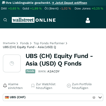
🎁 Ihre Lieblingsaktie geschenkt.
→ Jetzt Depot eröffnen
DAX
+0,65
%
Gold
+1,99
%
Öl (Brent)
-1,02
%
Dow Jones
+0,25
%
Fonds
Top Fonds Performer
Startseite
UBS (CH) Equity Fund - Asia (USD) Q
UBS (CH) Equity Fund -
Asia (USD) Q Fonds
Fonds
WKN:
A2ACDY
Alarme
Zur Watchlist
Zum Portfolio
einrichten
hinzufügen
hinzufügen
UBS (CHF)