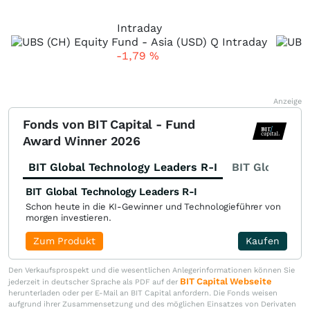
Intraday
-1,79
%
Anzeige
Fonds von BIT Capital - Fund
Award Winner 2026
BIT Global Technology Leaders R-I
BIT Global Fi
BIT Global Technology Leaders R-I
Schon heute in die KI-Gewinner und Technologieführer von
morgen investieren.
Zum Produkt
Kaufen
Den Verkaufsprospekt und die wesentlichen Anlegerinformationen können Sie
BIT Capital Webseite
jederzeit in deutscher Sprache als PDF auf der
herunterladen oder per E-Mail an BIT Capital anfordern. Die Fonds weisen
aufgrund ihrer Zusammensetzung und des möglichen Einsatzes von Derivaten