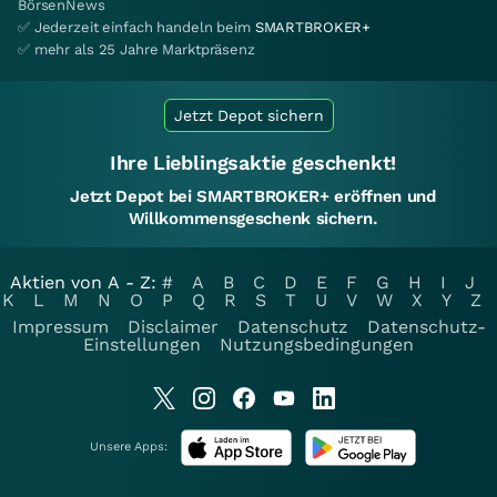
BörsenNews
✅ Jederzeit einfach handeln beim
SMARTBROKER+
✅ mehr als 25 Jahre Marktpräsenz
Jetzt Depot sichern
Ihre Lieblingsaktie geschenkt!
Jetzt Depot bei SMARTBROKER+ eröffnen und
Willkommensgeschenk sichern.
Aktien von A - Z:
#
A
B
C
D
E
F
G
H
I
J
K
L
M
N
O
P
Q
R
S
T
U
V
W
X
Y
Z
Impressum
Disclaimer
Datenschutz
Datenschutz-
Einstellungen
Nutzungsbedingungen
Unsere Apps: