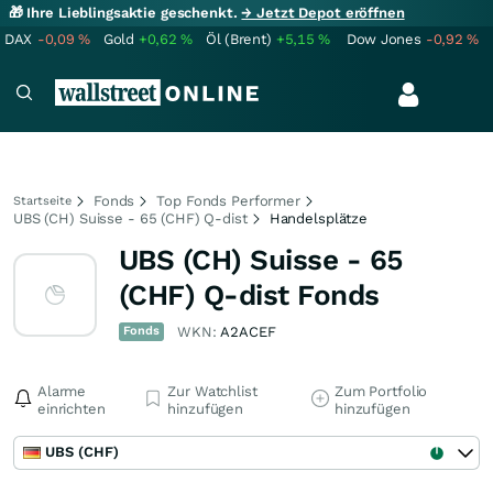
🎁 Ihre Lieblingsaktie geschenkt.
→ Jetzt Depot eröffnen
DAX
-0,09
%
Gold
+0,62
%
Öl (Brent)
+5,15
%
Dow Jones
-0,92
%
Fonds
Top Fonds Performer
Startseite
UBS (CH) Suisse - 65 (CHF) Q-dist
Handelsplätze
UBS (CH) Suisse - 65
(CHF) Q-dist Fonds
Fonds
WKN:
A2ACEF
Alarme
Zur Watchlist
Zum Portfolio
einrichten
hinzufügen
hinzufügen
UBS (CHF)