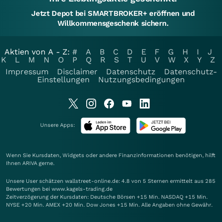
Jetzt Depot bei SMARTBROKER+ eröffnen und
Willkommensgeschenk sichern.
Aktien von A - Z:
#
A
B
C
D
E
F
G
H
I
J
K
L
M
N
O
P
Q
R
S
T
U
V
W
X
Y
Z
Impressum
Disclaimer
Datenschutz
Datenschutz-
Einstellungen
Nutzungsbedingungen
Unsere Apps:
Wenn Sie Kursdaten, Widgets oder andere Finanzinformationen benötigen, hilft
Ihnen
ARIVA
gerne.
Unsere User schätzen wallstreet-online.de: 4.8 von 5 Sternen ermittelt aus 285
Bewertungen bei www.kagels-trading.de
Zeitverzögerung der Kursdaten: Deutsche Börsen +15 Min. NASDAQ +15 Min.
NYSE +20 Min. AMEX +20 Min. Dow Jones +15 Min. Alle Angaben ohne Gewähr.