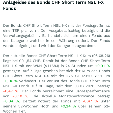
Anlageidee des Bonds CHF Short Term NSL I-X
Fonds
Der Bonds CHF Short Term NSL I-X mit der Fondsgröße hat
eine TER p.a. von . Der Ausgabeaufschlag beträgt und die
Verwaltungsgebühr . Es handelt sich um einen Fonds aus
der Kategorie welcher in der Währung notiert. Der Fonds
wurde aufgelegt und wird der Kategorie zugeordnet.
Der aktuelle Bonds CHF Short Term NSL I-X Kurs (
06.08.26
)
liegt bei 991,54
CHF
. Damit ist der Bonds CHF Short Term
NSL I-X mit der WKN (A1168J) in 24 Stunden um
+0,01
%
gestiegen. Auf 7 Tage gesehen hat sich der Kurs des Bonds
CHF Short Term NSL I-X mit der ISIN CH0232006111 um
+0,06
%
verändert. Der Verlust des Bonds CHF Short Term
NSL I-X Fonds auf 30 Tage, seit dem 08.07.2026, beträgt
-0,47
%
. Der Fonds verzeichnet eine Jahresperformance
von
-0,18
%
. Die aktuelle Monatsperformance beträgt
+0,04
%
. Derzeit notiert der Fonds mit
-0,47
%
unter
seinem 52-Wochen Hoch und
+0,14
%
über seinem 52-
Wochen Tief.