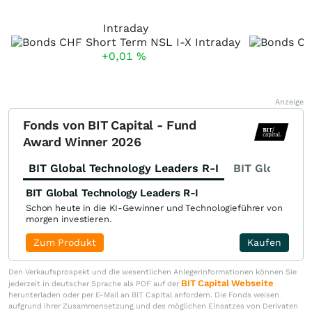
Intraday
+0,01
%
Anzeige
Fonds von BIT Capital - Fund
Award Winner 2026
BIT Global Technology Leaders R-I
BIT Global Fi
BIT Global Technology Leaders R-I
Schon heute in die KI-Gewinner und Technologieführer von
morgen investieren.
Zum Produkt
Kaufen
Den Verkaufsprospekt und die wesentlichen Anlegerinformationen können Sie
BIT Capital Webseite
jederzeit in deutscher Sprache als PDF auf der
herunterladen oder per E-Mail an BIT Capital anfordern. Die Fonds weisen
aufgrund ihrer Zusammensetzung und des möglichen Einsatzes von Derivaten