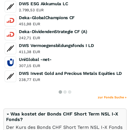
DWS ESG Akkumula LC
2.799,53
EUR
Deka-GlobalChampions CF
451,98
EUR
Deka-DividendenStrategie CF (A)
242,71
EUR
DWS Vermoegensbildungsfonds I LD
411,38
EUR
UniGlobal -net-
307,15
EUR
DWS Invest Gold and Precious Metals Equities LD
238,77
EUR
zur Fonds Suche »
Was kostet der Bonds CHF Short Term NSL I-X
Fonds?
Der Kurs des Bonds CHF Short Term NSL I-X Fonds