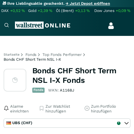
🎁 Ihre Lieblingsaktie geschenkt.
→ Jetzt Depot eröffnen
DAX
+0,52
%
Gold
+2,39
%
Öl (Brent)
+0,13
%
Dow Jones
+0,09
%
Fonds
Top Fonds Performer
Startseite
Bonds CHF Short Term NSL I-X
Bonds CHF Short Term
NSL I-X Fonds
Fonds
WKN:
A1168J
Alarme
Zur Watchlist
Zum Portfolio
einrichten
hinzufügen
hinzufügen
UBS (CHF)