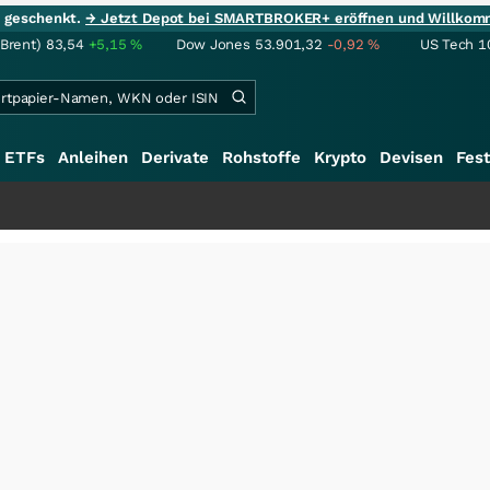
ie geschenkt.
→ Jetzt Depot bei SMARTBROKER+ eröffnen und Willkom
(Brent)
83,54
+5,15
%
Dow Jones
53.901,32
-0,92
%
US Tech 1
ETFs
Anleihen
Derivate
Rohstoffe
Krypto
Devisen
Fest