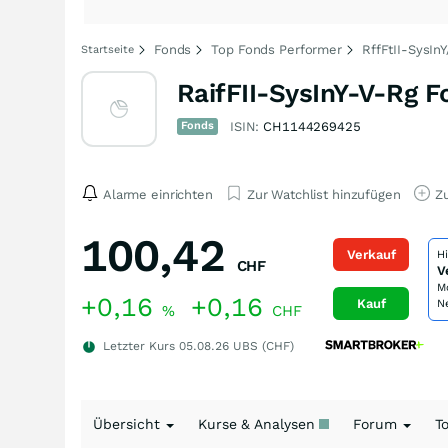
Fonds
Top Fonds Performer
RffFtII-SysIn
Startseite
RaifFII-SysInY-V-Rg F
Fonds
ISIN:
CH1144269425
Alarme einrichten
Zur Watchlist hinzufügen
Zu
100,42
Verkauf
H
CHF
V
M
+0,16
+0,16
Kauf
N
%
CHF
Letzter Kurs
05.08.26
UBS (CHF)
Übersicht
Kurse & Analysen
Forum
T