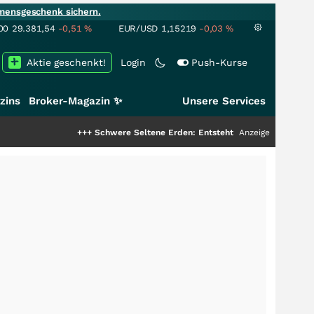
mensgeschenk sichern.
00
29.381,54
-0,51
%
EUR/USD
1,15219
-0,03
%
Aktie geschenkt!
Login
Push-Kurse
zins
Broker-Magazin ✨
Unsere Services
+++
Schwere Seltene Erden: Entsteht hier die nächste Milliarden
Anzeige