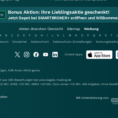
Bonus Aktion:
Ihre Lieblingsaktie geschenkt!
rn
Jetzt Depot bei SMARTBROKER+ eröffnen und Willkommen
Aktien-Branchen Übersicht
Sitemap
Werbung
A
B
C
D
E
F
G
H
I
J
K
L
M
N
O
P
Q
R
S
T
essum
Disclaimer
Datenschutz
Datenschutz-Einstellungen
Nutzungsbedin
Unsere Apps:
gen, hilft Ihnen
ARIVA
gerne.
elt aus 285 Bewertungen bei www.kagels-trading.de
15 Min. NYSE +20 Min. AMEX +20 Min. Dow Jones +15 Min. Alle Angaben ohne Gewäh
alten.
Mit Unterstützung von: