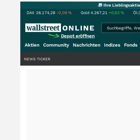
🎁 Ihre Lieblingsakt
DAX
26.174,28
-0,09
%
Gold
4.267,21
+0,63
%
Öl 
Depot eröffnen
Aktien
Community
Nachrichten
Indizes
Fonds
NEWS TICKER