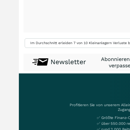
Im Durchschnitt erleiden 7 von 10 Kleinanlegern Verluste b
Abonnieren
Newsletter
verpasse
Profitieren Sie von unserem Alle
Zugang
✅ Größte Finanz-
✅ über 550.000 re
✅ rund 2.000 Beit