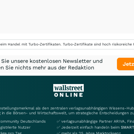
eim Handel mit Turbo-Zertifikaten. Turbo-Zertifikate sind hoch risikoreiche P
 Sie unsere kostenlosen Newsletter und
Jetz
n Sie nichts mehr aus der Redaktion
instellungsmerkmal als den zentralen verlagsunabhängigen Wissens-Hub 
 in die Börsen- und Wirtschaftswelt, um strategische Entscheidungen zu
Community Deutschlands
✅ verlagsunabhängige Partner ARIVA, Fi
gistrierte Nutzer
✅ Jederzeit einfach handeln beim
SMART
räge pro Tag
✅ mehr als 25 Jahre Marktpräsenz