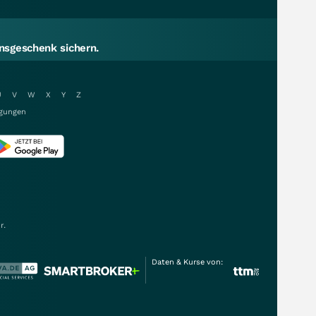
sgeschenk sichern.
U
V
W
X
Y
Z
gungen
r.
Daten & Kurse von: