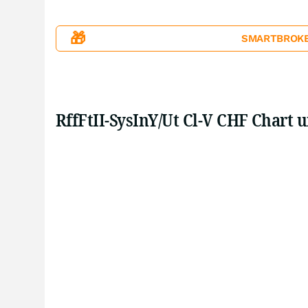
🎁
SMARTBROKER+
RffFtII-SysInY/Ut Cl-V CHF Chart 