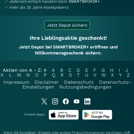
✅ Jederzeit einfach handeln beim
SMARTBROKER+
✅ mehr als 25 Jahre Marktpräsenz
Jetzt Depot sichern
Ihre Lieblingsaktie geschenkt!
Jetzt Depot bei SMARTBROKER+ eröffnen und
Willkommensgeschenk sichern.
Aktien von A - Z:
#
A
B
C
D
E
F
G
H
I
J
K
L
M
N
O
P
Q
R
S
T
U
V
W
X
Y
Z
Impressum
Disclaimer
Datenschutz
Datenschutz-
Einstellungen
Nutzungsbedingungen
Unsere Apps:
Wenn Sie Kursdaten, Widgets oder andere Finanzinformationen benötigen, hilft