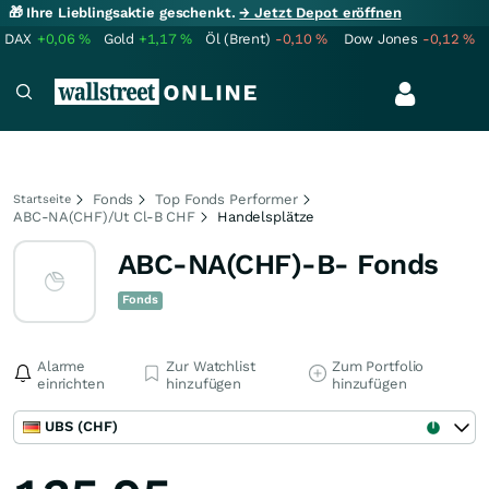
🎁 Ihre Lieblingsaktie geschenkt.
→ Jetzt Depot eröffnen
DAX
+0,06
%
Gold
+1,17
%
Öl (Brent)
-0,10
%
Dow Jones
-0,12
%
Fonds
Top Fonds Performer
Startseite
ABC-NA(CHF)/Ut Cl-B CHF
Handelsplätze
ABC-NA(CHF)-B- Fonds
Fonds
Alarme
Zur Watchlist
Zum Portfolio
einrichten
hinzufügen
hinzufügen
UBS (CHF)