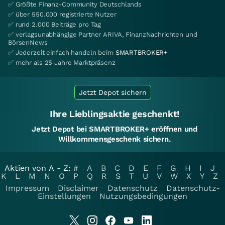
✅ Größte Finanz-Community Deutschlands
✅ über 550.000 registrierte Nutzer
✅ rund 2.000 Beiträge pro Tag
✅ verlagsunabhängige Partner ARIVA, FinanzNachrichten und
BörsenNews
✅ Jederzeit einfach handeln beim
SMARTBROKER+
✅ mehr als 25 Jahre Marktpräsenz
Jetzt Depot sichern
Ihre Lieblingsaktie geschenkt!
Jetzt Depot bei SMARTBROKER+ eröffnen und
Willkommensgeschenk sichern.
Aktien von A - Z:
#
A
B
C
D
E
F
G
H
I
J
K
L
M
N
O
P
Q
R
S
T
U
V
W
X
Y
Z
Impressum
Disclaimer
Datenschutz
Datenschutz-
Einstellungen
Nutzungsbedingungen