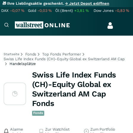
🎁 Ihre Lieblingsaktie geschenkt.
→ Jetzt Depot eröffnen
DAX
-0,07
%
Gold
-0,03
%
Öl (Brent)
+3,81
%
Dow Jones
-0,83
%
Fonds
Top Fonds Performer
Startseite
Swiss Life Index Funds (CH)-Equity Global ex Switzerland AM Cap
Handelsplätze
Swiss Life Index Funds
(CH)-Equity Global ex
Switzerland AM Cap
Fonds
Fonds
Alarme
Zur Watchlist
Zum Portfolio