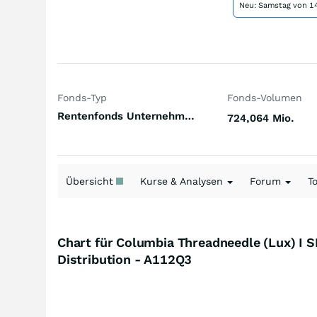
Neu: Samstag von 14
Fonds-Typ
Fonds-Volumen
Rentenfonds Unternehmensanleihen Investment Grade Welt Hartwährungen (Welt)
724,064 Mio.
Übersicht
Kurse & Analysen
Forum
T
Chart für Columbia Threadneedle (Lux) I 
Distribution - A112Q3