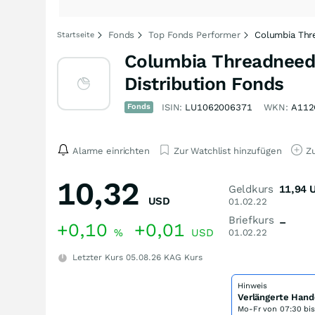
Fonds
Top Fonds Performer
Columbia Thr
Startseite
Columbia Threadneedl
Distribution Fonds
Fonds
ISIN:
LU1062006371
WKN:
A112
Alarme einrichten
Zur Watchlist hinzufügen
Zu
10,32
Geldkurs
11,94
USD
01.02.22
Briefkurs
–
+0,10
+0,01
%
USD
01.02.22
Letzter Kurs
05.08.26
KAG Kurs
Hinweis
Verlängerte Hand
Mo-Fr von
07:30 bi