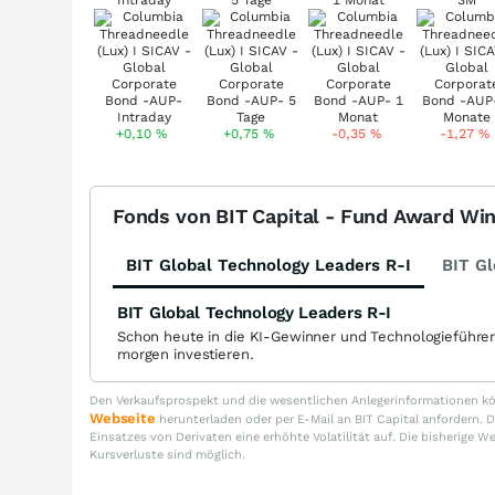
Intraday
5 Tage
1 Monat
3M
+0,10
%
+0,75
%
-0,35
%
-1,27
%
Fonds von BIT Capital - Fund Award Wi
BIT Global Technology Leaders R-I
BIT Gl
BIT Global Technology Leaders R-I
Schon heute in die KI-Gewinner und Technologieführe
morgen investieren.
Den Verkaufsprospekt und die wesentlichen Anlegerinformationen kön
Webseite
herunterladen oder per E-Mail an BIT Capital anfordern
Einsatzes von Derivaten eine erhöhte Volatilität auf. Die bisherige W
Kursverluste sind möglich.