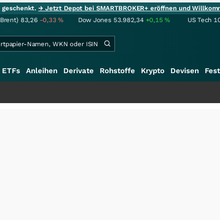
ie geschenkt.
→ Jetzt Depot bei SMARTBROKER+ eröffnen und Willkom
(Brent)
83,26
-0,33
%
Dow Jones
53.982,34
+0,15
%
US Tech 1
ETFs
Anleihen
Derivate
Rohstoffe
Krypto
Devisen
Fest