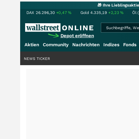
🎁 Ihre Lieblingsakt
DAX
26.296,30
+0,47
%
Gold
4.335,19
+2,23
%
Öl 
Depot eröffnen
Aktien
Community
Nachrichten
Indizes
Fonds
NEWS TICKER