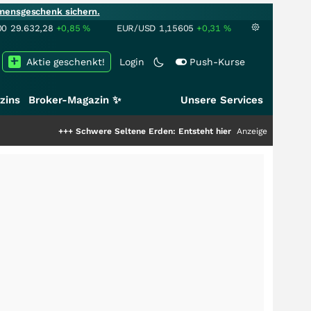
mensgeschenk sichern.
00
29.632,28
+0,85
%
EUR/USD
1,15605
+0,31
%
Aktie geschenkt!
Login
Push-Kurse
zins
Broker-Magazin ✨
Unsere Services
+++
Schwere Seltene Erden: Entsteht hier die nächste Milliardenstory
Anzeige