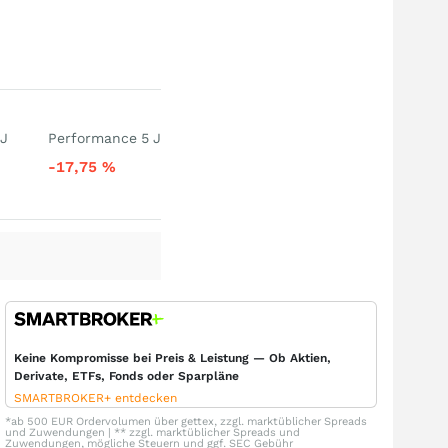
 J
Performance 5 J
-17,75
%
Keine Kompromisse bei Preis & Leistung — Ob Aktien,
Derivate, ETFs, Fonds oder Sparpläne
SMARTBROKER+ entdecken
*ab 500 EUR Ordervolumen über gettex, zzgl. marktüblicher Spreads
und Zuwendungen | ** zzgl. marktüblicher Spreads und
Zuwendungen, mögliche Steuern und ggf. SEC Gebühr