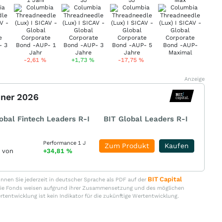
1 Jahr
3J
5J
Max
-2,61
%
+1,73
%
-17,75
%
Anzeige
nner 2026
obal Fintech Leaders R-I
BIT Global Leaders R-I
Performance 1 J
Zum Produkt
Kaufen
r von
+34,81
%
BIT Capital
nen Sie jederzeit in deutscher Sprache als PDF auf der
. Die Fonds weisen aufgrund ihrer Zusammensetzung und des möglichen
ertentwicklung ist kein Indikator für die zukünftige Wertentwicklung.