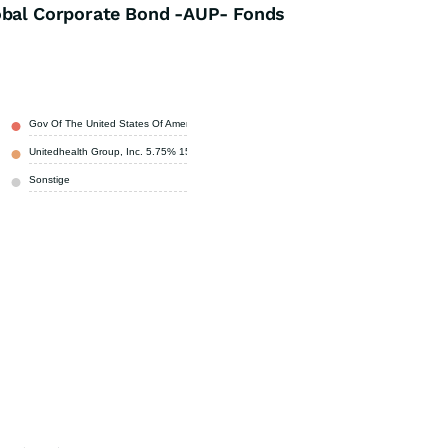
lobal Corporate Bond -AUP- Fonds
Gov Of The United States Of America 4.75% 15-feb-2045
1,70 %
Unitedhealth Group, Inc. 5.75% 15-jul-2064
0,90 %
Sonstige
97,40 %