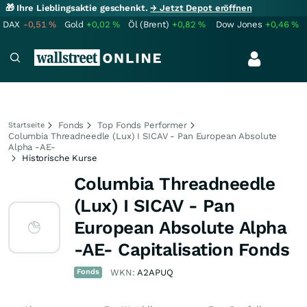
🎁 Ihre Lieblingsaktie geschenkt.
→ Jetzt Depot eröffnen
DAX
-0,51
%
Gold
+0,02
%
Öl (Brent)
+0,82
%
Dow Jones
+0,46
%
Fonds
Top Fonds Performer
Startseite
Columbia Threadneedle (Lux) I SICAV - Pan European Absolute
Alpha -AE-
Historische Kurse
Columbia Threadneedle
(Lux) I SICAV - Pan
European Absolute Alpha
-AE- Capitalisation Fonds
Fonds
WKN:
A2APUQ