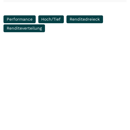
Performance
Hoch/Tief
Renditedreieck
Renditeverteilung