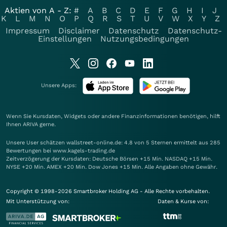
Aktien von A - Z:
#
A
B
C
D
E
F
G
H
I
J
K
L
M
N
O
P
Q
R
S
T
U
V
W
X
Y
Z
Impressum
Disclaimer
Datenschutz
Datenschutz-
Einstellungen
Nutzungsbedingungen
Unsere Apps:
Wenn Sie Kursdaten, Widgets oder andere Finanzinformationen benötigen, hilft
Ihnen
ARIVA
gerne.
Unsere User schätzen wallstreet-online.de: 4.8 von 5 Sternen ermittelt aus 285
Bewertungen bei www.kagels-trading.de
Zeitverzögerung der Kursdaten: Deutsche Börsen +15 Min. NASDAQ +15 Min.
NYSE +20 Min. AMEX +20 Min. Dow Jones +15 Min. Alle Angaben ohne Gewähr.
Copyright © 1998-2026 Smartbroker Holding AG - Alle Rechte vorbehalten.
Mit Unterstützung von:
Daten & Kurse von: