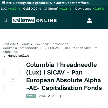
🎁 Ihre Lieblingsaktie geschenkt.
→ Jetzt Depot eröffnen
DAX
+0,69
%
Gold
0,00
%
Öl (Brent)
+0,18
%
Dow Jones
+0,25
%
Fonds
Top Fonds Performer
Startseite
Columbia Threadneedle (Lux) I SICAV - Pan European Absolute
Alpha -AE-
Handelsplätze
Columbia Threadneedle
(Lux) I SICAV - Pan
European Absolute Alpha
-AE- Capitalisation Fonds
Fonds
WKN:
A2APUQ