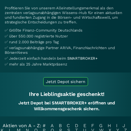
Profitieren Sie von unserem Alleinstellungsmerkmal als den
zentralen verlagsunabhängigen Wissens-Hub für einen aktuellen
und fundierten Zugang in die Börsen- und Wirtschaftswelt, um
strategische Entscheidungen zu treffen.
✅ Größte Finanz-Community Deutschlands
✅ über 550.000 registrierte Nutzer
✅ rund 2.000 Beiträge pro Tag
✅ verlagsunabhängige Partner ARIVA, FinanzNachrichten und
BörsenNews
✅ Jederzeit einfach handeln beim
SMARTBROKER+
✅ mehr als 25 Jahre Marktpräsenz
Jetzt Depot sichern
Ihre Lieblingsaktie geschenkt!
Jetzt Depot bei SMARTBROKER+ eröffnen und
Willkommensgeschenk sichern.
Aktien von A - Z:
#
A
B
C
D
E
F
G
H
I
J
K
L
M
N
O
P
Q
R
S
T
U
V
W
X
Y
Z