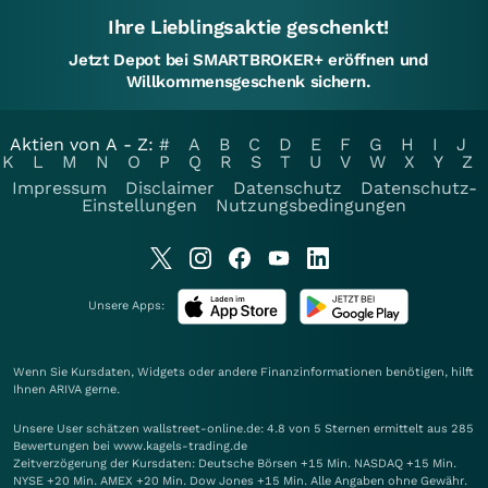
Ihre Lieblingsaktie geschenkt!
Jetzt Depot bei SMARTBROKER+ eröffnen und
Willkommensgeschenk sichern.
Aktien von A - Z:
#
A
B
C
D
E
F
G
H
I
J
K
L
M
N
O
P
Q
R
S
T
U
V
W
X
Y
Z
Impressum
Disclaimer
Datenschutz
Datenschutz-
Einstellungen
Nutzungsbedingungen
Unsere Apps:
Wenn Sie Kursdaten, Widgets oder andere Finanzinformationen benötigen, hilft
Ihnen
ARIVA
gerne.
Unsere User schätzen wallstreet-online.de: 4.8 von 5 Sternen ermittelt aus 285
Bewertungen bei www.kagels-trading.de
Zeitverzögerung der Kursdaten: Deutsche Börsen +15 Min. NASDAQ +15 Min.
NYSE +20 Min. AMEX +20 Min. Dow Jones +15 Min. Alle Angaben ohne Gewähr.