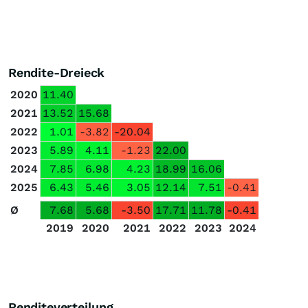
Rendite-Dreieck
2020
11.40
2021
13.52
15.68
2022
1.01
-3.82
-20.04
2023
5.89
4.11
-1.23
22.00
2024
7.85
6.98
4.23
18.99
16.06
2025
6.43
5.46
3.05
12.14
7.51
-0.41
Ø
7.68
5.68
-3.50
17.71
11.78
-0.41
2019
2020
2021
2022
2023
2024
Renditeverteilung