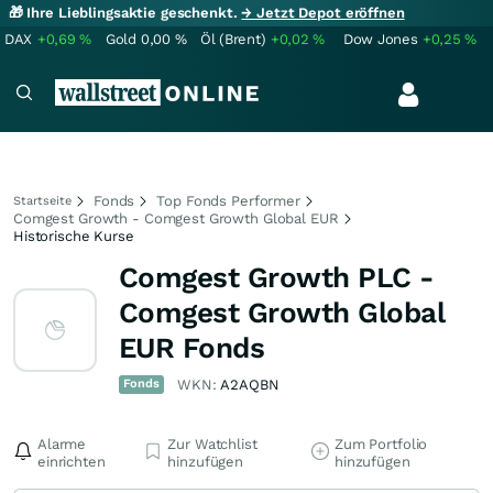
🎁 Ihre Lieblingsaktie geschenkt.
→ Jetzt Depot eröffnen
DAX
+0,69
%
Gold
0,00
%
Öl (Brent)
+0,02
%
Dow Jones
+0,25
%
Fonds
Top Fonds Performer
Startseite
Comgest Growth - Comgest Growth Global EUR
Historische Kurse
Comgest Growth PLC -
Comgest Growth Global
EUR Fonds
Fonds
WKN:
A2AQBN
Alarme
Zur Watchlist
Zum Portfolio
einrichten
hinzufügen
hinzufügen