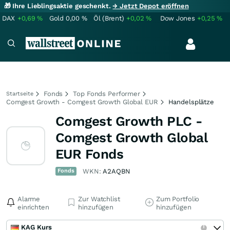
🎁 Ihre Lieblingsaktie geschenkt.
→ Jetzt Depot eröffnen
DAX
+0,69
%
Gold
0,00
%
Öl (Brent)
+0,02
%
Dow Jones
+0,25
%
Fonds
Top Fonds Performer
Startseite
Comgest Growth - Comgest Growth Global EUR
Handelsplätze
Comgest Growth PLC -
Comgest Growth Global
EUR Fonds
Fonds
WKN:
A2AQBN
Alarme
Zur Watchlist
Zum Portfolio
einrichten
hinzufügen
hinzufügen
KAG Kurs