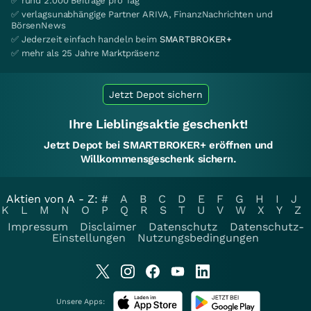
✅ rund 2.000 Beiträge pro Tag
✅ verlagsunabhängige Partner ARIVA, FinanzNachrichten und
BörsenNews
✅ Jederzeit einfach handeln beim
SMARTBROKER+
✅ mehr als 25 Jahre Marktpräsenz
Jetzt Depot sichern
Ihre Lieblingsaktie geschenkt!
Jetzt Depot bei SMARTBROKER+ eröffnen und
Willkommensgeschenk sichern.
Aktien von A - Z:
#
A
B
C
D
E
F
G
H
I
J
K
L
M
N
O
P
Q
R
S
T
U
V
W
X
Y
Z
Impressum
Disclaimer
Datenschutz
Datenschutz-
Einstellungen
Nutzungsbedingungen
Unsere Apps: