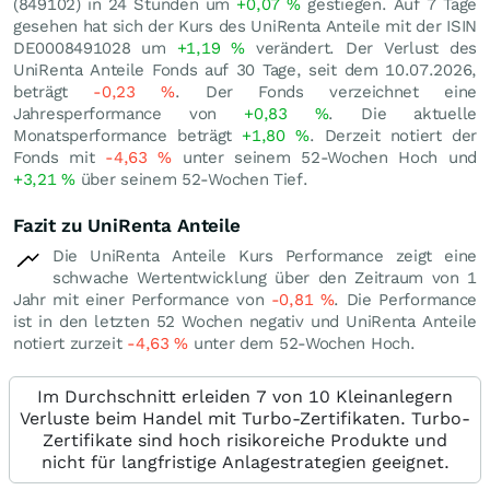
(849102) in 24 Stunden um
+0,07
%
gestiegen. Auf 7 Tage
gesehen hat sich der Kurs des UniRenta Anteile mit der ISIN
DE0008491028 um
+1,19
%
verändert. Der Verlust des
UniRenta Anteile Fonds auf 30 Tage, seit dem 10.07.2026,
beträgt
-0,23
%
. Der Fonds verzeichnet eine
Jahresperformance von
+0,83
%
. Die aktuelle
Monatsperformance beträgt
+1,80
%
. Derzeit notiert der
Fonds mit
-4,63
%
unter seinem 52-Wochen Hoch und
+3,21
%
über seinem 52-Wochen Tief.
Fazit zu UniRenta Anteile
Die UniRenta Anteile Kurs Performance zeigt eine
schwache Wertentwicklung über den Zeitraum von 1
Jahr mit einer Performance von
-0,81
%
. Die Performance
ist in den letzten 52 Wochen negativ und UniRenta Anteile
notiert zurzeit
-4,63
%
unter dem 52-Wochen Hoch.
Im Durchschnitt erleiden 7 von 10 Kleinanlegern
Verluste beim Handel mit Turbo-Zertifikaten. Turbo-
Zertifikate sind hoch risikoreiche Produkte und
nicht für langfristige Anlagestrategien geeignet.