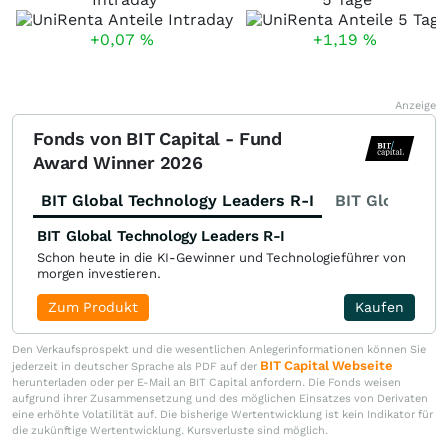
+0,07
%
+1,19
%
Anzeige
Fonds von BIT Capital - Fund
Award Winner 2026
BIT Global Technology Leaders R-I
BIT Global Fi
BIT Global Technology Leaders R-I
Schon heute in die KI-Gewinner und Technologieführer von
morgen investieren.
Zum Produkt
Kaufen
Den Verkaufsprospekt und die wesentlichen Anlegerinformationen können Sie
BIT Capital Webseite
jederzeit in deutscher Sprache als PDF auf der
herunterladen oder per E-Mail an BIT Capital anfordern. Die Fonds weisen
aufgrund ihrer Zusammensetzung und des möglichen Einsatzes von Derivaten
eine erhöhte Volatilität auf. Die bisherige Wertentwicklung ist kein Indikator für
die zukünftige Wertentwicklung. Kursverluste sind möglich.