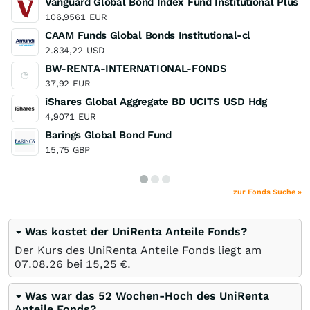
Vanguard Global Bond Index Fund Institutional Plus 
106,9561
EUR
CAAM Funds Global Bonds Institutional-cl
2.834,22
USD
BW-RENTA-INTERNATIONAL-FONDS
37,92
EUR
iShares Global Aggregate BD UCITS USD Hdg
4,9071
EUR
Barings Global Bond Fund
15,75
GBP
zur Fonds Suche »
Was kostet der UniRenta Anteile Fonds?
Der Kurs des UniRenta Anteile Fonds liegt am
07.08.26
bei 15,25
€
.
Was war das 52 Wochen-Hoch des UniRenta
Anteile Fonds?