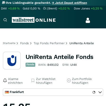
🎁 Ihre Lieblingsaktie geschenkt.
→ Jetzt Depot eröffnen
DAX
+0,69
%
Gold
0,00
%
Öl (Brent)
+0,02
%
Dow Jones
+0,25
%
Fonds
Top Fonds Performer
UniRenta Anteile
Startseite
UniRenta Anteile Fonds
Fonds
WKN:
849102
SYM:
UI4X
Alarme
Zur Watchlist
Zum Portfolio
einrichten
hinzufügen
hinzufügen
Frankfurt