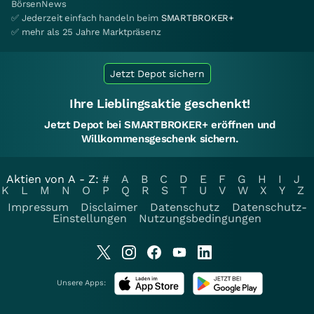
BörsenNews
✅ Jederzeit einfach handeln beim
SMARTBROKER+
✅ mehr als 25 Jahre Marktpräsenz
Jetzt Depot sichern
Ihre Lieblingsaktie geschenkt!
Jetzt Depot bei SMARTBROKER+ eröffnen und
Willkommensgeschenk sichern.
Aktien von A - Z:
#
A
B
C
D
E
F
G
H
I
J
K
L
M
N
O
P
Q
R
S
T
U
V
W
X
Y
Z
Impressum
Disclaimer
Datenschutz
Datenschutz-
Einstellungen
Nutzungsbedingungen
Unsere Apps: