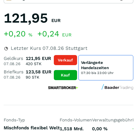
121,95
EUR
+0,20
+0,24
%
EUR
Letzter Kurs
07.08.26
Stuttgart
Geldkurs
121,95
EUR
Verkauf
Verlängerte
07.08.26
420
STK
Handelszeiten
Briefkurs
123,58
EUR
07:30 bis 23:00 Uhr
Kauf
07.08.26
90
STK
Fonds-Typ
Fonds-Volumen
Verwaltungsgebühr
P
Mischfonds flexibel Welt
1,518 Mrd.
0,00
%
+