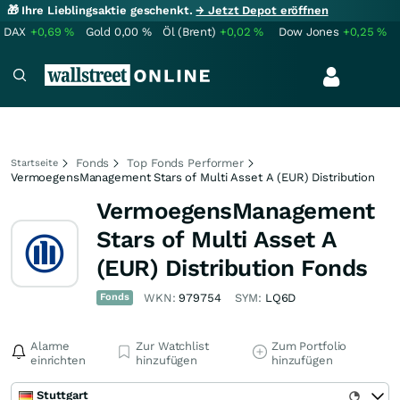
🎁 Ihre Lieblingsaktie geschenkt.
→ Jetzt Depot eröffnen
DAX
+0,69
%
Gold
0,00
%
Öl (Brent)
+0,02
%
Dow Jones
+0,25
%
Fonds
Top Fonds Performer
Startseite
VermoegensManagement Stars of Multi Asset A (EUR) Distribution
VermoegensManagement
Stars of Multi Asset A
(EUR) Distribution Fonds
Fonds
WKN:
979754
SYM:
LQ6D
Alarme
Zur Watchlist
Zum Portfolio
einrichten
hinzufügen
hinzufügen
Stuttgart