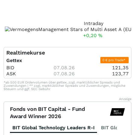
Intraday
+0,20
%
Realtimekurse
Gettex
0 € pro Trade*
BID
07.08.26
121,35
ASK
07.08.26
123,77
*ab 500 EUR Ordervolumen über gettex, zzgl. marktüblicher Spreads und
Zuwendungen | ** zzgl. marktüblicher Spreads und Zuwendungen, mögliche
Steuern und ggf. SEC Gebühr
Anzeige
Fonds von BIT Capital - Fund
Award Winner 2026
BIT Global Technology Leaders R-I
BIT Global Fi