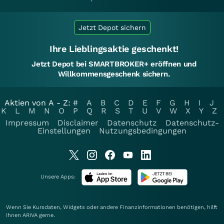
Jetzt Depot sichern
Ihre Lieblingsaktie geschenkt!
Jetzt Depot bei SMARTBROKER+ eröffnen und
Willkommensgeschenk sichern.
Aktien von A - Z:
#
A
B
C
D
E
F
G
H
I
J
K
L
M
N
O
P
Q
R
S
T
U
V
W
X
Y
Z
Impressum
Disclaimer
Datenschutz
Datenschutz-
Einstellungen
Nutzungsbedingungen
Unsere Apps:
Wenn Sie Kursdaten, Widgets oder andere Finanzinformationen benötigen, hilft
Ihnen
ARIVA
gerne.