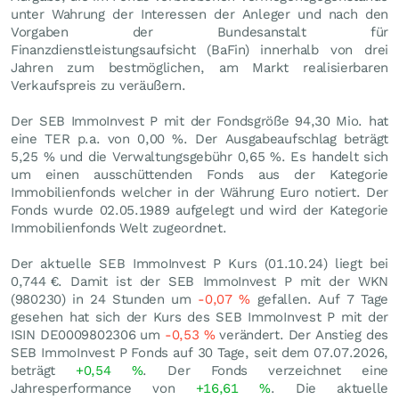
unter Wahrung der Interessen der Anleger und nach den
Vorgaben der Bundesanstalt für
Finanzdienstleistungsaufsicht (BaFin) innerhalb von drei
Jahren zum bestmöglichen, am Markt realisierbaren
Verkaufspreis zu veräußern.
Der SEB ImmoInvest P mit der Fondsgröße 94,30 Mio. hat
eine TER p.a. von 0,00 %. Der Ausgabeaufschlag beträgt
5,25 % und die Verwaltungsgebühr 0,65 %. Es handelt sich
um einen ausschüttenden Fonds aus der Kategorie
Immobilienfonds welcher in der Währung Euro notiert. Der
Fonds wurde 02.05.1989 aufgelegt und wird der Kategorie
Immobilienfonds Welt zugeordnet.
Der aktuelle SEB ImmoInvest P Kurs (
01.10.24
) liegt bei
0,744
€
. Damit ist der SEB ImmoInvest P mit der WKN
(980230) in 24 Stunden um
-0,07
%
gefallen. Auf 7 Tage
gesehen hat sich der Kurs des SEB ImmoInvest P mit der
ISIN DE0009802306 um
-0,53
%
verändert. Der Anstieg des
SEB ImmoInvest P Fonds auf 30 Tage, seit dem 07.07.2026,
beträgt
+0,54
%
. Der Fonds verzeichnet eine
Jahresperformance von
+16,61
%
. Die aktuelle