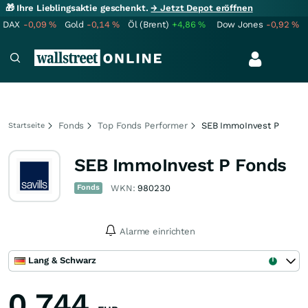
🎁 Ihre Lieblingsaktie geschenkt.
→ Jetzt Depot eröffnen
DAX
-0,09
%
Gold
-0,14
%
Öl (Brent)
+4,86
%
Dow Jones
-0,92
%
Fonds
Top Fonds Performer
SEB ImmoInvest P
Startseite
SEB ImmoInvest P Fonds
Fonds
WKN:
980230
Alarme einrichten
Lang & Schwarz
0,744