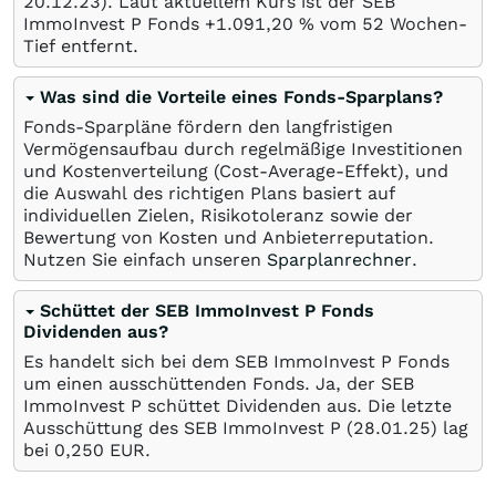
20.12.23
). Laut aktuellem Kurs ist der SEB
ImmoInvest P Fonds +1.091,20
%
vom 52 Wochen-
Tief entfernt.
Was sind die Vorteile eines Fonds-Sparplans?
Fonds-Sparpläne fördern den langfristigen
Vermögensaufbau durch regelmäßige Investitionen
und Kostenverteilung (Cost-Average-Effekt), und
die Auswahl des richtigen Plans basiert auf
individuellen Zielen, Risikotoleranz sowie der
Bewertung von Kosten und Anbieterreputation.
Nutzen Sie einfach unseren
Sparplanrechner
.
Schüttet der SEB ImmoInvest P Fonds
Dividenden aus?
Es handelt sich bei dem SEB ImmoInvest P Fonds
um einen ausschüttenden Fonds. Ja, der SEB
ImmoInvest P schüttet Dividenden aus. Die letzte
Ausschüttung des SEB ImmoInvest P (
28.01.25
) lag
bei 0,250
EUR
.