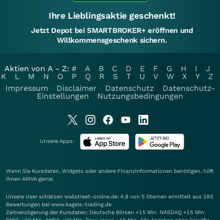
Ihre Lieblingsaktie geschenkt!
Jetzt Depot bei SMARTBROKER+ eröffnen und
Willkommensgeschenk sichern.
Aktien von A - Z:
#
A
B
C
D
E
F
G
H
I
J
K
L
M
N
O
P
Q
R
S
T
U
V
W
X
Y
Z
Impressum
Disclaimer
Datenschutz
Datenschutz-
Einstellungen
Nutzungsbedingungen
Unsere Apps:
Wenn Sie Kursdaten, Widgets oder andere Finanzinformationen benötigen, hilft
Ihnen
ARIVA
gerne.
Unsere User schätzen wallstreet-online.de: 4.8 von 5 Sternen ermittelt aus 285
Bewertungen bei www.kagels-trading.de
Zeitverzögerung der Kursdaten: Deutsche Börsen +15 Min. NASDAQ +15 Min.