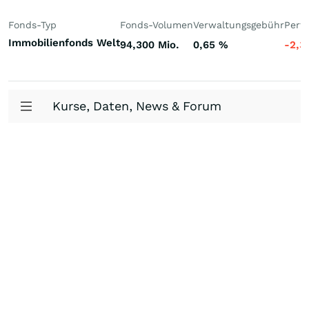
Fonds-Typ
Fonds-Volumen
Verwaltungsgebühr
Perf
Immobilienfonds Welt
94,300 Mio.
0,65
%
-2,3
Kurse, Daten, News & Forum