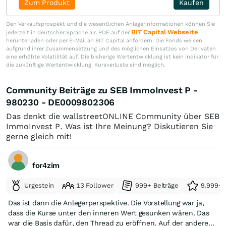
Zum Produkt
Kaufen
Den Verkaufsprospekt und die wesentlichen Anlegerinformationen können Sie
BIT Capital Webseite
jederzeit in deutscher Sprache als PDF auf der
herunterladen oder per E-Mail an BIT Capital anfordern. Die Fonds weisen
aufgrund ihrer Zusammensetzung und des möglichen Einsatzes von Derivaten
eine erhöhte Volatilität auf. Die bisherige Wertentwicklung ist kein Indikator für
die zukünftige Wertentwicklung. Kursverluste sind möglich.
Community Beiträge zu SEB ImmoInvest P -
980230 - DE0009802306
Das denkt die wallstreetONLINE Community über SEB
ImmoInvest P. Was ist Ihre Meinung? Diskutieren Sie
gerne gleich mit!
for4zim
Urgestein
13 Follower
999+ Beiträge
9.999+ 
Das ist dann die Anlegerperspektive. Die Vorstellung war ja,
dass die Kurse unter den inneren Wert gesunken wären. Das
war die Basis dafür, den Thread zu eröffnen. Auf der anderen