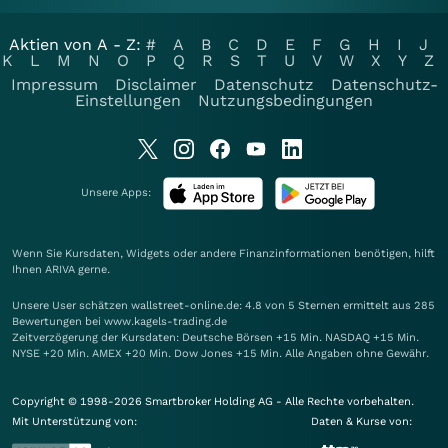
Aktien von A - Z:
#
A
B
C
D
E
F
G
H
I
J
K
L
M
N
O
P
Q
R
S
T
U
V
W
X
Y
Z
Impressum
Disclaimer
Datenschutz
Datenschutz-
Einstellungen
Nutzungsbedingungen
Unsere Apps:
Wenn Sie Kursdaten, Widgets oder andere Finanzinformationen benötigen, hilft
Ihnen
ARIVA
gerne.
Unsere User schätzen wallstreet-online.de: 4.8 von 5 Sternen ermittelt aus 285
Bewertungen bei www.kagels-trading.de
Zeitverzögerung der Kursdaten: Deutsche Börsen +15 Min. NASDAQ +15 Min.
NYSE +20 Min. AMEX +20 Min. Dow Jones +15 Min. Alle Angaben ohne Gewähr.
Copyright © 1998-2026 Smartbroker Holding AG - Alle Rechte vorbehalten.
Mit Unterstützung von:
Daten & Kurse von: