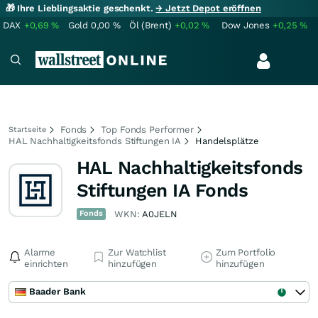
🎁 Ihre Lieblingsaktie geschenkt.
→ Jetzt Depot eröffnen
DAX
+0,69
%
Gold
0,00
%
Öl (Brent)
+0,02
%
Dow Jones
+0,25
%
Fonds
Top Fonds Performer
Startseite
HAL Nachhaltigkeitsfonds Stiftungen IA
Handelsplätze
HAL Nachhaltigkeitsfonds
Stiftungen IA Fonds
Fonds
WKN:
A0JELN
Alarme
Zur Watchlist
Zum Portfolio
einrichten
hinzufügen
hinzufügen
Baader Bank