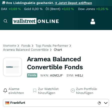
🎁 Ihre Lieblingsaktie geschenkt.
→ Jetzt Depot eröffnen
DAX
+0,69
%
Gold
0,00
%
Öl (Brent)
+0,02
%
Dow Jones
+0,25
%
Fonds
Top Fonds Performer
Startseite
Aramea Balanced Convertible
Chart
Aramea Balanced
Convertible Fonds
Fonds
WKN:
A0M2JF
SYM:
H61J
Alarme
Zur Watchlist
Zum Portfolio
einrichten
hinzufügen
hinzufügen
Frankfurt