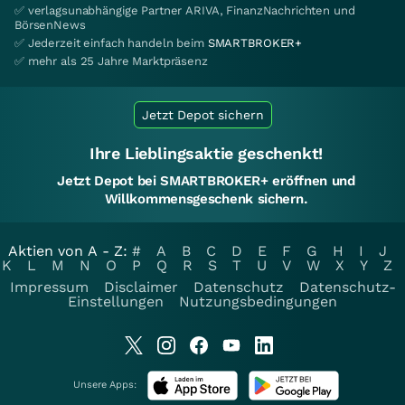
✅ verlagsunabhängige Partner ARIVA, FinanzNachrichten und
BörsenNews
✅ Jederzeit einfach handeln beim
SMARTBROKER+
✅ mehr als 25 Jahre Marktpräsenz
Jetzt Depot sichern
Ihre Lieblingsaktie geschenkt!
Jetzt Depot bei SMARTBROKER+ eröffnen und
Willkommensgeschenk sichern.
Aktien von A - Z:
#
A
B
C
D
E
F
G
H
I
J
K
L
M
N
O
P
Q
R
S
T
U
V
W
X
Y
Z
Impressum
Disclaimer
Datenschutz
Datenschutz-
Einstellungen
Nutzungsbedingungen
Unsere Apps: