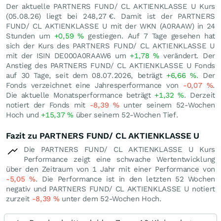
Der aktuelle PARTNERS FUND/ CL AKTIENKLASSE U Kurs
(
05.08.26
) liegt bei 248,27
€
. Damit ist der PARTNERS
FUND/ CL AKTIENKLASSE U mit der WKN (A0RAAW) in 24
Stunden um
+0,59
%
gestiegen. Auf 7 Tage gesehen hat
sich der Kurs des PARTNERS FUND/ CL AKTIENKLASSE U
mit der ISIN DE000A0RAAW6 um
+1,78
%
verändert. Der
Anstieg des PARTNERS FUND/ CL AKTIENKLASSE U Fonds
auf 30 Tage, seit dem 08.07.2026, beträgt
+6,66
%
. Der
Fonds verzeichnet eine Jahresperformance von
-0,07
%
.
Die aktuelle Monatsperformance beträgt
+1,32
%
. Derzeit
notiert der Fonds mit
-8,39
%
unter seinem 52-Wochen
Hoch und
+15,37
%
über seinem 52-Wochen Tief.
Fazit zu PARTNERS FUND/ CL AKTIENKLASSE U
Die PARTNERS FUND/ CL AKTIENKLASSE U Kurs
Performance zeigt eine schwache Wertentwicklung
über den Zeitraum von 1 Jahr mit einer Performance von
-5,05
%
. Die Performance ist in den letzten 52 Wochen
negativ und PARTNERS FUND/ CL AKTIENKLASSE U notiert
zurzeit
-8,39
%
unter dem 52-Wochen Hoch.