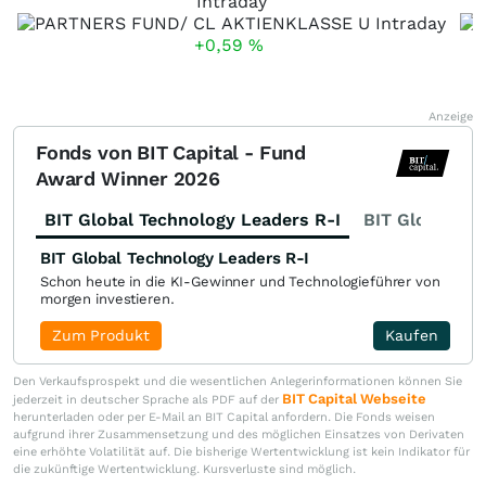
Intraday
+0,59
%
Anzeige
Fonds von BIT Capital - Fund
Award Winner 2026
BIT Global Technology Leaders R-I
BIT Global Fi
BIT Global Technology Leaders R-I
Schon heute in die KI-Gewinner und Technologieführer von
morgen investieren.
Zum Produkt
Kaufen
Den Verkaufsprospekt und die wesentlichen Anlegerinformationen können Sie
BIT Capital Webseite
jederzeit in deutscher Sprache als PDF auf der
herunterladen oder per E-Mail an BIT Capital anfordern. Die Fonds weisen
aufgrund ihrer Zusammensetzung und des möglichen Einsatzes von Derivaten
eine erhöhte Volatilität auf. Die bisherige Wertentwicklung ist kein Indikator für
die zukünftige Wertentwicklung. Kursverluste sind möglich.