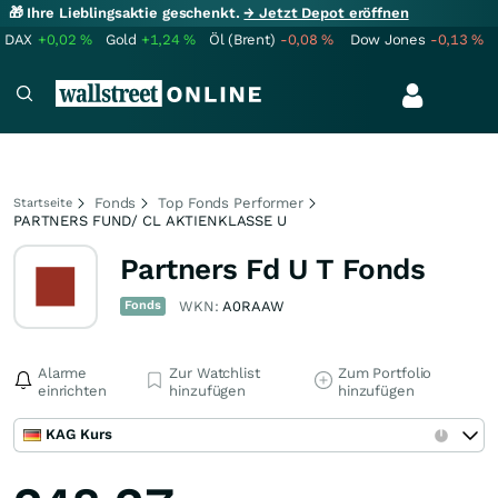
🎁 Ihre Lieblingsaktie geschenkt.
→ Jetzt Depot eröffnen
DAX
+0,02
%
Gold
+1,24
%
Öl (Brent)
-0,08
%
Dow Jones
-0,13
%
Fonds
Top Fonds Performer
Startseite
PARTNERS FUND/ CL AKTIENKLASSE U
Partners Fd U T Fonds
Fonds
WKN:
A0RAAW
Alarme
Zur Watchlist
Zum Portfolio
einrichten
hinzufügen
hinzufügen
KAG Kurs