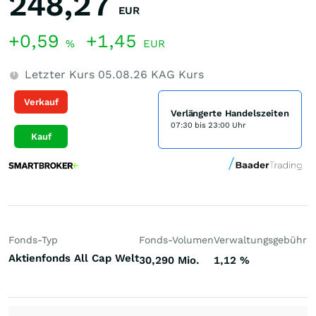
248,27
EUR
+0,59
+1,45
%
EUR
Letzter Kurs
05.08.26
KAG Kurs
Verkauf
Verlängerte Handelszeiten
07:30 bis 23:00 Uhr
Kauf
Fonds-Typ
Fonds-Volumen
Verwaltungsgebühr
P
Aktienfonds All Cap Welt
30,290 Mio.
1,12
%
-