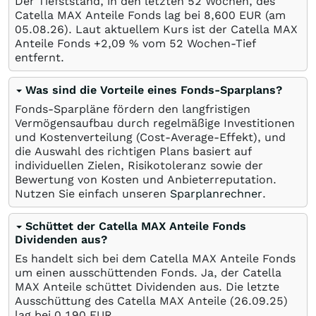
Der Tiefststand, in den letzten 52 Wochen, des
Catella MAX Anteile Fonds lag bei 8,600
EUR
(am
05.08.26
). Laut aktuellem Kurs ist der Catella MAX
Anteile Fonds +2,09
%
vom 52 Wochen-Tief
entfernt.
Was sind die Vorteile eines Fonds-Sparplans?
Fonds-Sparpläne fördern den langfristigen
Vermögensaufbau durch regelmäßige Investitionen
und Kostenverteilung (Cost-Average-Effekt), und
die Auswahl des richtigen Plans basiert auf
individuellen Zielen, Risikotoleranz sowie der
Bewertung von Kosten und Anbieterreputation.
Nutzen Sie einfach unseren
Sparplanrechner
.
Schüttet der Catella MAX Anteile Fonds
Dividenden aus?
Es handelt sich bei dem Catella MAX Anteile Fonds
um einen ausschüttenden Fonds. Ja, der Catella
MAX Anteile schüttet Dividenden aus. Die letzte
Ausschüttung des Catella MAX Anteile (
26.09.25
)
lag bei 0,190
EUR
.