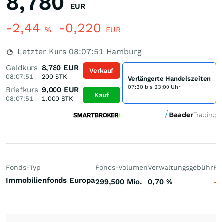
8,780
EUR
-2,44
-0,220
%
EUR
Letzter Kurs
08:07:51
Hamburg
Geldkurs
8,780
EUR
Verkauf
08:07:51
200
STK
Verlängerte Handelszeiten
07:30 bis 23:00 Uhr
Briefkurs
9,000
EUR
Kauf
08:07:51
1.000
STK
Fonds-Typ
Fonds-Volumen
Verwaltungsgebühr
Pe
Immobilienfonds Europa
299,500 Mio.
0,70
%
-4