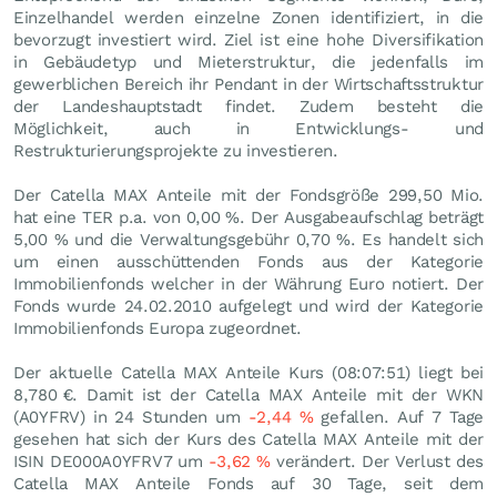
Einzelhandel werden einzelne Zonen identifiziert, in die
bevorzugt investiert wird. Ziel ist eine hohe Diversifikation
in Gebäudetyp und Mieterstruktur, die jedenfalls im
gewerblichen Bereich ihr Pendant in der Wirtschaftsstruktur
der Landeshauptstadt findet. Zudem besteht die
Möglichkeit, auch in Entwicklungs- und
Restrukturierungsprojekte zu investieren.
Der Catella MAX Anteile mit der Fondsgröße 299,50 Mio.
hat eine TER p.a. von 0,00 %. Der Ausgabeaufschlag beträgt
5,00 % und die Verwaltungsgebühr 0,70 %. Es handelt sich
um einen ausschüttenden Fonds aus der Kategorie
Immobilienfonds welcher in der Währung Euro notiert. Der
Fonds wurde 24.02.2010 aufgelegt und wird der Kategorie
Immobilienfonds Europa zugeordnet.
Der aktuelle Catella MAX Anteile Kurs (08:07:51) liegt bei
8,780
€
. Damit ist der Catella MAX Anteile mit der WKN
(A0YFRV) in 24 Stunden um
-2,44
%
gefallen. Auf 7 Tage
gesehen hat sich der Kurs des Catella MAX Anteile mit der
ISIN DE000A0YFRV7 um
-3,62
%
verändert. Der Verlust des
Catella MAX Anteile Fonds auf 30 Tage, seit dem