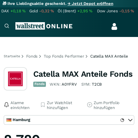
🎁 Ihre Lieblingsaktie geschenkt.
→ Jetzt Depot eröffnen
DAX
+0,18
%
Gold
-0,32
%
Öl (Brent)
+2,95
%
Dow Jones
-0,15
%
Fonds
Top Fonds Performer
Catella MAX Anteile
Startseite
Catella MAX Anteile Fonds
Fonds
WKN:
A0YFRV
SYM:
T2CB
Alarme
Zur Watchlist
Zum Portfolio
einrichten
hinzufügen
hinzufügen
Hamburg