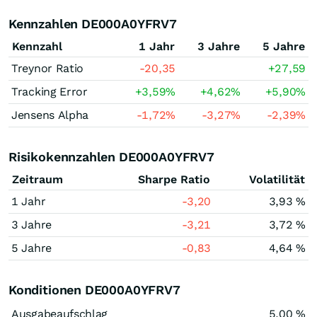
Kennzahlen DE000A0YFRV7
Kennzahl
1 Jahr
3 Jahre
5 Jahre
Treynor Ratio
-20,35
+27,59
Tracking Error
+3,59
%
+4,62
%
+5,90
%
Jensens Alpha
-1,72
%
-3,27
%
-2,39
%
Risikokennzahlen DE000A0YFRV7
Zeitraum
Sharpe Ratio
Volatilität
1 Jahr
-3,20
3,93 %
3 Jahre
-3,21
3,72 %
5 Jahre
-0,83
4,64 %
Konditionen DE000A0YFRV7
Ausgabeaufschlag
5,00 %