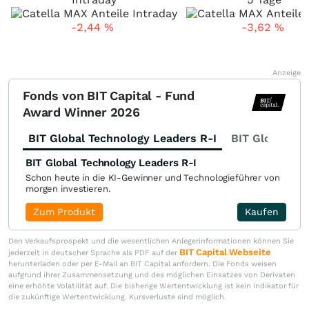
-2,44
%
-3,62
%
Anzeige
Fonds von BIT Capital - Fund
Award Winner 2026
BIT Global Technology Leaders R-I
BIT Global Fi
BIT Global Technology Leaders R-I
Schon heute in die KI-Gewinner und Technologieführer von
morgen investieren.
Zum Produkt
Kaufen
Den Verkaufsprospekt und die wesentlichen Anlegerinformationen können Sie
BIT Capital Webseite
jederzeit in deutscher Sprache als PDF auf der
herunterladen oder per E-Mail an BIT Capital anfordern. Die Fonds weisen
aufgrund ihrer Zusammensetzung und des möglichen Einsatzes von Derivaten
eine erhöhte Volatilität auf. Die bisherige Wertentwicklung ist kein Indikator für
die zukünftige Wertentwicklung. Kursverluste sind möglich.