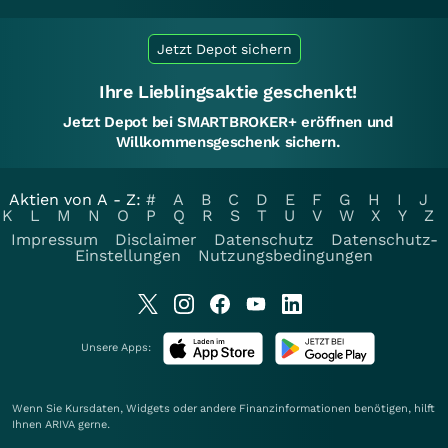
Jetzt Depot sichern
Ihre Lieblingsaktie geschenkt!
Jetzt Depot bei SMARTBROKER+ eröffnen und
Willkommensgeschenk sichern.
Aktien von A - Z:
#
A
B
C
D
E
F
G
H
I
J
K
L
M
N
O
P
Q
R
S
T
U
V
W
X
Y
Z
Impressum
Disclaimer
Datenschutz
Datenschutz-
Einstellungen
Nutzungsbedingungen
Unsere Apps:
Wenn Sie Kursdaten, Widgets oder andere Finanzinformationen benötigen, hilft
Ihnen
ARIVA
gerne.