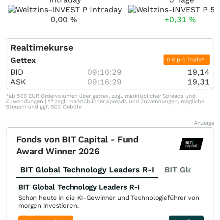
0,00
%
+0,31
%
Realtimekurse
Gettex
0 € pro Trade*
BID
09:16:29
19,14
ASK
09:16:29
19,31
*ab 500 EUR Ordervolumen über gettex, zzgl. marktüblicher Spreads und
Zuwendungen | ** zzgl. marktüblicher Spreads und Zuwendungen, mögliche
Steuern und ggf. SEC Gebühr
Anzeige
Fonds von BIT Capital - Fund
Award Winner 2026
BIT Global Technology Leaders R-I
BIT Global Fi
BIT Global Technology Leaders R-I
Schon heute in die KI-Gewinner und Technologieführer von
morgen investieren.