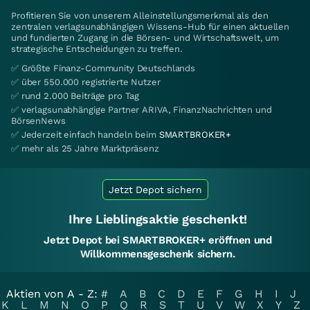
Profitieren Sie von unserem Alleinstellungsmerkmal als den
zentralen verlagsunabhängigen Wissens-Hub für einen aktuellen
und fundierten Zugang in die Börsen- und Wirtschaftswelt, um
strategische Entscheidungen zu treffen.
✅ Größte Finanz-Community Deutschlands
✅ über 550.000 registrierte Nutzer
✅ rund 2.000 Beiträge pro Tag
✅ verlagsunabhängige Partner ARIVA, FinanzNachrichten und
BörsenNews
✅ Jederzeit einfach handeln beim
SMARTBROKER+
✅ mehr als 25 Jahre Marktpräsenz
Jetzt Depot sichern
Ihre Lieblingsaktie geschenkt!
Jetzt Depot bei SMARTBROKER+ eröffnen und
Willkommensgeschenk sichern.
Aktien von A - Z:
#
A
B
C
D
E
F
G
H
I
J
K
L
M
N
O
P
Q
R
S
T
U
V
W
X
Y
Z