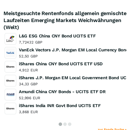
Meistgesuchte Rentenfonds allgemein gemischte
Laufzeiten Emerging Markets Weichwährungen
(Welt)
L&G ESG China CNY Bond UCITS ETF
7,72432
GBP
VanEck Vectors J.P. Morgan EM Local Currency Bond
52,50
GBP
iShares China CNY Bond UCITS ETF USD
4,912
EUR
iShares J.P. Morgan EM Local Government Bond UCI
34,33
GBP
Amundi China CNY Bonds - UCITS ETF DR
52,996
EUR
iShares India INR Govt Bond UCITS ETF
3,868
EUR
zur Fonds Suche »