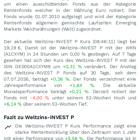
um einen ausschüttenden Fonds aus der Kategorie
Rentenfonds welcher in der Währung Euro notiert. Der
Fonds wurde 01.07.2010 aufgelegt und wird der Kategorie
Rentenfonds allgemein gemischte Laufzeiten Emerging
Markets Weichwährungen (Welt) zugeordnet.
Der aktuelle Weltzins-INVEST P Kurs (08:46:11) liegt bei
19,19
€
. Damit ist der Weltzins-INVEST P mit der WKN
(A1CXYM) in 24 Stunden um
0,00
%
gestiegen. Auf 7 Tage
gesehen hat sich der Kurs des Weltzins-INVEST P mit der
ISIN DE000A1CXYM9 um
+0,31
%
verändert. Der Anstieg
des Weltzins-INVEST P Fonds auf 30 Tage, seit dem
07.07.2026, beträgt
+0,26
%
. Der Fonds verzeichnet eine
Jahresperformance von
+1,64
%
. Die aktuelle
Monatsperformance beträgt
+0,21
%
. Derzeit notiert der
Fonds mit
-4,00
%
unter seinem 52-Wochen Hoch und
+6,14
%
über seinem 52-Wochen Tief.
Fazit zu Weltzins-INVEST P
Die Weltzins-INVEST P Kurs Performance zeigt eine
starke Wertentwicklung über den Zeitraum von 1 Jahr
mit einer Performance von
+5,56
%
. Die Performance ist in