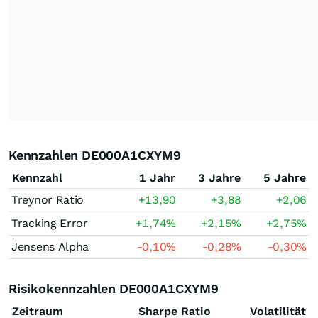
Kennzahlen DE000A1CXYM9
Kennzahl
1 Jahr
3 Jahre
5 Jahre
Treynor Ratio
+13,90
+3,88
+2,06
Tracking Error
+1,74
%
+2,15
%
+2,75
%
Jensens Alpha
-0,10
%
-0,28
%
-0,30
%
Risikokennzahlen DE000A1CXYM9
Zeitraum
Sharpe Ratio
Volatilität