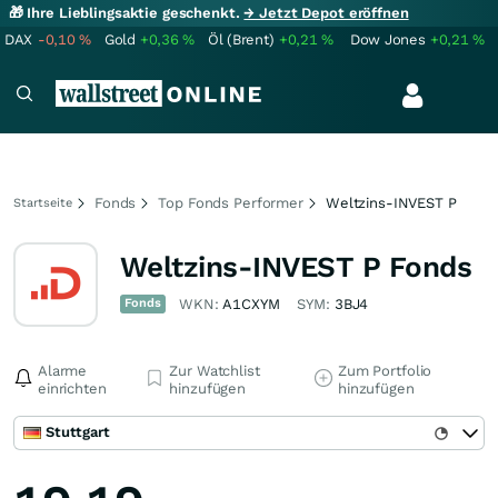
🎁 Ihre Lieblingsaktie geschenkt.
→ Jetzt Depot eröffnen
DAX
-0,10
%
Gold
+0,36
%
Öl (Brent)
+0,21
%
Dow Jones
+0,21
%
Fonds
Top Fonds Performer
Weltzins-INVEST P
Startseite
Weltzins-INVEST P Fonds
Fonds
WKN:
A1CXYM
SYM:
3BJ4
Alarme
Zur Watchlist
Zum Portfolio
einrichten
hinzufügen
hinzufügen
Stuttgart