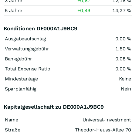
3 Jahre
+0,87
12,18 %
5 Jahre
+0,49
14,27 %
Konditionen DE000A1J9BC9
Ausgabeaufschlag
0,00 %
Verwaltungsgebühr
1,50 %
Bankgebühr
0,08 %
Total Expense Ratio
0,00 %
Mindestanlage
Keine
Sparplanfähig
Nein
Kapitalgesellschaft zu DE000A1J9BC9
Name
Universal-Investment
Straße
Theodor-Heuss-Allee 70