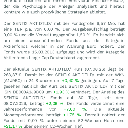
Verkäufe basieren auf einem Behavioral Finance-Ansatz,
der die Psychologie der Anleger analysiert und hieraus
konträre wie auch prozyklische Strategien ableitet.
Der SENTIX AKT.DTLD/ mit der Fondsgröße 6,57 Mio. hat
eine TER p.a. von 0,00 %. Der Ausgabeaufschlag beträgt
0,00 % und die Verwaltungsgebühr 1,50 %. Es handelt sich
um einen ausschüttenden Fonds aus der Kategorie
Aktienfonds welcher in der Währung Euro notiert. Der
Fonds wurde 15.03.2013 aufgelegt und wird der Kategorie
Aktienfonds Large Cap Deutschland zugeordnet.
Der aktuelle SENTIX AKT.DTLD/ Kurs (
07.08.26
) liegt bei
263,87
€
. Damit ist der SENTIX AKT.DTLD/ mit der WKN
(A1J9BC) in 24 Stunden um
+0,40
%
gestiegen. Auf 7 Tage
gesehen hat sich der Kurs des SENTIX AKT.DTLD/ mit der
ISIN DE000A1J9BC9 um
+1,93
%
verändert. Der Anstieg des
SENTIX AKT.DTLD/ Fonds auf 30 Tage, seit dem
09.07.2026, beträgt
+2,09
%
. Der Fonds verzeichnet eine
Jahresperformance von
+7,00
%
. Die aktuelle
Monatsperformance beträgt
+1,75
%
. Derzeit notiert der
Fonds mit
0,00
%
unter seinem 52-Wochen Hoch und
+21,17
%
über seinem 52-Wochen Tief.