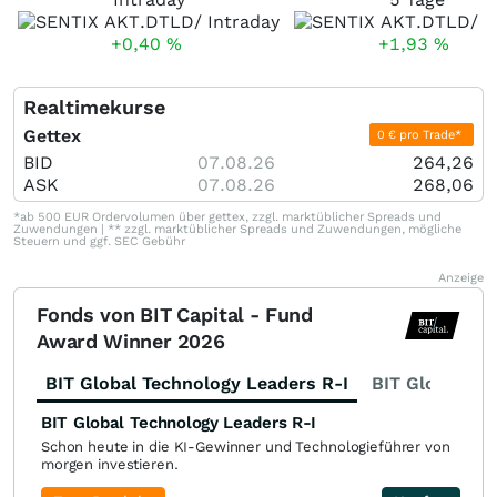
+0,40
%
+1,93
%
Realtimekurse
Gettex
0 € pro Trade*
BID
07.08.26
264,26
ASK
07.08.26
268,06
*ab 500 EUR Ordervolumen über gettex, zzgl. marktüblicher Spreads und
Zuwendungen | ** zzgl. marktüblicher Spreads und Zuwendungen, mögliche
Steuern und ggf. SEC Gebühr
Anzeige
Fonds von BIT Capital - Fund
Award Winner 2026
BIT Global Technology Leaders R-I
BIT Global Fi
BIT Global Technology Leaders R-I
Schon heute in die KI-Gewinner und Technologieführer von
morgen investieren.