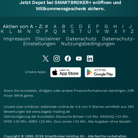
Jetzt Depot bei SMARTBROKER+ eröffnen und
Willkommensgeschenk sichern.
Aktien von A - Z:
#
A
B
C
D
E
F
G
H
I
J
K
L
M
N
O
P
Q
R
S
T
U
V
W
X
Y
Z
Impressum
Disclaimer
Datenschutz
Datenschutz-
Einstellungen
Nutzungsbedingungen
Unsere Apps:
Wenn Sie Kursdaten, Widgets oder andere Finanzinformationen benötigen, hilft
Ihnen
ARIVA
gerne.
Unsere User schätzen wallstreet-online.de: 4.8 von 5 Sternen ermittelt aus 285
Bewertungen bei www.kagels-trading.de
Zeitverzögerung der Kursdaten: Deutsche Börsen +15 Min. NASDAQ +15 Min.
NYSE +20 Min. AMEX +20 Min. Dow Jones +15 Min. Alle Angaben ohne Gewähr.
Copyright © 1998-2026 Smartbroker Holding AG - Alle Rechte vorbehalten.