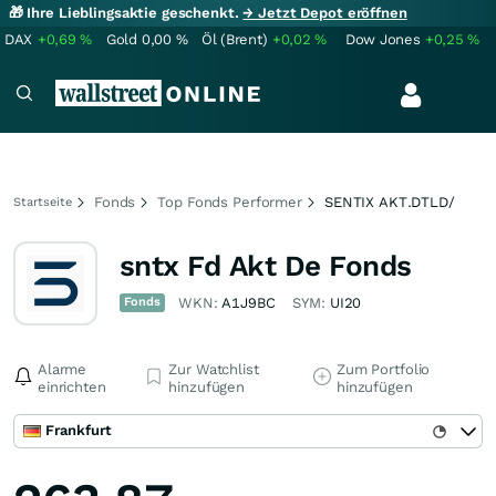
🎁 Ihre Lieblingsaktie geschenkt.
→ Jetzt Depot eröffnen
DAX
+0,69
%
Gold
0,00
%
Öl (Brent)
+0,02
%
Dow Jones
+0,25
%
Fonds
Top Fonds Performer
SENTIX AKT.DTLD/
Startseite
sntx Fd Akt De Fonds
Fonds
WKN:
A1J9BC
SYM:
UI20
Alarme
Zur Watchlist
Zum Portfolio
einrichten
hinzufügen
hinzufügen
Frankfurt