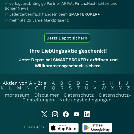
✅ verlagsunabhängige Partner ARIVA, FinanzNachrichten und
BörsenNews
✅ Jederzeit einfach handeln beim
SMARTBROKER+
✅ mehr als 25 Jahre Marktpräsenz
Jetzt Depot sichern
Ihre Lieblingsaktie geschenkt!
Jetzt Depot bei SMARTBROKER+ eröffnen und
Willkommensgeschenk sichern.
Aktien von A - Z:
#
A
B
C
D
E
F
G
H
I
J
K
L
M
N
O
P
Q
R
S
T
U
V
W
X
Y
Z
Impressum
Disclaimer
Datenschutz
Datenschutz-
Einstellungen
Nutzungsbedingungen
Unsere Apps: