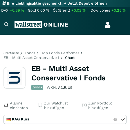
🎁 Ihre Lieblingsaktie geschenkt.
→ Jetzt Depot eröffnen
DAX
+0,69
%
Gold
0,00
%
Öl (Brent)
+0,02
%
Dow Jones
+0,25
%
Fonds
Top Fonds Performer
Startseite
EB - Multi Asset Conservative I
Chart
EB - Multi Asset
Conservative I Fonds
Fonds
WKN:
A1JUU9
Alarme
Zur Watchlist
Zum Portfolio
einrichten
hinzufügen
hinzufügen
KAG Kurs