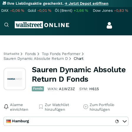
🎁 Ihre Lieblingsaktie geschenkt.
→ Jetzt Depot eröffnen
DAX
-0,06
%
Gold
-0,01
%
Öl (Brent)
+3,66
%
Dow Jones
-0,83
%
Fonds
Top Fonds Performer
Startseite
Sauren Dynamic Absolute Return D
Chart
Sauren Dynamic Absolute
Return D Fonds
Fonds
WKN:
A1WZ3Z
SYM:
H615
Alarme
Zur Watchlist
Zum Portfolio
einrichten
hinzufügen
hinzufügen
Hamburg