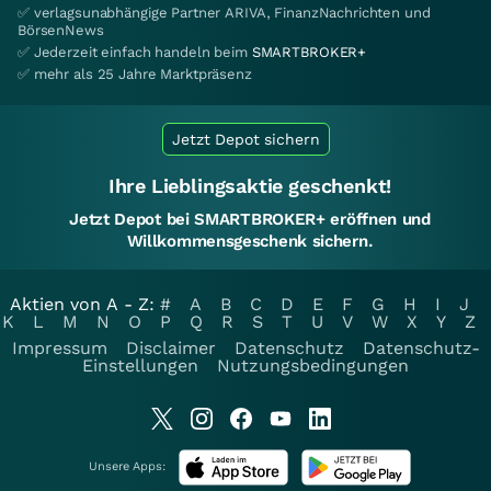
✅ verlagsunabhängige Partner ARIVA, FinanzNachrichten und
BörsenNews
✅ Jederzeit einfach handeln beim
SMARTBROKER+
✅ mehr als 25 Jahre Marktpräsenz
Jetzt Depot sichern
Ihre Lieblingsaktie geschenkt!
Jetzt Depot bei SMARTBROKER+ eröffnen und
Willkommensgeschenk sichern.
Aktien von A - Z:
#
A
B
C
D
E
F
G
H
I
J
K
L
M
N
O
P
Q
R
S
T
U
V
W
X
Y
Z
Impressum
Disclaimer
Datenschutz
Datenschutz-
Einstellungen
Nutzungsbedingungen
Unsere Apps: