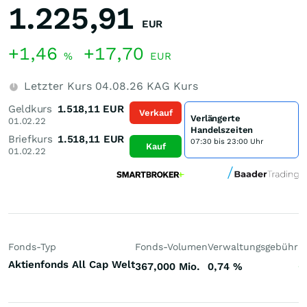
1.225,91
EUR
+1,46
+17,70
%
EUR
Letzter Kurs
04.08.26
KAG Kurs
Geldkurs
1.518,11
EUR
Verkauf
Verlängerte
01.02.22
Handelszeiten
Briefkurs
1.518,11
EUR
07:30 bis 23:00 Uhr
Kauf
01.02.22
Fonds-Typ
Fonds-Volumen
Verwaltungsgebühr
P
Aktienfonds All Cap Welt
367,000 Mio.
0,74
%
+