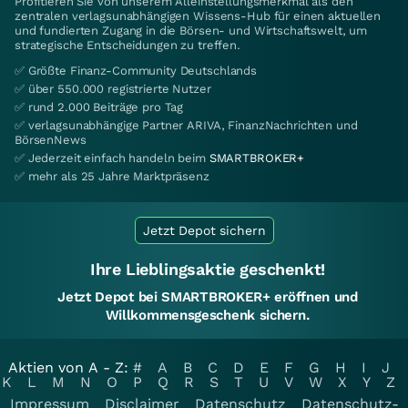
Profitieren Sie von unserem Alleinstellungsmerkmal als den
zentralen verlagsunabhängigen Wissens-Hub für einen aktuellen
und fundierten Zugang in die Börsen- und Wirtschaftswelt, um
strategische Entscheidungen zu treffen.
✅ Größte Finanz-Community Deutschlands
✅ über 550.000 registrierte Nutzer
✅ rund 2.000 Beiträge pro Tag
✅ verlagsunabhängige Partner ARIVA, FinanzNachrichten und
BörsenNews
✅ Jederzeit einfach handeln beim
SMARTBROKER+
✅ mehr als 25 Jahre Marktpräsenz
Jetzt Depot sichern
Ihre Lieblingsaktie geschenkt!
Jetzt Depot bei SMARTBROKER+ eröffnen und
Willkommensgeschenk sichern.
Aktien von A - Z:
#
A
B
C
D
E
F
G
H
I
J
K
L
M
N
O
P
Q
R
S
T
U
V
W
X
Y
Z
Impressum
Disclaimer
Datenschutz
Datenschutz-