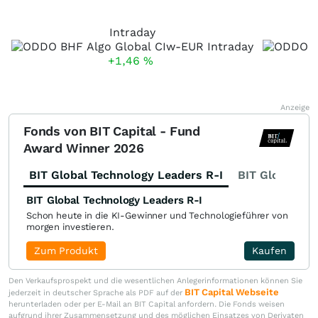
Intraday
+1,46
%
Anzeige
Fonds von BIT Capital - Fund
Award Winner 2026
BIT Global Technology Leaders R-I
BIT Global Fi
BIT Global Technology Leaders R-I
Schon heute in die KI-Gewinner und Technologieführer von
morgen investieren.
Zum Produkt
Kaufen
Den Verkaufsprospekt und die wesentlichen Anlegerinformationen können Sie
BIT Capital Webseite
jederzeit in deutscher Sprache als PDF auf der
herunterladen oder per E-Mail an BIT Capital anfordern. Die Fonds weisen
aufgrund ihrer Zusammensetzung und des möglichen Einsatzes von Derivaten