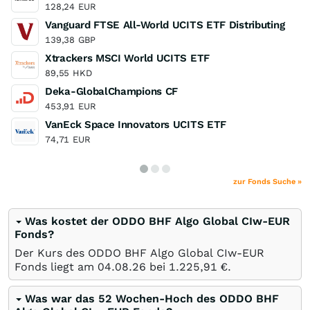
128,24
EUR
Vanguard FTSE All-World UCITS ETF Distributing
139,38
GBP
Xtrackers MSCI World UCITS ETF
89,55
HKD
Deka-GlobalChampions CF
453,91
EUR
VanEck Space Innovators UCITS ETF
74,71
EUR
zur Fonds Suche »
Was kostet der ODDO BHF Algo Global CIw-EUR
Fonds?
Der Kurs des ODDO BHF Algo Global CIw-EUR
Fonds liegt am
04.08.26
bei 1.225,91
€
.
Was war das 52 Wochen-Hoch des ODDO BHF