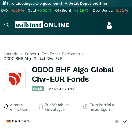
🎁 Ihre Lieblingsaktie geschenkt.
→ Jetzt Depot eröffnen
DAX
-0,09
%
Gold
+0,02
%
Öl (Brent)
+5,15
%
Dow Jones
-0,92
%
Fonds
Top Fonds Performer
Startseite
ODDO BHF Algo Global CIw-EUR
ODDO BHF Algo Global
CIw-EUR Fonds
Fonds
WKN:
A1XDYM
Alarme
Zur Watchlist
Zum Portfolio
einrichten
hinzufügen
hinzufügen
KAG Kurs