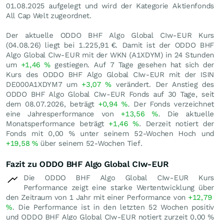
01.08.2025 aufgelegt und wird der Kategorie Aktienfonds
All Cap Welt zugeordnet.
Der aktuelle ODDO BHF Algo Global CIw-EUR Kurs
(
04.08.26
) liegt bei 1.225,91
€
. Damit ist der ODDO BHF
Algo Global CIw-EUR mit der WKN (A1XDYM) in 24 Stunden
um
+1,46
%
gestiegen. Auf 7 Tage gesehen hat sich der
Kurs des ODDO BHF Algo Global CIw-EUR mit der ISIN
DE000A1XDYM7 um
+3,07
%
verändert. Der Anstieg des
ODDO BHF Algo Global CIw-EUR Fonds auf 30 Tage, seit
dem 08.07.2026, beträgt
+0,94
%
. Der Fonds verzeichnet
eine Jahresperformance von
+13,56
%
. Die aktuelle
Monatsperformance beträgt
+1,46
%
. Derzeit notiert der
Fonds mit
0,00
%
unter seinem 52-Wochen Hoch und
+19,58
%
über seinem 52-Wochen Tief.
Fazit zu ODDO BHF Algo Global CIw-EUR
Die ODDO BHF Algo Global CIw-EUR Kurs
Performance zeigt eine starke Wertentwicklung über
den Zeitraum von 1 Jahr mit einer Performance von
+12,79
%
. Die Performance ist in den letzten 52 Wochen positiv
und ODDO BHF Algo Global CIw-EUR notiert zurzeit
0,00
%