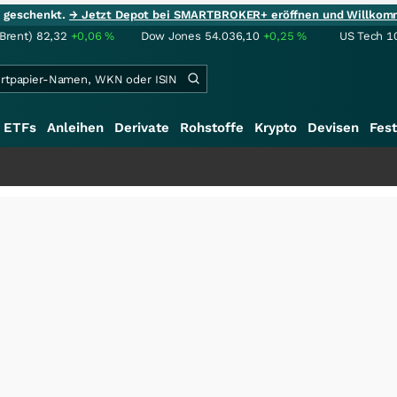
ie geschenkt.
→ Jetzt Depot bei SMARTBROKER+ eröffnen und Willkom
(Brent)
82,32
+0,06
%
Dow Jones
54.036,10
+0,25
%
US Tech 1
ETFs
Anleihen
Derivate
Rohstoffe
Krypto
Devisen
Fest