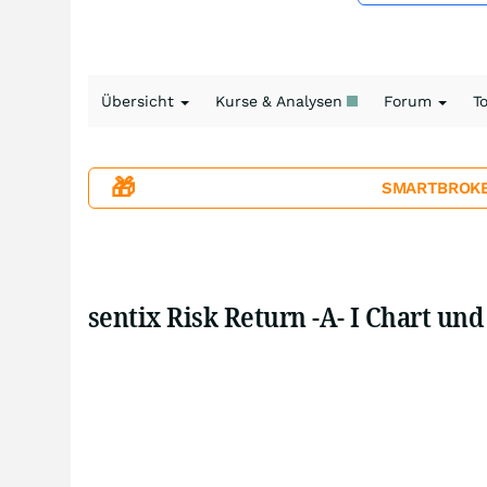
Übersicht
Kurse & Analysen
Forum
T
🎁
SMARTBROKER+
sentix Risk Return -A- I Chart un