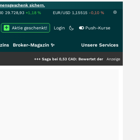
mensgeschenk sichern.
00
29.728,93
+1,18
%
EUR/USD
1,15515
-0,10
%
Aktie geschenkt!
Login
Push-Kurse
zins
Broker-Magazin ✨
Unsere Services
+++
Saga bei 0,53 CAD: Bewertet der Markt noch immer nur die H
Anzeige