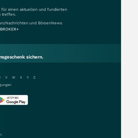
für einen aktuellen und fundierten
 treffen.
nanzNachrichten und BörsenNews
BROKER+
sgeschenk sichern.
U
V
W
X
Y
Z
gungen
r.