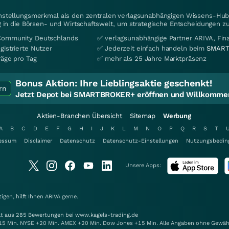
instellungsmerkmal als den zentralen verlagsunabhängigen Wissens-Hub 
 in die Börsen- und Wirtschaftswelt, um strategische Entscheidungen zu
Community Deutschlands
✅ verlagsunabhängige Partner ARIVA, Fi
gistrierte Nutzer
✅ Jederzeit einfach handeln beim
SMART
räge pro Tag
✅ mehr als 25 Jahre Marktpräsenz
Bonus Aktion:
Ihre Lieblingsaktie geschenkt!
rn
Jetzt Depot bei SMARTBROKER+ eröffnen und Willkommen
Aktien-Branchen Übersicht
Sitemap
Werbung
A
B
C
D
E
F
G
H
I
J
K
L
M
N
O
P
Q
R
S
T
essum
Disclaimer
Datenschutz
Datenschutz-Einstellungen
Nutzungsbedin
Unsere Apps:
gen, hilft Ihnen
ARIVA
gerne.
elt aus 285 Bewertungen bei www.kagels-trading.de
15 Min. NYSE +20 Min. AMEX +20 Min. Dow Jones +15 Min. Alle Angaben ohne Gewäh