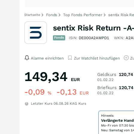
Fonds
Top Fonds Performer
sentix Risk Re
Startseite
sentix Risk Return -A
Fonds
ISIN:
DE000A2AMPD1
WKN:
A2A
Alarme einrichten
Zur Watchlist hinzufügen
Zu
149,34
Geldkurs
120,74
EUR
01.02.22
Briefkurs
120,74
-0,09
-0,13
%
EUR
01.02.22
Letzter Kurs
06.08.26
KAG Kurs
Hinweis
Verlängerte Hand
Mo-Fr von
07:30 bi
Neu: Samstag von 14