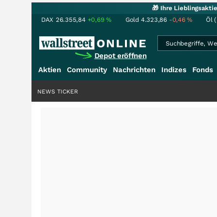
🎁 Ihre Lieblingsakt
DAX
26.355,84
+0,69
%
Gold
4.323,86
-0,46
%
Öl 
Depot eröffnen
Aktien
Community
Nachrichten
Indizes
Fonds
NEWS TICKER