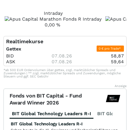
Intraday
0,00
%
Realtimekurse
Gettex
0 € pro Trade*
BID
07.08.26
58,87
ASK
07.08.26
59,64
*ab 500 EUR Ordervolumen über gettex, zzgl. marktüblicher Spreads und
Zuwendungen | ** zzgl. marktüblicher Spreads und Zuwendungen, mögliche
Steuern und ggf. SEC Gebühr
Anzeige
Fonds von BIT Capital - Fund
Award Winner 2026
BIT Global Technology Leaders R-I
BIT Global Fi
BIT Global Technology Leaders R-I