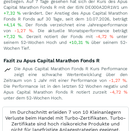
gestiegen. Auf 7 Tage gesehen hat sich der Kurs des Apus
Capital Marathon Fonds R mit der ISIN DE000A2DR1W1 um
+7,32
%
verändert. Der Anstieg des Apus Capital Marathon
Fonds R Fonds auf 30 Tage, seit dem 10.07.2026, beträgt
+4,14
%
. Der Fonds verzeichnet eine Jahresperformance
von
-1,27
%
. Die aktuelle Monatsperformance beträgt
+7,32
%
. Derzeit notiert der Fonds mit
-4,72
%
unter
seinem 52-Wochen Hoch und
+10,31
%
über seinem 52-
Wochen Tief.
Fazit zu Apus Capital Marathon Fonds R
Die Apus Capital Marathon Fonds R Kurs Performance
zeigt eine schwache Wertentwicklung über den
Zeitraum von 1 Jahr mit einer Performance von
-1,27
%
.
Die Performance ist in den letzten 52 Wochen negativ und
Apus Capital Marathon Fonds R notiert zurzeit
-4,72
%
unter dem 52-Wochen Hoch.
Im Durchschnitt erleiden 7 von 10 Kleinanlegern
Verluste beim Handel mit Turbo-Zertifikaten. Turbo-
Zertifikate sind hoch risikoreiche Produkte und
nicht für langfristige Anlagestrategien geeignet.