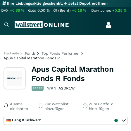
🎁 Ihre Lieblingsaktie geschenkt.
→ Jetzt Depot eröffnen
DAX
+0,69
%
Gold
0,00
%
Öl (Brent)
+0,18
%
Dow Jones
+0,25
%
Fonds
Top Fonds Performer
Startseite
Apus Capital Marathon Fonds R
Apus Capital Marathon
Fonds R Fonds
Fonds
WKN:
A2DR1W
Alarme
Zur Watchlist
Zum Portfolio
einrichten
hinzufügen
hinzufügen
Lang & Schwarz