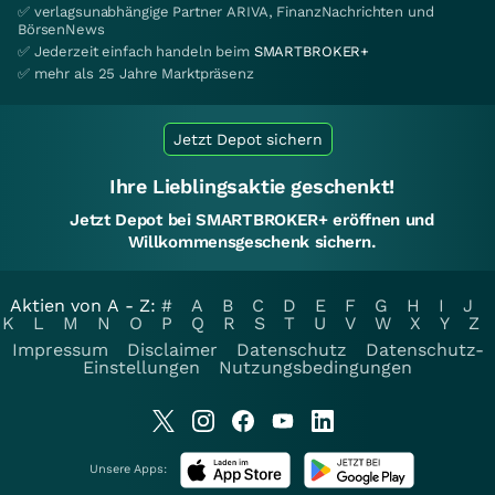
✅ verlagsunabhängige Partner ARIVA, FinanzNachrichten und
BörsenNews
✅ Jederzeit einfach handeln beim
SMARTBROKER+
✅ mehr als 25 Jahre Marktpräsenz
Jetzt Depot sichern
Ihre Lieblingsaktie geschenkt!
Jetzt Depot bei SMARTBROKER+ eröffnen und
Willkommensgeschenk sichern.
Aktien von A - Z:
#
A
B
C
D
E
F
G
H
I
J
K
L
M
N
O
P
Q
R
S
T
U
V
W
X
Y
Z
Impressum
Disclaimer
Datenschutz
Datenschutz-
Einstellungen
Nutzungsbedingungen
Unsere Apps: