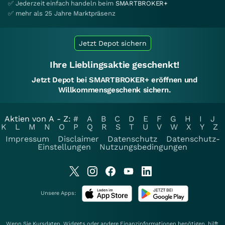
✅ Jederzeit einfach handeln beim
SMARTBROKER+
✅ mehr als 25 Jahre Marktpräsenz
Jetzt Depot sichern
Ihre Lieblingsaktie geschenkt!
Jetzt Depot bei SMARTBROKER+ eröffnen und
Willkommensgeschenk sichern.
Aktien von A - Z:
#
A
B
C
D
E
F
G
H
I
J
K
L
M
N
O
P
Q
R
S
T
U
V
W
X
Y
Z
Impressum
Disclaimer
Datenschutz
Datenschutz-
Einstellungen
Nutzungsbedingungen
Unsere Apps:
Wenn Sie Kursdaten, Widgets oder andere Finanzinformationen benötigen, hilft