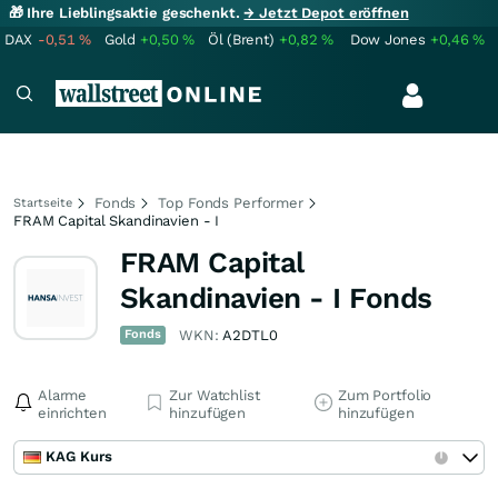
🎁 Ihre Lieblingsaktie geschenkt.
→ Jetzt Depot eröffnen
DAX
-0,51
%
Gold
+0,50
%
Öl (Brent)
+0,82
%
Dow Jones
+0,46
%
Fonds
Top Fonds Performer
Startseite
FRAM Capital Skandinavien - I
FRAM Capital
Skandinavien - I Fonds
Fonds
WKN:
A2DTL0
Alarme
Zur Watchlist
Zum Portfolio
einrichten
hinzufügen
hinzufügen
KAG Kurs