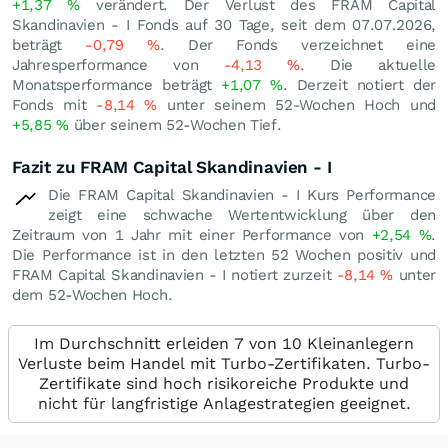
+1,37
%
verändert. Der Verlust des FRAM Capital
Skandinavien - I Fonds auf 30 Tage, seit dem 07.07.2026,
beträgt
-0,79
%
. Der Fonds verzeichnet eine
Jahresperformance von
-4,13
%
. Die aktuelle
Monatsperformance beträgt
+1,07
%
. Derzeit notiert der
Fonds mit
-8,14
%
unter seinem 52-Wochen Hoch und
+5,85
%
über seinem 52-Wochen Tief.
Fazit zu FRAM Capital Skandinavien - I
Die FRAM Capital Skandinavien - I Kurs Performance
zeigt eine schwache Wertentwicklung über den
Zeitraum von 1 Jahr mit einer Performance von
+2,54
%
.
Die Performance ist in den letzten 52 Wochen positiv und
FRAM Capital Skandinavien - I notiert zurzeit
-8,14
%
unter
dem 52-Wochen Hoch.
Im Durchschnitt erleiden 7 von 10 Kleinanlegern
Verluste beim Handel mit Turbo-Zertifikaten. Turbo-
Zertifikate sind hoch risikoreiche Produkte und
nicht für langfristige Anlagestrategien geeignet.