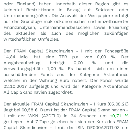
oder Finnland) haben. Innerhalb dieser Region gibt es
keinerlei Restriktionen in Bezug auf Sektoren oder
Unternehmensgrößen. Die Auswahl der Wertpapiere erfolgt
auf der Grundlage makroökonomischer und einzelbasierter
Finanzanalysen, Unternehmensbesuchen sowie Eruierung
des aktuellen als auch des möglichen zukünftigen
wirtschaftlichen Umfeldes.
Der FRAM Capital Skandinavien - I mit der Fondsgröße
14,84 Mio. hat eine TER p.a. von 0,00 %. Der
Ausgabeaufschlag beträgt 0,00 % und die
Verwaltungsgebühr 1,00 %. Es handelt sich um einen
ausschüttenden Fonds aus der Kategorie Aktienfonds
welcher in der Währung Euro notiert. Der Fonds wurde
02.10.2017 aufgelegt und wird der Kategorie Aktienfonds
All Cap Skandinavien zugeordnet.
Der aktuelle FRAM Capital Skandinavien - I Kurs (
05.08.26
)
liegt bei 60,58
€
. Damit ist der FRAM Capital Skandinavien -
I mit der WKN (A2DTL0) in 24 Stunden um
+0,71
%
gestiegen. Auf 7 Tage gesehen hat sich der Kurs des FRAM
Capital Skandinavien - I mit der ISIN DE000A2DTL03 um