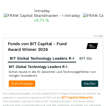
Intraday
+0,71
%
Anzeige
Fonds von BIT Capital - Fund
Award Winner 2026
BIT Global Technology Leaders R-I
BIT Global Fi
BIT Global Technology Leaders R-I
Schon heute in die KI-Gewinner und Technologieführer von
morgen investieren.
Zum Produkt
Kaufen
Den Verkaufsprospekt und die wesentlichen Anlegerinformationen können Sie
BIT Capital Webseite
jederzeit in deutscher Sprache als PDF auf der
herunterladen oder per E-Mail an BIT Capital anfordern. Die Fonds weisen
aufgrund ihrer Zusammensetzung und des möglichen Einsatzes von Derivaten