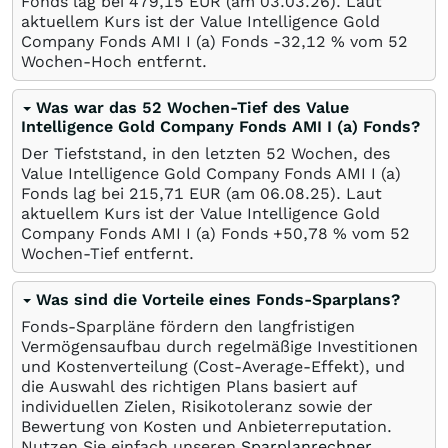
Fonds lag bei 479,15
EUR
(am
03.03.26
). Laut
aktuellem Kurs ist der Value Intelligence Gold
Company Fonds AMI I (a) Fonds -32,12
%
vom 52
Wochen-Hoch entfernt.
Was war das 52 Wochen-Tief des Value
Intelligence Gold Company Fonds AMI I (a) Fonds?
Der Tiefststand, in den letzten 52 Wochen, des
Value Intelligence Gold Company Fonds AMI I (a)
Fonds lag bei 215,71
EUR
(am
06.08.25
). Laut
aktuellem Kurs ist der Value Intelligence Gold
Company Fonds AMI I (a) Fonds +50,78
%
vom 52
Wochen-Tief entfernt.
Was sind die Vorteile eines Fonds-Sparplans?
Fonds-Sparpläne fördern den langfristigen
Vermögensaufbau durch regelmäßige Investitionen
und Kostenverteilung (Cost-Average-Effekt), und
die Auswahl des richtigen Plans basiert auf
individuellen Zielen, Risikotoleranz sowie der
Bewertung von Kosten und Anbieterreputation.
Nutzen Sie einfach unseren
Sparplanrechner
.