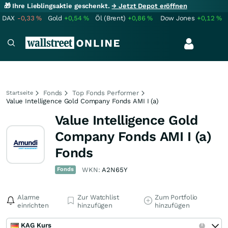
🎁 Ihre Lieblingsaktie geschenkt.
→ Jetzt Depot eröffnen
DAX
-0,33
%
Gold
+0,54
%
Öl (Brent)
+0,86
%
Dow Jones
+0,12
%
Fonds
Top Fonds Performer
Startseite
Value Intelligence Gold Company Fonds AMI I (a)
Value Intelligence Gold
Company Fonds AMI I (a)
Fonds
Fonds
WKN:
A2N65Y
Alarme
Zur Watchlist
Zum Portfolio
einrichten
hinzufügen
hinzufügen
KAG Kurs