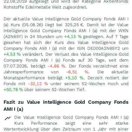
22.08.2019 aufgelegt und wird der Kategorie Aktienfonds
Rohstoffe Edelmetalle Welt zugeordnet.
Der aktuelle Value Intelligence Gold Company Fonds AMI I
(a) Kurs (
05.08.26
) liegt bei 325,25
€
. Damit ist der Value
Intelligence Gold Company Fonds AMI I (a) mit der WKN
(A2N65Y) in 24 Stunden um
+4,15
%
gestiegen. Auf 7 Tage
gesehen hat sich der Kurs des Value Intelligence Gold
Company Fonds AMI I (a) mit der ISIN DE000A2N65Y2 um
+4,53
%
verändert. Der Verlust des Value Intelligence Gold
Company Fonds AMI I (a) Fonds auf 30 Tage, seit dem
07.07.2026, beträgt
-4,66
%
. Der Fonds verzeichnet eine
Jahresperformance von
-6,51
%
. Die aktuelle
Monatsperformance beträgt
+5,10
%
. Derzeit notiert der
Fonds mit
-32,12
%
unter seinem 52-Wochen Hoch und
+50,78
%
über seinem 52-Wochen Tief.
Fazit zu Value Intelligence Gold Company Fonds
AMI I (a)
Die Value Intelligence Gold Company Fonds AMI I (a)
Kurs Performance zeigt eine sehr starke
Wertentwicklung über den Zeitraum von 1 Jahr mit einer