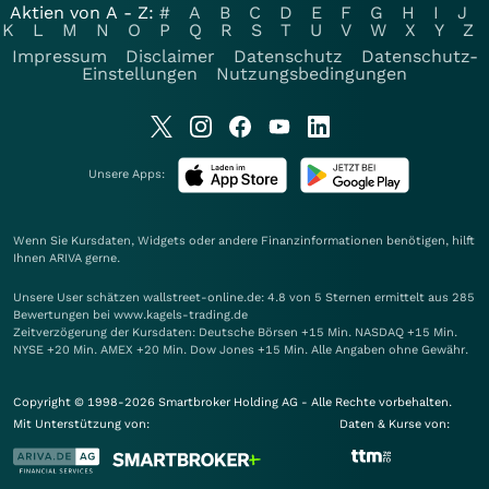
Aktien von A - Z:
#
A
B
C
D
E
F
G
H
I
J
K
L
M
N
O
P
Q
R
S
T
U
V
W
X
Y
Z
Impressum
Disclaimer
Datenschutz
Datenschutz-
Einstellungen
Nutzungsbedingungen
Unsere Apps:
Wenn Sie Kursdaten, Widgets oder andere Finanzinformationen benötigen, hilft
Ihnen
ARIVA
gerne.
Unsere User schätzen wallstreet-online.de: 4.8 von 5 Sternen ermittelt aus 285
Bewertungen bei www.kagels-trading.de
Zeitverzögerung der Kursdaten: Deutsche Börsen +15 Min. NASDAQ +15 Min.
NYSE +20 Min. AMEX +20 Min. Dow Jones +15 Min. Alle Angaben ohne Gewähr.
Copyright © 1998-2026 Smartbroker Holding AG - Alle Rechte vorbehalten.
Mit Unterstützung von:
Daten & Kurse von: