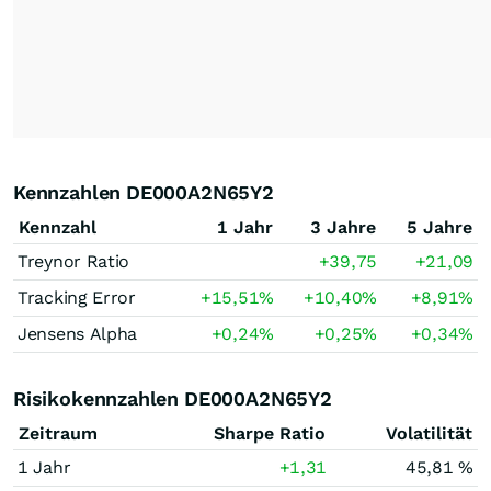
Kennzahlen DE000A2N65Y2
Kennzahl
1 Jahr
3 Jahre
5 Jahre
Treynor Ratio
+39,75
+21,09
Tracking Error
+15,51
%
+10,40
%
+8,91
%
Jensens Alpha
+0,24
%
+0,25
%
+0,34
%
Risikokennzahlen DE000A2N65Y2
Zeitraum
Sharpe Ratio
Volatilität
1 Jahr
+1,31
45,81 %