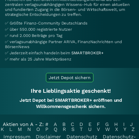
zentralen verlagsunabhängigen Wissens-Hub für einen aktuellen
und fundierten Zugang in die Börsen- und Wirtschaftswelt, um
strategische Entscheidungen zu treffen.
✅ Größte Finanz-Community Deutschlands
✅ über 550.000 registrierte Nutzer
✅ rund 2.000 Beiträge pro Tag
✅ verlagsunabhängige Partner ARIVA, FinanzNachrichten und
BörsenNews
✅ Jederzeit einfach handeln beim
SMARTBROKER+
✅ mehr als 25 Jahre Marktpräsenz
Jetzt Depot sichern
Ihre Lieblingsaktie geschenkt!
Jetzt Depot bei SMARTBROKER+ eröffnen und
Willkommensgeschenk sichern.
Aktien von A - Z:
#
A
B
C
D
E
F
G
H
I
J
K
L
M
N
O
P
Q
R
S
T
U
V
W
X
Y
Z
Impressum
Disclaimer
Datenschutz
Datenschutz-