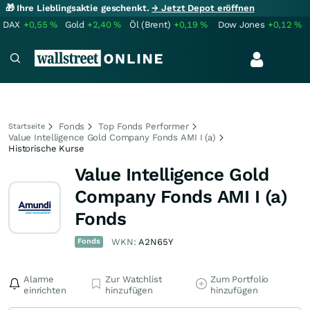
🎁 Ihre Lieblingsaktie geschenkt.
→ Jetzt Depot eröffnen
DAX
+0,55
%
Gold
+2,40
%
Öl (Brent)
+0,19
%
Dow Jones
+0,12
%
Fonds
Top Fonds Performer
Startseite
Value Intelligence Gold Company Fonds AMI I (a)
Historische Kurse
Value Intelligence Gold
Company Fonds AMI I (a)
Fonds
Fonds
WKN:
A2N65Y
Alarme
Zur Watchlist
Zum Portfolio
einrichten
hinzufügen
hinzufügen