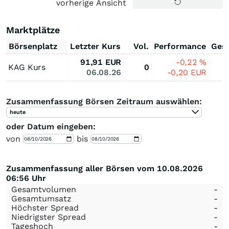
vorherige Ansicht
Marktplätze
Börsenplatz
Letzter Kurs
Vol.
Performance
Ges
91,91
EUR
-0,22
%
KAG Kurs
0
06.08.26
-0,20
EUR
Zusammenfassung Börsen Zeitraum auswählen:
heute
oder Datum eingeben:
von
bis
Zusammenfassung aller Börsen vom 10.08.2026
06:56 Uhr
Gesamtvolumen
-
Gesamtumsatz
-
Höchster Spread
-
Niedrigster Spread
-
Tageshoch
-