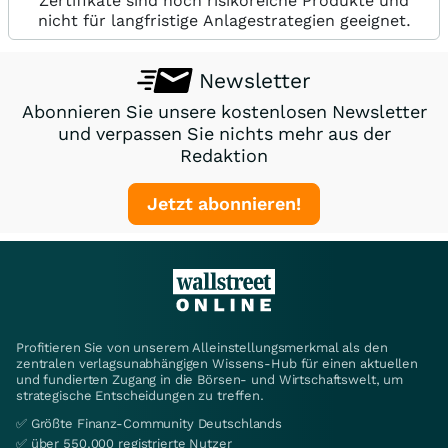
Zertifikate sind hoch risikoreiche Produkte und
nicht für langfristige Anlagestrategien geeignet.
Newsletter
Abonnieren Sie unsere kostenlosen Newsletter
und verpassen Sie nichts mehr aus der
Redaktion
Jetzt abonnieren!
Profitieren Sie von unserem Alleinstellungsmerkmal als den
zentralen verlagsunabhängigen Wissens-Hub für einen aktuellen
und fundierten Zugang in die Börsen- und Wirtschaftswelt, um
strategische Entscheidungen zu treffen.
✅ Größte Finanz-Community Deutschlands
✅ über 550.000 registrierte Nutzer