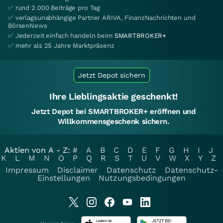
✅ rund 2.000 Beiträge pro Tag
✅ verlagsunabhängige Partner ARIVA, FinanzNachrichten und
BörsenNews
✅ Jederzeit einfach handeln beim
SMARTBROKER+
✅ mehr als 25 Jahre Marktpräsenz
Jetzt Depot sichern
Ihre Lieblingsaktie geschenkt!
Jetzt Depot bei SMARTBROKER+ eröffnen und
Willkommensgeschenk sichern.
Aktien von A - Z:
#
A
B
C
D
E
F
G
H
I
J
K
L
M
N
O
P
Q
R
S
T
U
V
W
X
Y
Z
Impressum
Disclaimer
Datenschutz
Datenschutz-
Einstellungen
Nutzungsbedingungen