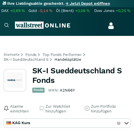
🎁 Ihre Lieblingsaktie geschenkt.
→ Jetzt Depot eröffnen
DAX
+0,69
%
Gold
-0,14
%
Öl (Brent)
+0,06
%
Dow Jones
+0,25
%
Fonds
Top Fonds Performer
Startseite
SK-I Sueddeutschland S
Handelsplätze
SK-I Sueddeutschland S
Fonds
Fonds
WKN:
A2N66Y
Alarme
Zur Watchlist
Zum Portfolio
einrichten
hinzufügen
hinzufügen
KAG Kurs