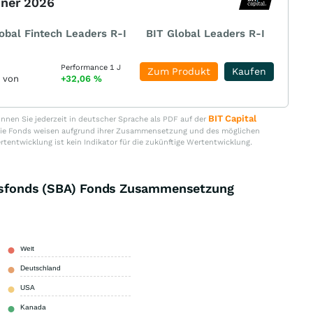
nner 2026
obal Fintech Leaders R-I
BIT Global Leaders R-I
Performance 1 J
Zum Produkt
Kaufen
r von
+32,06
%
BIT Capital
nen Sie jederzeit in deutscher Sprache als PDF auf der
. Die Fonds weisen aufgrund ihrer Zusammensetzung und des möglichen
ertentwicklung ist kein Indikator für die zukünftige Wertentwicklung.
ungsfonds (SBA) Fonds Zusammensetzung
Welt
26,00 %
Deutschland
19,80 %
USA
12,60 %
Kanada
7,70 %