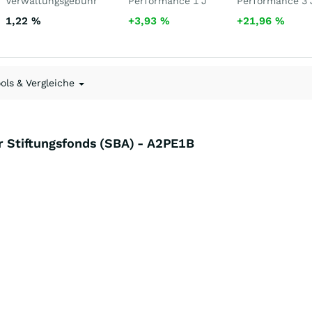
Verwaltungsgebühr
Performance 1 J
Performance 3 
1,22
%
+3,93
%
+21,96
%
ools & Vergleiche
er Stiftungsfonds (SBA) - A2PE1B