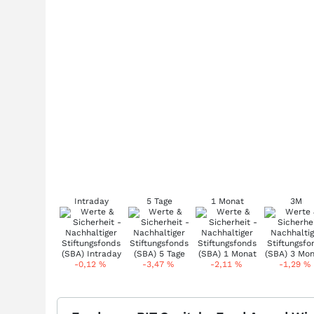
Intraday
5 Tage
1 Monat
3M
-0,12
%
-3,47
%
-2,11
%
-1,29
%