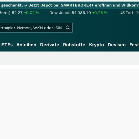
ie geschenkt.
→ Jetzt Depot bei SMARTBROKER+ eröffnen und Willkom
Brent)
82,27
+0,02
%
Dow Jones
54.036,10
+0,25
%
US Tech 1
ETFs
Anleihen
Derivate
Rohstoffe
Krypto
Devisen
Fest