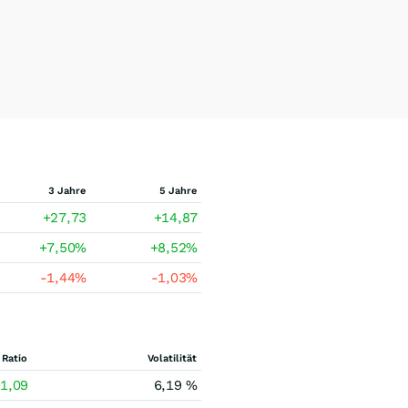
3 Jahre
5 Jahre
+27,73
+14,87
+7,50
%
+8,52
%
-1,44
%
-1,03
%
 Ratio
Volatilität
1,09
6,19 %