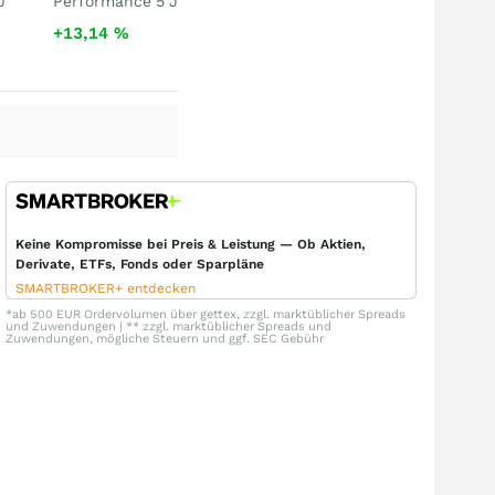
J
Performance 5 J
+13,14
%
Keine Kompromisse bei Preis & Leistung — Ob Aktien,
Derivate, ETFs, Fonds oder Sparpläne
SMARTBROKER+ entdecken
*ab 500 EUR Ordervolumen über gettex, zzgl. marktüblicher Spreads
und Zuwendungen | ** zzgl. marktüblicher Spreads und
Zuwendungen, mögliche Steuern und ggf. SEC Gebühr