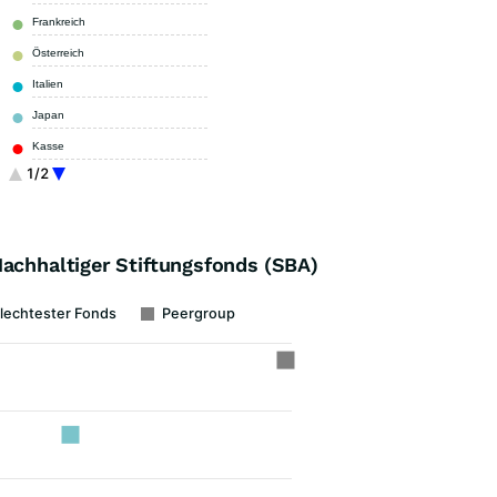
Frankreich
6,00 %
Österreich
5,30 %
Italien
4,60 %
Japan
4,50 %
Kasse
4,40 %
1/2
Sonstige
9,10 %
Nachhaltiger Stiftungsfonds (SBA)
lechtester Fonds
Peergroup