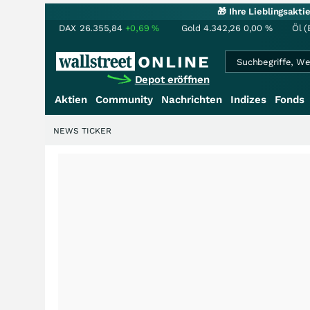
🎁 Ihre Lieblingsakt
DAX
26.355,84
+0,69
%
Gold
4.342,26
0,00
%
Öl (
Depot eröffnen
Aktien
Community
Nachrichten
Indizes
Fonds
NEWS TICKER