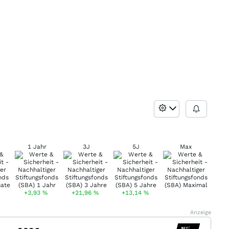
1 Jahr
3J
5J
Max
+3,93
%
+21,96
%
+13,14
%
Anzeige