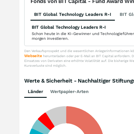
Fonds von BIT Capital - Fund Award Wi
BIT Global Technology Leaders R-I
BIT Gl
BIT Global Technology Leaders R-I
Schon heute in die KI-Gewinner und Technologieführe
morgen investieren.
Den Verkaufsprospekt und die wesentlichen Anlegerinformationen kön
Webseite
herunterladen oder per E-Mail an BIT Capital anfordern
Einsatzes von Derivaten eine erhöhte Volatilität auf. Die bisherige W
Kursverluste sind möglich.
Werte & Sicherheit - Nachhaltiger Stift
Länder
Wertpapier-Arten