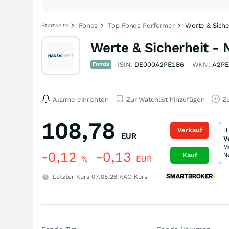
Fonds
Top Fonds Performer
Werte & Siche
Startseite
Werte & Sicherheit - 
Fonds
ISIN:
DE000A2PE1B6
WKN:
A2PE
Alarme einrichten
Zur Watchlist hinzufügen
Zu
108,78
Verkauf
H
EUR
V
M
-0,12
-0,13
Kauf
N
%
EUR
Letzter Kurs
07.08.26
KAG Kurs