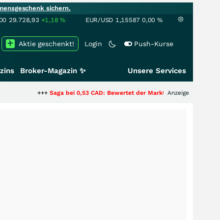
mensgeschenk sichern.
00
29.728,93
+1,18
%
EUR/USD
1,15587
0,00
%
Aktie geschenkt!
Login
Push-Kurse
zins
Broker-Magazin ✨
Unsere Services
+++
Saga bei 0,53 CAD: Bewertet der Markt noch immer nur die Hälfte der
Anzeige