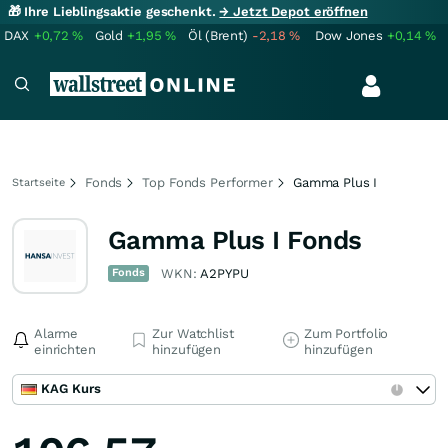
🎁 Ihre Lieblingsaktie geschenkt.
→ Jetzt Depot eröffnen
DAX
+0,72
%
Gold
+1,95
%
Öl (Brent)
-2,18
%
Dow Jones
+0,14
%
Fonds
Top Fonds Performer
Gamma Plus I
Startseite
Gamma Plus I Fonds
Fonds
WKN:
A2PYPU
Alarme
Zur Watchlist
Zum Portfolio
einrichten
hinzufügen
hinzufügen
KAG Kurs