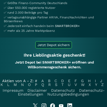
✅ Größte Finanz-Community Deutschlands
✅ über 550.000 registrierte Nutzer
✅ rund 2.000 Beiträge pro Tag
✅ verlagsunabhängige Partner ARIVA, FinanzNachrichten und
BörsenNews
✅ Jederzeit einfach handeln beim
SMARTBROKER+
✅ mehr als 25 Jahre Marktpräsenz
Jetzt Depot sichern
Ihre Lieblingsaktie geschenkt!
Jetzt Depot bei SMARTBROKER+ eröffnen und
Willkommensgeschenk sichern.
Aktien von A - Z:
#
A
B
C
D
E
F
G
H
I
J
K
L
M
N
O
P
Q
R
S
T
U
V
W
X
Y
Z
Impressum
Disclaimer
Datenschutz
Datenschutz-
Einstellungen
Nutzungsbedingungen