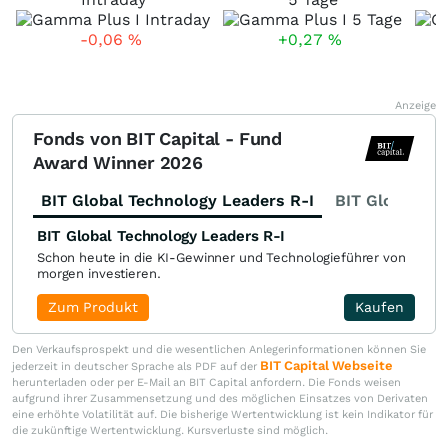
-0,06
%
+0,27
%
Anzeige
Fonds von BIT Capital - Fund
Award Winner 2026
BIT Global Technology Leaders R-I
BIT Global Fi
BIT Global Technology Leaders R-I
Schon heute in die KI-Gewinner und Technologieführer von
morgen investieren.
Zum Produkt
Kaufen
Den Verkaufsprospekt und die wesentlichen Anlegerinformationen können Sie
BIT Capital Webseite
jederzeit in deutscher Sprache als PDF auf der
herunterladen oder per E-Mail an BIT Capital anfordern. Die Fonds weisen
aufgrund ihrer Zusammensetzung und des möglichen Einsatzes von Derivaten
eine erhöhte Volatilität auf. Die bisherige Wertentwicklung ist kein Indikator für
die zukünftige Wertentwicklung. Kursverluste sind möglich.