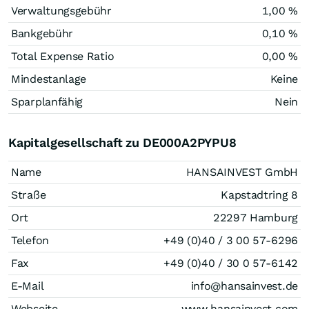
Verwaltungsgebühr
1,00 %
Bankgebühr
0,10 %
Total Expense Ratio
0,00 %
Mindestanlage
Keine
Sparplanfähig
Nein
Kapitalgesellschaft zu DE000A2PYPU8
Name
HANSAINVEST GmbH
Straße
Kapstadtring 8
Ort
22297 Hamburg
Telefon
+49 (0)40 / 3 00 57-6296
Fax
+49 (0)40 / 30 0 57-6142
E-Mail
info@hansainvest.de
Webseite
www.hansainvest.com