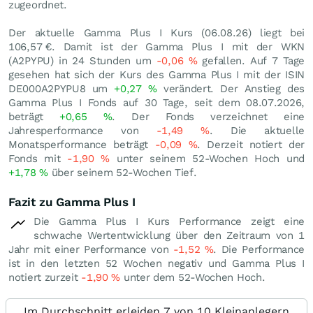
zugeordnet.
Der aktuelle Gamma Plus I Kurs (
06.08.26
) liegt bei
106,57
€
. Damit ist der Gamma Plus I mit der WKN
(A2PYPU) in 24 Stunden um
-0,06
%
gefallen. Auf 7 Tage
gesehen hat sich der Kurs des Gamma Plus I mit der ISIN
DE000A2PYPU8 um
+0,27
%
verändert. Der Anstieg des
Gamma Plus I Fonds auf 30 Tage, seit dem 08.07.2026,
beträgt
+0,65
%
. Der Fonds verzeichnet eine
Jahresperformance von
-1,49
%
. Die aktuelle
Monatsperformance beträgt
-0,09
%
. Derzeit notiert der
Fonds mit
-1,90
%
unter seinem 52-Wochen Hoch und
+1,78
%
über seinem 52-Wochen Tief.
Fazit zu Gamma Plus I
Die Gamma Plus I Kurs Performance zeigt eine
schwache Wertentwicklung über den Zeitraum von 1
Jahr mit einer Performance von
-1,52
%
. Die Performance
ist in den letzten 52 Wochen negativ und Gamma Plus I
notiert zurzeit
-1,90
%
unter dem 52-Wochen Hoch.
Im Durchschnitt erleiden 7 von 10 Kleinanlegern