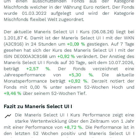
um einen ausschüttenden Fonds aus der Kategorie
Mischfonds welcher in der Währung Euro notiert. Der Fonds
wurde 01.03.2022 aufgelegt und wird der Kategorie
Mischfonds flexibel Welt zugeordnet.
Der aktuelle Maneris Select UI I Kurs (
06.08.26
) liegt bei
1.201,87
€
. Damit ist der Maneris Select UI I mit der WKN
(A3C916) in 24 Stunden um
+0,09
%
gestiegen. Auf 7 Tage
gesehen hat sich der Kurs des Maneris Select UI I mit der
ISIN DE000A3C9168 um
+0,92
%
verändert. Der Anstieg des
Maneris Select UI I Fonds auf 30 Tage, seit dem 10.07.2026,
beträgt
+2,57
%
. Der Fonds verzeichnet eine
Jahresperformance von
+5,30
%
. Die aktuelle
Monatsperformance beträgt
+0,92
%
. Derzeit notiert der
Fonds mit
0,00
%
unter seinem 52-Wochen Hoch und
+9,46
%
über seinem 52-Wochen Tief.
Fazit zu Maneris Select UI I
Die Maneris Select UI I Kurs Performance zeigt eine
starke Wertentwicklung über den Zeitraum von 1 Jahr
mit einer Performance von
+8,72
%
. Die Performance ist in
den letzten 52 Wochen positiv und Maneris Select UI I