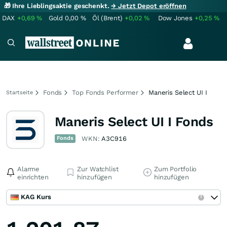
🎁 Ihre Lieblingsaktie geschenkt.
→ Jetzt Depot eröffnen
DAX
+0,69
%
Gold
0,00
%
Öl (Brent)
+0,02
%
Dow Jones
+0,25
%
Fonds
Top Fonds Performer
Maneris Select UI I
Startseite
Maneris Select UI I Fonds
Fonds
WKN:
A3C916
Alarme
Zur Watchlist
Zum Portfolio
einrichten
hinzufügen
hinzufügen
KAG Kurs