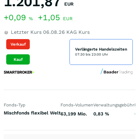
1.201,87
EUR
+0,09
+1,05
%
EUR
Letzter Kurs
06.08.26
KAG Kurs
Verkauf
Verlängerte Handelszeiten
07:30 bis 23:00 Uhr
Kauf
Fonds-Typ
Fonds-Volumen
Verwaltungsgebühr
P
Mischfonds flexibel Welt
63,199 Mio.
0,83
%
+