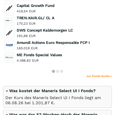
Capital Growth Fund
419,54
EUR
TREN.KAIR.GL/ CL A
170,23
EUR
DWS Concept Kaldemorgen LC
191,96
EUR
Amundi Actions Euro Responsable FCP I
165.019
EUR
ME Fonds Special Values
4.068,82
EUR
zur Fonds Suche »
Was kostet der Maneris Select UI I Fonds?
Der Kurs des Maneris Select UI I Fonds liegt am
06.08.26
bei 1.201,87
€
.
Was war das 52 Wochen-Hoch des Maneris