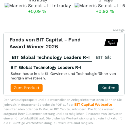
+0,09
%
+0,92
%
Anzeige
Fonds von BIT Capital - Fund
Award Winner 2026
BIT Global Technology Leaders R-I
BIT Global Fi
BIT Global Technology Leaders R-I
Schon heute in die KI-Gewinner und Technologieführer von
morgen investieren.
Zum Produkt
Kaufen
Den Verkaufsprospekt und die wesentlichen Anlegerinformationen können Sie
BIT Capital Webseite
jederzeit in deutscher Sprache als PDF auf der
herunterladen oder per E-Mail an BIT Capital anfordern. Die Fonds weisen
aufgrund ihrer Zusammensetzung und des möglichen Einsatzes von Derivaten
eine erhöhte Volatilität auf. Die bisherige Wertentwicklung ist kein Indikator für
die zukünftige Wertentwicklung. Kursverluste sind möglich.