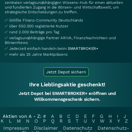
zentralen verlagsunabhängigen Wissens-Hub für einen aktuellen
und fundierten Zugang in die Börsen- und Wirtschaftswelt, um
strategische Entscheidungen zu treffen.
✅ Größte Finanz-Community Deutschlands
✅ über 550.000 registrierte Nutzer
✅ rund 2.000 Beiträge pro Tag
✅ verlagsunabhängige Partner ARIVA, FinanzNachrichten und
BörsenNews
✅ Jederzeit einfach handeln beim
SMARTBROKER+
✅ mehr als 25 Jahre Marktpräsenz
Jetzt Depot sichern
Ihre Lieblingsaktie geschenkt!
Jetzt Depot bei SMARTBROKER+ eröffnen und
Willkommensgeschenk sichern.
Aktien von A - Z:
#
A
B
C
D
E
F
G
H
I
J
K
L
M
N
O
P
Q
R
S
T
U
V
W
X
Y
Z
Impressum
Disclaimer
Datenschutz
Datenschutz-