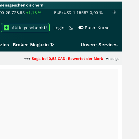
mensgeschenk sichern.
00
29.728,93
+1,18
%
EUR/USD
1,15587
0,00
%
Aktie geschenkt!
Login
Push-Kurse
zins
Broker-Magazin ✨
Unsere Services
+++
Saga bei 0,53 CAD: Bewertet der Markt noch immer nur die Hälfte der
Anzeige