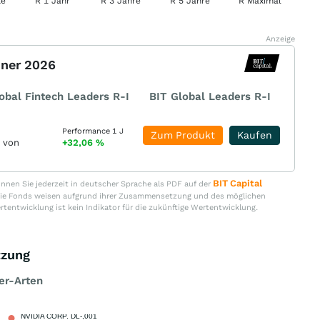
Anzeige
nner 2026
obal Fintech Leaders R-I
BIT Global Leaders R-I
Performance 1 J
Zum Produkt
Kaufen
r von
+32,06
%
BIT Capital
nen Sie jederzeit in deutscher Sprache als PDF auf der
. Die Fonds weisen aufgrund ihrer Zusammensetzung und des möglichen
ertentwicklung ist kein Indikator für die zukünftige Wertentwicklung.
tzung
er-Arten
NVIDIA CORP. DL-,001
3,66 %