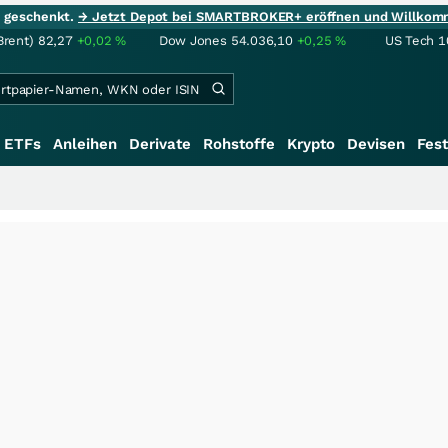
ie geschenkt.
→ Jetzt Depot bei SMARTBROKER+ eröffnen und Willkom
Brent)
82,27
+0,02
%
Dow Jones
54.036,10
+0,25
%
US Tech 1
ETFs
Anleihen
Derivate
Rohstoffe
Krypto
Devisen
Fest