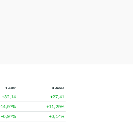
1 Jahr
3 Jahre
+32,14
+27,41
+14,97
%
+11,29
%
+0,97
%
+0,14
%