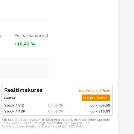
J
Performance 5 J
+16,42
%
Realtimekurse
Realtimekurs öffnen
0 € pro Trade*
Gettex
Stück /
BID
07.08.26
50
/
208,59
Stück /
ASK
07.08.26
50
/
216,93
*ab 500 EUR Ordervolumen über gettex, zzgl. marktüblicher Spreads
und Zuwendungen | ** zzgl. marktüblicher Spreads und
Zuwendungen, mögliche Steuern und ggf. SEC Gebühr