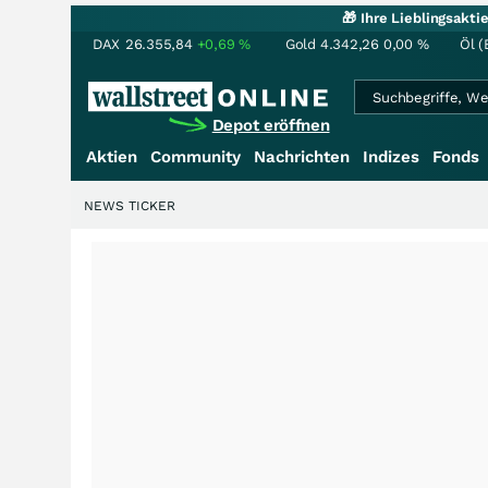
🎁 Ihre Lieblingsakt
DAX
26.355,84
+0,69
%
Gold
4.342,26
0,00
%
Öl (
Depot eröffnen
Aktien
Community
Nachrichten
Indizes
Fonds
NEWS TICKER