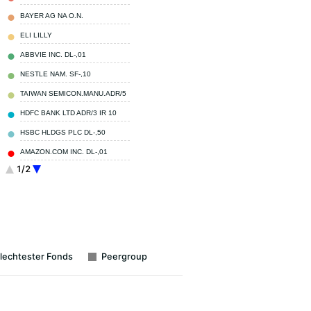
BAYER AG NA O.N.
3,63 %
ELI LILLY
3,35 %
ABBVIE INC. DL-,01
3,32 %
NESTLE NAM. SF-,10
3,20 %
TAIWAN SEMICON.MANU.ADR/5
3,09 %
HDFC BANK LTD ADR/3 IR 10
3,00 %
HSBC HLDGS PLC DL-,50
2,94 %
AMAZON.COM INC. DL-,01
2,92 %
1/2
NETFLIX INC. DL-,001
2,92 %
Sonstige
67,97 %
lechtester Fonds
Peergroup