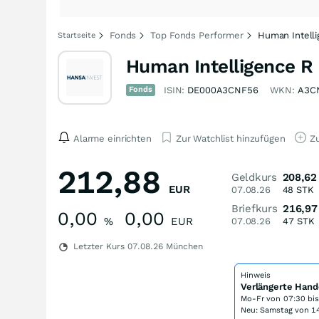
Fonds
Top Fonds Performer
Human Intell
Startseite
Human Intelligence R
Fonds
ISIN:
DE000A3CNF56
WKN:
A3C
Alarme einrichten
Zur Watchlist hinzufügen
Zu
212,88
Geldkurs
208,62
EUR
07.08.26
48
STK
Briefkurs
216,97
0,00
0,00
%
EUR
07.08.26
47
STK
Letzter Kurs
07.08.26
München
Hinweis
Verlängerte Hand
Mo-Fr von
07:30 bi
Neu: Samstag von 14