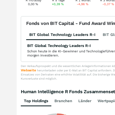
0,00
%
+0,39
%
-4,96
%
-0,37
%
Fonds von BIT Capital - Fund Award Wi
BIT Global Technology Leaders R-I
BIT Gl
BIT Global Technology Leaders R-I
Schon heute in die KI-Gewinner und Technologieführe
morgen investieren.
Den Verkaufsprospekt und die wesentlichen Anlegerinformationen kön
Webseite
herunterladen oder per E-Mail an BIT Capital anfordern
Einsatzes von Derivaten eine erhöhte Volatilität auf. Die bisherige W
Kursverluste sind möglich.
Human Intelligence R Fonds Zusammense
Top Holdings
Branchen
Länder
Wertpapi