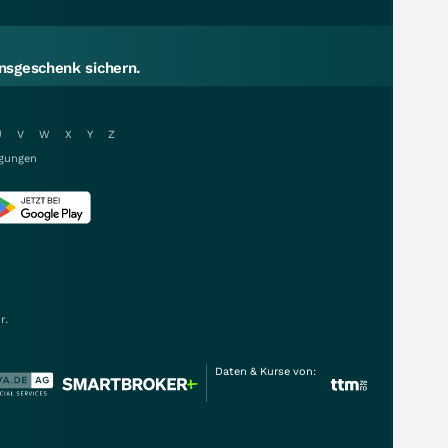
sgeschenk sichern.
U
V
W
X
Y
Z
gungen
r.
Daten & Kurse von: