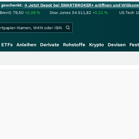
ie geschenkt.
→ Jetzt Depot bei SMARTBROKER+ eröffnen und Willkom
(Brent)
79,50
+0,08
%
Dow Jones
54.511,82
+0,21
%
US Tech 1
ETFs
Anleihen
Derivate
Rohstoffe
Krypto
Devisen
Fest