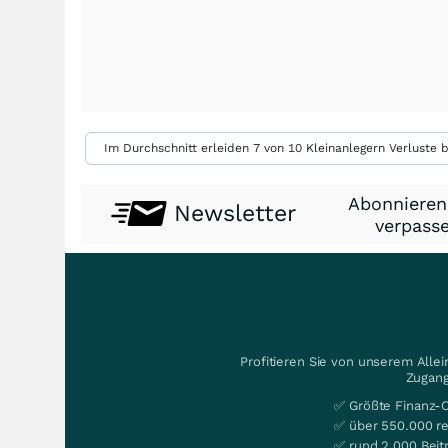
Im Durchschnitt erleiden 7 von 10 Kleinanlegern Verluste b
Abonnieren
Newsletter
verpasse
Profitieren Sie von unserem Alle
Zugang
✅ Größte Finanz-
✅ über 550.000 re
✅ rund 2.000 Beit