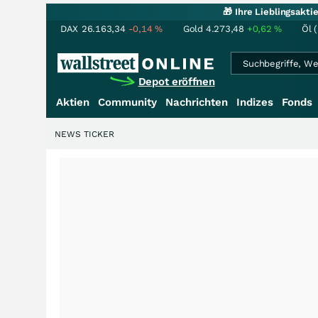
🎁 Ihre Lieblingsakt
DAX
26.163,34
-0,14
%
Gold
4.273,48
+0,62
%
Öl 
Depot eröffnen
Aktien
Community
Nachrichten
Indizes
Fonds
NEWS TICKER