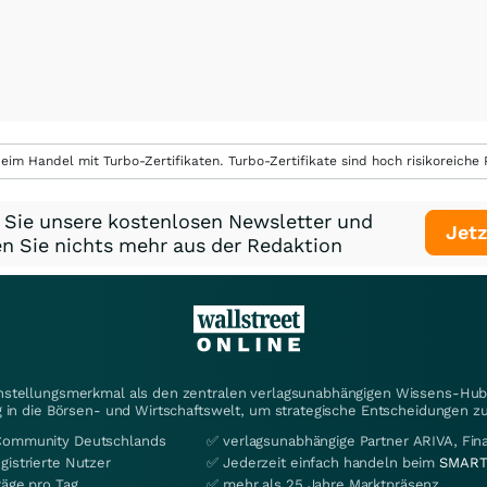
eim Handel mit Turbo-Zertifikaten. Turbo-Zertifikate sind hoch risikoreiche P
 Sie unsere kostenlosen Newsletter und
Jetz
n Sie nichts mehr aus der Redaktion
instellungsmerkmal als den zentralen verlagsunabhängigen Wissens-Hub 
 in die Börsen- und Wirtschaftswelt, um strategische Entscheidungen zu
Community Deutschlands
✅ verlagsunabhängige Partner ARIVA, Fi
gistrierte Nutzer
✅ Jederzeit einfach handeln beim
SMART
räge pro Tag
✅ mehr als 25 Jahre Marktpräsenz