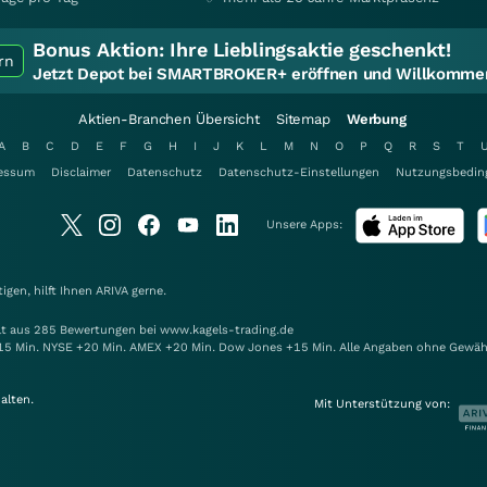
Bonus Aktion:
Ihre Lieblingsaktie geschenkt!
rn
Jetzt Depot bei SMARTBROKER+ eröffnen und Willkommen
Aktien-Branchen Übersicht
Sitemap
Werbung
A
B
C
D
E
F
G
H
I
J
K
L
M
N
O
P
Q
R
S
T
essum
Disclaimer
Datenschutz
Datenschutz-Einstellungen
Nutzungsbedin
Unsere Apps:
gen, hilft Ihnen
ARIVA
gerne.
elt aus 285 Bewertungen bei www.kagels-trading.de
15 Min. NYSE +20 Min. AMEX +20 Min. Dow Jones +15 Min. Alle Angaben ohne Gewäh
alten.
Mit Unterstützung von: