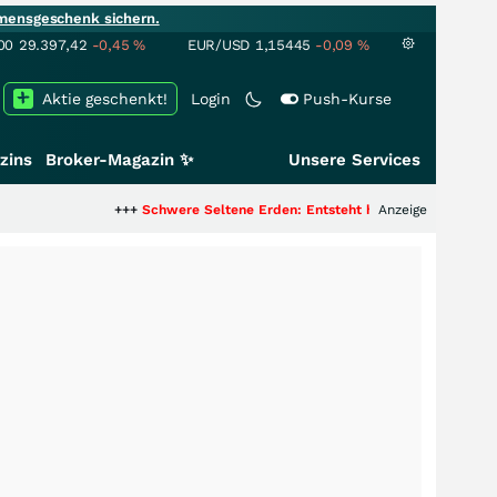
mensgeschenk sichern.
00
29.397,42
-0,45
%
EUR/USD
1,15445
-0,09
%
Aktie geschenkt!
Login
Push-Kurse
zins
Broker-Magazin ✨
Unsere Services
+++
Schwere Seltene Erden: Entsteht hier die nächste Milliardens
Anzeige