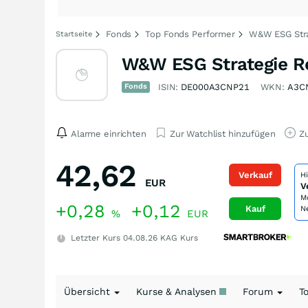
Fonds
Top Fonds Performer
W&W ESG Stra
Startseite
W&W ESG Strategie R
Fonds
ISIN:
DE000A3CNP21
WKN:
A3C
Alarme einrichten
Zur Watchlist hinzufügen
Zu
42,62
Verkauf
H
EUR
V
M
+0,28
+0,12
Kauf
N
%
EUR
Letzter Kurs
04.08.26
KAG Kurs
Übersicht
Kurse & Analysen
Forum
T