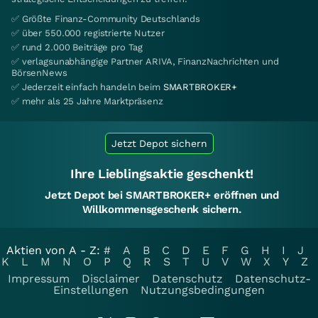
✅ Größte Finanz-Community Deutschlands
✅ über 550.000 registrierte Nutzer
✅ rund 2.000 Beiträge pro Tag
✅ verlagsunabhängige Partner ARIVA, FinanzNachrichten und
BörsenNews
✅ Jederzeit einfach handeln beim
SMARTBROKER+
✅ mehr als 25 Jahre Marktpräsenz
Jetzt Depot sichern
Ihre Lieblingsaktie geschenkt!
Jetzt Depot bei SMARTBROKER+ eröffnen und
Willkommensgeschenk sichern.
Aktien von A - Z:
#
A
B
C
D
E
F
G
H
I
J
K
L
M
N
O
P
Q
R
S
T
U
V
W
X
Y
Z
Impressum
Disclaimer
Datenschutz
Datenschutz-
Einstellungen
Nutzungsbedingungen