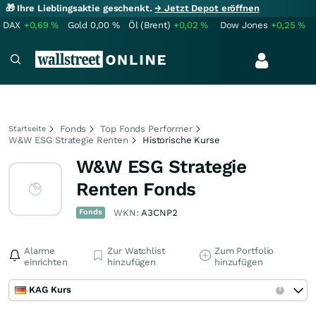
🎁 Ihre Lieblingsaktie geschenkt.
→ Jetzt Depot eröffnen
DAX
+0,69
%
Gold
0,00
%
Öl (Brent)
+0,02
%
Dow Jones
+0,25
%
Fonds
Top Fonds Performer
Startseite
W&W ESG Strategie Renten
Historische Kurse
W&W ESG Strategie
Renten Fonds
Fonds
WKN:
A3CNP2
Alarme
Zur Watchlist
Zum Portfolio
einrichten
hinzufügen
hinzufügen
KAG Kurs