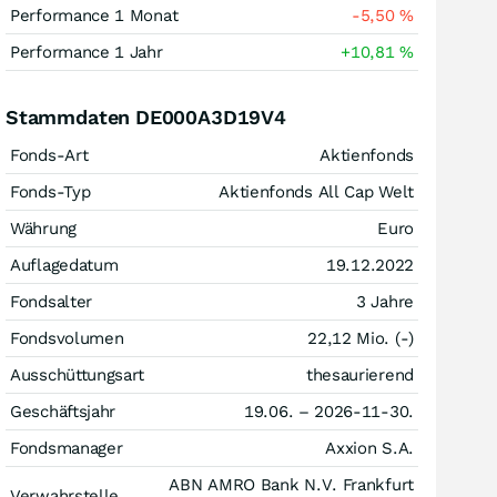
Performance 1 Monat
-5,50
%
Performance 1 Jahr
+10,81
%
Stammdaten DE000A3D19V4
Fonds-Art
Aktienfonds
Fonds-Typ
Aktienfonds All Cap Welt
Währung
Euro
Auflagedatum
19.12.2022
Fondsalter
3 Jahre
Fondsvolumen
22,12 Mio. (-)
Ausschüttungsart
thesaurierend
Geschäftsjahr
19.06. – 2026-11-30.
Fondsmanager
Axxion S.A.
ABN AMRO Bank N.V. Frankfurt
Verwahrstelle