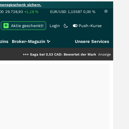
mensgeschenk sichern.
00
29.728,93
+1,18
%
EUR/USD
1,15587
0,00
%
Aktie geschenkt!
Login
Push-Kurse
zins
Broker-Magazin ✨
Unsere Services
+++
Saga bei 0,53 CAD: Bewertet der Markt noch immer nur die Hälfte de
Anzeige