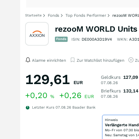
Fonds
Top Fonds Performer
rezooM WORLD
Startseite
rezooM WORLD Units 
Fonds
ISIN:
DE000A3D19V4
WKN:
A3D
Alarme einrichten
Zur Watchlist hinzufügen
Zu
129,61
Geldkurs
127,09
EUR
07.08.26
Briefkurs
132,14
+0,20
+0,26
%
EUR
07.08.26
Letzter Kurs
07.08.26
Baader Bank
Hinweis
Verlängerte Hand
Mo-Fr von
07:30 bi
Neu: Samstag von 14