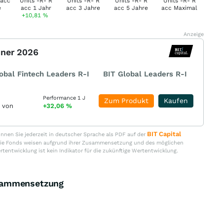
+10,81
%
Anzeige
nner 2026
obal Fintech Leaders R-I
BIT Global Leaders R-I
Performance 1 J
Zum Produkt
Kaufen
r von
+32,06
%
BIT Capital
nen Sie jederzeit in deutscher Sprache als PDF auf der
. Die Fonds weisen aufgrund ihrer Zusammensetzung und des möglichen
ertentwicklung ist kein Indikator für die zukünftige Wertentwicklung.
usammensetzung