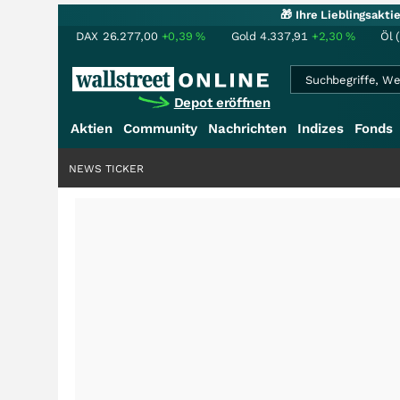
🎁 Ihre Lieblingsakt
DAX
26.277,00
+0,39
%
Gold
4.337,91
+2,30
%
Öl 
Depot eröffnen
Aktien
Community
Nachrichten
Indizes
Fonds
NEWS TICKER