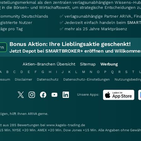
instellungsmerkmal als den zentralen verlagsunabhängigen Wissens-Hub 
 in die Börsen- und Wirtschaftswelt, um strategische Entscheidungen zu
Community Deutschlands
✅ verlagsunabhängige Partner ARIVA, Fi
gistrierte Nutzer
✅ Jederzeit einfach handeln beim
SMART
räge pro Tag
✅ mehr als 25 Jahre Marktpräsenz
Bonus Aktion:
Ihre Lieblingsaktie geschenkt!
rn
Jetzt Depot bei SMARTBROKER+ eröffnen und Willkommen
Aktien-Branchen Übersicht
Sitemap
Werbung
A
B
C
D
E
F
G
H
I
J
K
L
M
N
O
P
Q
R
S
T
essum
Disclaimer
Datenschutz
Datenschutz-Einstellungen
Nutzungsbedin
Unsere Apps:
gen, hilft Ihnen
ARIVA
gerne.
elt aus 285 Bewertungen bei www.kagels-trading.de
15 Min. NYSE +20 Min. AMEX +20 Min. Dow Jones +15 Min. Alle Angaben ohne Gewäh