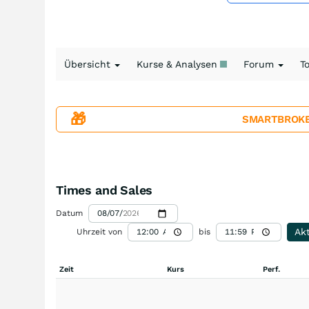
Übersicht
Kurse & Analysen
Forum
T
🎁
SMARTBROKER+
Times and Sales
Datum
Akt
Uhrzeit von
bis
Zeit
Kurs
Perf.