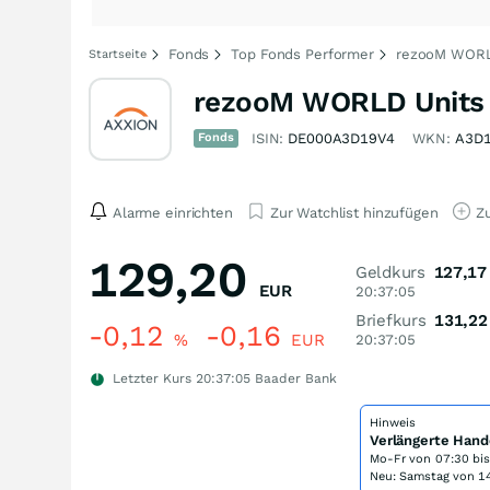
Fonds
Top Fonds Performer
rezooM WORLD
Startseite
rezooM WORLD Units 
Fonds
ISIN:
DE000A3D19V4
WKN:
A3D
Alarme einrichten
Zur Watchlist hinzufügen
Zu
129,20
Geldkurs
127,17
EUR
20:37:05
Briefkurs
131,22
-0,12
-0,16
%
EUR
20:37:05
Letzter Kurs
20:37:05
Baader Bank
Hinweis
Verlängerte Hand
Mo-Fr von
07:30 bi
Neu: Samstag von 14