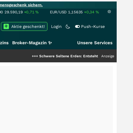
mensgeschenk sichern.
00
29.590,19
+0,71
%
EUR/USD
1,15635
+0,34
%
Aktie geschenkt!
Login
Push-Kurse
zins
Broker-Magazin ✨
Unsere Services
+++
Schwere Seltene Erden: Entsteht hier die nächste Milliarde
Anzeige