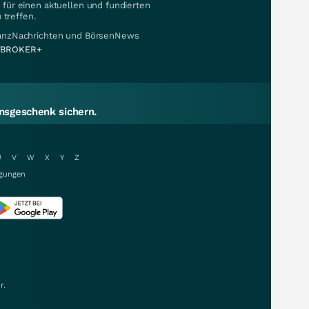
für einen aktuellen und fundierten
 treffen.
nanzNachrichten und BörsenNews
BROKER+
sgeschenk sichern.
U
V
W
X
Y
Z
gungen
r.