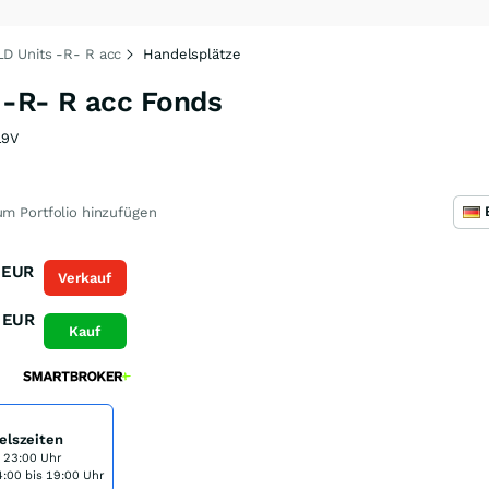
 Units -R- R acc
Handelsplätze
-R- R acc Fonds
19V
m Portfolio hinzufügen
EUR
Verkauf
EUR
Kauf
elszeiten
s 23:00 Uhr
:00 bis 19:00 Uhr