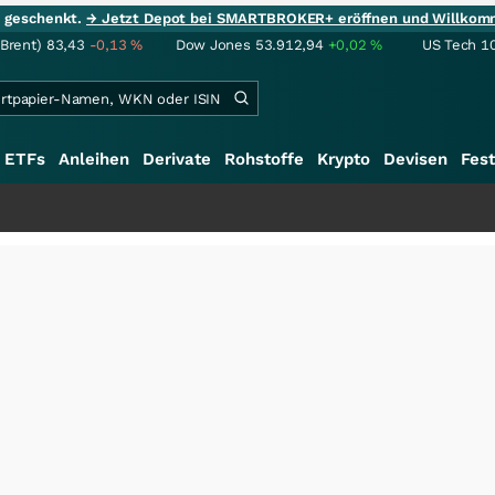
ie geschenkt.
→ Jetzt Depot bei SMARTBROKER+ eröffnen und Willkom
(Brent)
83,43
-0,13
%
Dow Jones
53.912,94
+0,02
%
US Tech 1
ETFs
Anleihen
Derivate
Rohstoffe
Krypto
Devisen
Fest