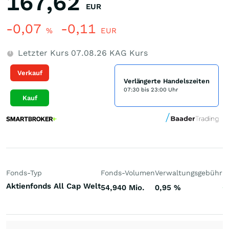
167,62
EUR
-0,07
-0,11
%
EUR
Letzter Kurs
07.08.26
KAG Kurs
Verkauf
Verlängerte Handelszeiten
07:30 bis 23:00 Uhr
Kauf
Fonds-Typ
Fonds-Volumen
Verwaltungsgebühr
P
Aktienfonds All Cap Welt
54,940 Mio.
0,95
%
+