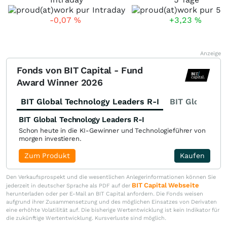
-0,07
%
+3,23
%
Anzeige
Fonds von BIT Capital - Fund
Award Winner 2026
BIT Global Technology Leaders R-I
BIT Global Fi
BIT Global Technology Leaders R-I
Schon heute in die KI-Gewinner und Technologieführer von
morgen investieren.
Zum Produkt
Kaufen
Den Verkaufsprospekt und die wesentlichen Anlegerinformationen können Sie
BIT Capital Webseite
jederzeit in deutscher Sprache als PDF auf der
herunterladen oder per E-Mail an BIT Capital anfordern. Die Fonds weisen
aufgrund ihrer Zusammensetzung und des möglichen Einsatzes von Derivaten
eine erhöhte Volatilität auf. Die bisherige Wertentwicklung ist kein Indikator für
die zukünftige Wertentwicklung. Kursverluste sind möglich.