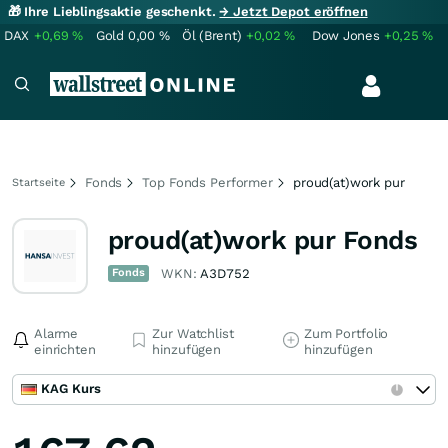
🎁 Ihre Lieblingsaktie geschenkt.
→ Jetzt Depot eröffnen
DAX
+0,69
%
Gold
0,00
%
Öl (Brent)
+0,02
%
Dow Jones
+0,25
%
Fonds
Top Fonds Performer
proud(at)work pur
Startseite
proud(at)work pur Fonds
Fonds
WKN:
A3D752
Alarme
Zur Watchlist
Zum Portfolio
einrichten
hinzufügen
hinzufügen
KAG Kurs