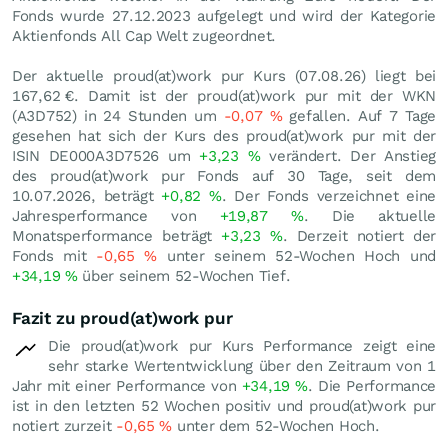
Fonds wurde 27.12.2023 aufgelegt und wird der Kategorie
Aktienfonds All Cap Welt zugeordnet.
Der aktuelle proud(at)work pur Kurs (
07.08.26
) liegt bei
167,62
€
. Damit ist der proud(at)work pur mit der WKN
(A3D752) in 24 Stunden um
-0,07
%
gefallen. Auf 7 Tage
gesehen hat sich der Kurs des proud(at)work pur mit der
ISIN DE000A3D7526 um
+3,23
%
verändert. Der Anstieg
des proud(at)work pur Fonds auf 30 Tage, seit dem
10.07.2026, beträgt
+0,82
%
. Der Fonds verzeichnet eine
Jahresperformance von
+19,87
%
. Die aktuelle
Monatsperformance beträgt
+3,23
%
. Derzeit notiert der
Fonds mit
-0,65
%
unter seinem 52-Wochen Hoch und
+34,19
%
über seinem 52-Wochen Tief.
Fazit zu proud(at)work pur
Die proud(at)work pur Kurs Performance zeigt eine
sehr starke Wertentwicklung über den Zeitraum von 1
Jahr mit einer Performance von
+34,19
%
. Die Performance
ist in den letzten 52 Wochen positiv und proud(at)work pur
notiert zurzeit
-0,65
%
unter dem 52-Wochen Hoch.