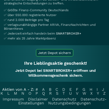
strategische Entscheidungen zu treffen.
✅ Größte Finanz-Community Deutschlands
✅ über 550.000 registrierte Nutzer
✅ rund 2.000 Beiträge pro Tag
✅ verlagsunabhängige Partner ARIVA, FinanzNachrichten und
BörsenNews
✅ Jederzeit einfach handeln beim
SMARTBROKER+
✅ mehr als 25 Jahre Marktpräsenz
Jetzt Depot sichern
Ihre Lieblingsaktie geschenkt!
Jetzt Depot bei SMARTBROKER+ eröffnen und
Willkommensgeschenk sichern.
Aktien von A - Z:
#
A
B
C
D
E
F
G
H
I
J
K
L
M
N
O
P
Q
R
S
T
U
V
W
X
Y
Z
Impressum
Disclaimer
Datenschutz
Datenschutz-
Einstellungen
Nutzungsbedingungen